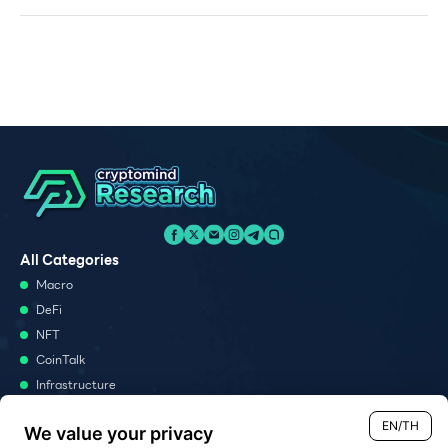
All Categories
Macro
DeFi
NFT
CoinTalk
Infrastructure
Metaverse
EN/TH
We value your privacy
Podcast