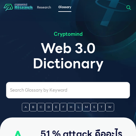
Glossary
Research
Cryptomind
Web 3.0
Dictionary
A
B
C
D
E
F
H
L
M
S
T
W
51 % attack คืออะไร