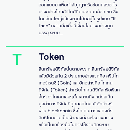
ออกแบบมาเพื่อทำสัญญาหรือข้อตกลงอะไร
บางอย่างโดยอัตโนมัติบนระบบบล็อกเชน ซึ่ง
โดยส่วนใหญ่แล้วจะถูกโค้ดอยู่ในรูปแบบ “If
then” กล่าวคือเมื่อมีเงื่อนไขบางอย่างถูก
บรรลุ ระบบ...
T
Token
สินทรัพย์ดิจิทัลนั้นตามพ.ร.ก.สินทรัพย์ดิจิทัล
แล้วมีด้วยกัน 2 ประเภทอย่างแรกคือ คริปโท
เคอร์เรนซี (Coin) และอีกอย่างคือ โทเคน
ดิจิทัล (Token) สำหรับโทเคนดิจิทัลหรือเรียก
สั้นๆ ว่าโทเคนเฉยๆนั้นหมายถึง หน่วยเก็บ
มูลค่าทางดิจิทัลที่ถูกออกโดยบริษัทต่างๆ
ผ่าน blockchain ซึ่งโทเคนอาจแสดงถึง
สิทธิในความเป็นเจ้าของต่ออะไรบางอย่าง
หรือเป็นเครื่องมือในการใช้งานตัวระบบ