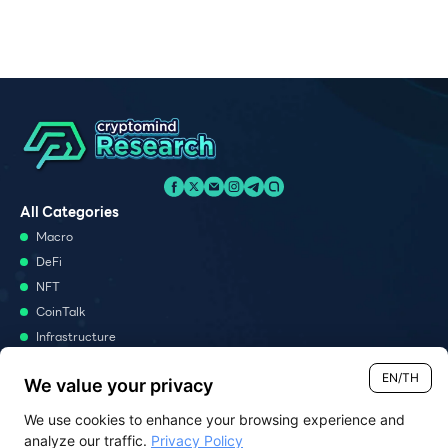
All Categories
Macro
DeFi
NFT
CoinTalk
Infrastructure
Metaverse
EN/TH
We value your privacy
Podcast
We use cookies to enhance your browsing experience and
Monthly Report
analyze our traffic.
Privacy Policy
Report