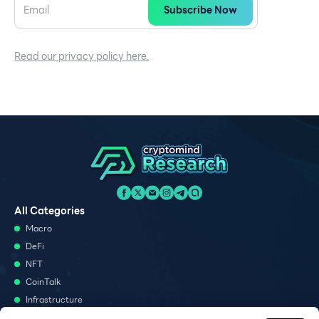
Read our privacy policy here.
All Categories
Macro
DeFi
NFT
CoinTalk
Infrastructure