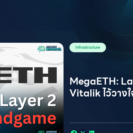
Infrastructure
MegaETH: Lay
Vitalik ไว้วางใ