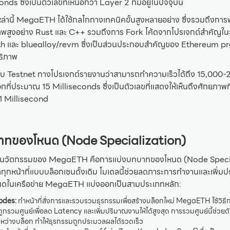
nds ซึ่งเป็นตัวเลขที่เหนือกว่า Layer 2 ที่มีอยู่ในปัจจุบัน
เหล่านี้ MegaETH ได้ใช้กลไกทางเทคนิคขั้นสูงหลายอย่าง ซึ่งรวมถึงก
าพสูงอย่าง Rust และ C++ รวมถึงการ Fork โค้ดจากโปรเจกต์สำคัญใ
 และ bluealloy/revm ซึ่งเป็นส่วนประกอบสำคัญของ Ethereum prot
ทธิภาพ
บ Testnet ทางโปรเจกต์รายงานว่าสามารถทำความเร็วได้ถึง 15,000-
ี่ประมาณ 15 Milliseconds ซึ่งเป็นตัวเลขที่แสดงให้เห็นถึงศักยภาพท
ี่ 1 Millisecond
าทของโหนด (Node Specialization)
็นนวัตกรรมของ MegaETH คือการแบ่งบทบาทของโหนด (Node Special
ทุกหน้าที่แบบบล็อกเชนดั้งเดิม โมเดลนี้ช่วยลดภาระการทำงานและเพิ่ม
หนดในเครือข่าย MegaETH แบ่งออกเป็นสามประเภทหลัก:
odes:
ทำหน้าที่สั่งการและรวบรวมธุรกรรมเพื่อสร้างบล็อกใหม่ MegaETH ใช้วิธ
ูกรวมศูนย์เพื่อลด Latency และเพิ่มปริมาณงานให้ได้สูงสุด การรวมศูนย์นี้ช่ว
ว่างบล็อก ทำให้ธุรกรรมถูกประมวลผลได้รวดเร็ว