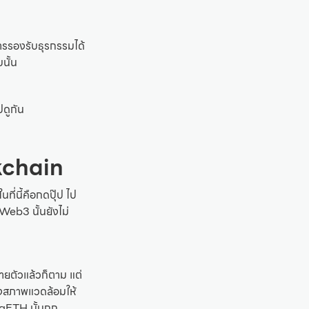
ารรองรับธุรกรรมได้
นั้น
ปดูกัน
kchain
ี่นี้คือกดปุ๊ป ไป
 Web3 นั้นยังไม่
ายตัวแล้วก็ตาม แต่
างสภาพแวดล้อมให้
aETH นั้นถูก