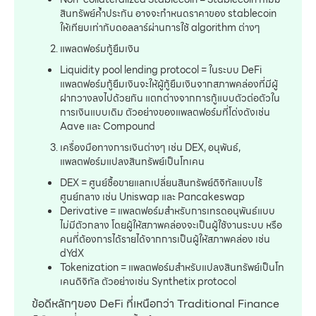
สินทรัพย์ค้ำประกัน อาจจะกำหนดราคาของ stablecoin
ให้เทียบเท่ากับดอลลาร์ผ่านการใช้ algorithm ต่างๆ
แพลตฟอร์มกู้ยืมเงิน
Liquidity pool lending protocol = ในระบบ DeFi
แพลตฟอร์มกู้ยืมเงินจะให้ผู้กู้ยืมเงินจากสภาพคล่องที่มีผู้
ฝากวางลงไปด้วยกัน แตกต่างจากการกู้แบบตัวต่อตัวใน
การเงินแบบเดิม ตัวอย่างของแพลตฟอร์มที่โด่งดังเช่น
Aave และ Compound
เครื่องมือทางการเงินต่างๆ เช่น DEX, อนุพันธ์,
แพลตฟอร์มแปลงสินทรัพย์เป็นโทเคน
DEX = ศูนย์ซื้อขายแลกเปลี่ยนสินทรัพย์ดิจิทัลแบบไร้
ศูนย์กลาง เช่น Uniswap และ Pancakeswap
Derivative = แพลตฟอร์มสำหรับการเทรดอนุพันธ์แบบ
ไม่มีตัวกลาง โดยผู้ให้สภาพคล่องจะเป็นผู้ใช้งานระบบ หรือ
คนที่ต้องการได้รายได้จากการเป็นผู้ให้สภาพคล่อง เช่น
dYdX
Tokenization = แพลตฟอร์มสำหรับแปลงสินทรัพย์เป็นโท
เคนดิจิทัล ตัวอย่างเช่น Synthetix protocol
ข้อดีหลักๆของ DeFi ที่เหนือกว่า Traditional Finance