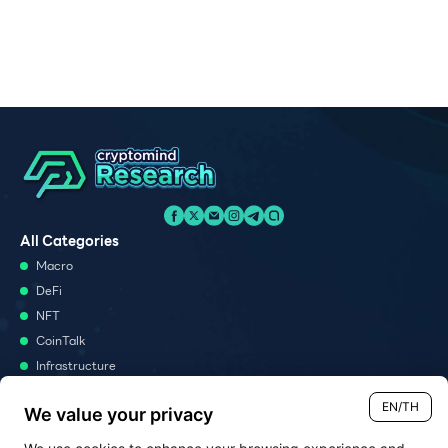
All Categories
Macro
DeFi
NFT
CoinTalk
Infrastructure
Metaverse
EN/TH
We value your privacy
Podcast