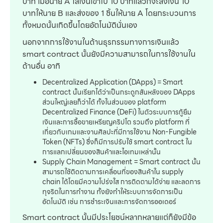
บาท เมื่อนาย A ใส่เงินเข้าไป 10 บาทแล้วก็จะส่งเงิน 10
บาทให้นาย B และส่งของ 1 ชิ้นให้นาย A โดยกระบวนการ
ทั้งหมดนั้นเกิดขึ้นโดยอัตโนมัตินั่นเอง
นอกจากการใช้งานในด้านธุรกรรมทางการเงินแล้ว
smart contract นั้นยังมีความสามารถในการใช้งานใน
ด้านอื่น อาทิ
Decentralized Application (DApps) = Smart
contract นั้นเรียกได้ว่าเป็นกระดูกสันหลังของ DApps
ส่วนใหญ่เลยก็ว่าได้ ทั้งในส่วนของ platform
Decentralized Finance (DeFi) ในตัวระบบการกู้ยืม
เงินและการซื้อขายเหรียญคริปโต รวมถึง platform ที่
เกี่ยวกับเกมและงานศิลปะที่มีการใช้งาน Non-Fungible
Token (NFTs) ซึ่งก็มีการปรับใช้ smart contract ใน
การแลกเปลี่ยนของสินค้าและไอเทมเหล่านั้น
Supply Chain Management = Smart contract นั้น
สามารถใช้ติดตามการเคลื่อนที่ของสินค้าใน supply
chain ได้โดยมีความโปร่งใส การติดตามได้ง่าย และลดการ
ทุจริตในการทำงาน ทั้งยังทำให้ระบบการจัดการเป็น
อัตโนมัติ เช่น การชำระเงินและการจัดการออเดอร์
Smart contract นั้นมีประโยชน์หลากหลายแต่ก็ยังมีข้อ