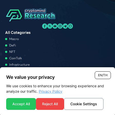
All Categories
Macro
DeFi
NFT
CoinTalk
Infrastructure
Metaverse
EN/TH
We value your privacy
Podcast
We use cookies to enhance your browsing experience and
Monthly Report
analyze our traffic.
Privacy Policy
Report
News Analysis
Accept All
Reject All
Cookie Settings