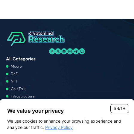
All Categories
Macro
DeFi
NFT
CoinTalk
Infrastructure
Metaverse
EN/TH
We value your privacy
Podcast
We use cookies to enhance your browsing experience and
Monthly Report
analyze our traffic.
Privacy Policy
Report