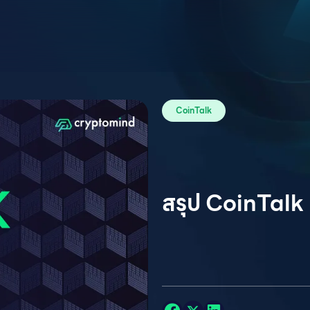
CoinTalk
สรุป CoinTalk 