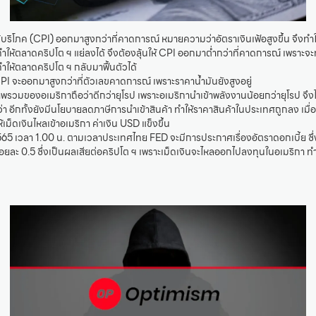
ผู้บริโภค (CPI) ออกมาสูงกว่าที่คาดการณ์ หมายความว่าอัตราเงินเฟ้อสูงขึ้น จึงทำ
ทำให้ตลาดคริปโต ฯ แย่ลงได้ จึงต้องลุ้นให้ CPI ออกมาต่ำกว่าที่คาดการณ์ เพราะจะท
ทำให้ตลาดคริปโต ฯ กลับมาฟื้นตัวได้
PI จะออกมาสูงกว่าที่ตัวเลขคาดการณ์ เพราะราคาน้ำมันยังสูงอยู่
าพรวมของอเมริกาถือว่าดีกว่ายุโรป เพราะอเมริกานำเข้าพลังงานน้อยกว่ายุโรป จึ
า อีกทั้งยังมีนโยบายลดภาษีการนำเข้าสินค้า ทำให้ราคาสินค้าในประเทศถูกลง เมื่
ห้เม็ดเงินไหลเข้าอเมริกา ค่าเงิน USD แข็งขึ้น
. 2565 เวลา 1.00 น. ตามเวลาประเทศไทย FED จะมีการประกาศเรื่องอัตราดอกเบี้ย ซึ
้อยละ 0.5 ซึ่งเป็นผลเสียต่อคริปโต ฯ เพราะเม็ดเงินจะไหลออกไปลงทุนในอเมริกา ท