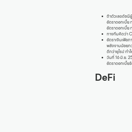
ถ้าตัวเลขดัชนี
อัตราดอกเบี้ย 
อัตราดอกเบี้ย 
ทางทีมคิดว่า C
อัตราเงินเฟ้อภ
พลังงานน้อยกว่
ดีกว่ายุโรป ทำใ
วันที่ 16 มิ.ย
อัตราดอกเบี้ยร
DeFi