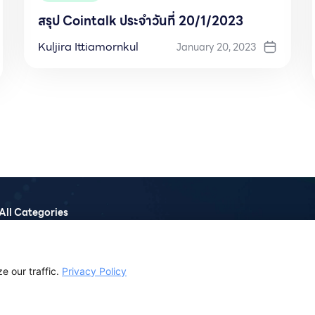
สรุป Cointalk ประจำวันที่ 20/1/2023
Kuljira Ittiamornkul
January 20, 2023
All Categories
Macro
Metaverse
DeFi
Podcast
NFT
Monthly Report
 our traffic.
Privacy Policy
CoinTalk
Report
Infrastructure
News Analysis