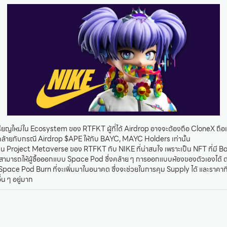
รียญใหม่ใน Ecosystem ของ RTFKT ผู้ที่ได้ Airdrop อาจจะต้องถือ CloneX ถือแ
บ คล้ายกับกรณี Airdrop $APE ให้กับ BAYC, MAYC Holders เท่านั้น
น Project Metaverse ของ RTFKT กับ NIKE ที่น่าสนใจ เพราะเป็น NFT ที่มี B
T สามารถให้ผู้ซื้อออกแบบ Space Pod ซึ่งคล้าย ๆ การออกแบบห้องของตัวเองได้
pace Pod Burn ที่จะเพิ่มมาในอนาคต ซึ่งจะช่วยในการคุม Supply ได้ และราคาที่ย
่น ๆ อยู่มาก