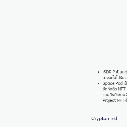
เ$DRIP เป็นเห
อาจจะไม่ได้รั
Space Pod เป็
อีกทั้งตัว NF
รวมถึงมีระบบ S
Project NFT อื
Cryptomind