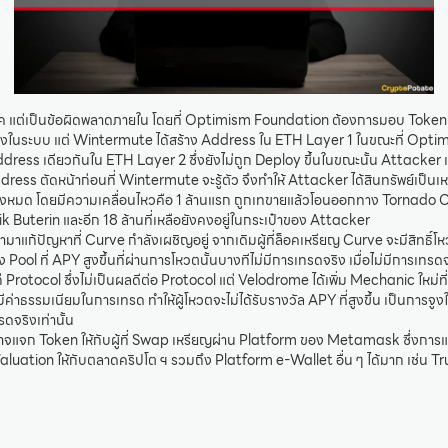
ฮค แต่เป็นข้อผิดพลาดภายใน โดยที่ Optimism Foundation ต้องการมอบ Token 
งในระบบ แต่ Wintermute ได้สร้าง Address ใน ETH Layer 1 ในขณะที่ Opti
ddress เดียวกันใน ETH Layer 2 ซึ่งยังไม่ถูก Deploy ขึ้นในขณะนั้น Attacker 
ress ตัดหน้าก่อนที่ Wintermute จะรู้ตัว จึงทำให้ Attacker ได้สินทรัพย์เป็
ั้งหมด โดยมีความเคลื่อนไหวคือ 1 ล้านแรก ถูกเทขายแล้วโอนออกทาง Tornado Ca
lik Buterin และอีก 18 ล้านที่เหลือยังคงอยู่ในกระเป๋าของ Attacker
มาแก้ปัญหาที่ Curve กำลังเผชิญอยู่ จากเดิมผู้ที่ล็อคเหรียญ Curve จะมีสิทธิ์โห
ซึ่ง Pool ที่ APY สูงขึ้นที่ผ่านการโหวตนั้นบางทีไม่มีการเทรดจริง เมื่อไม่มีการเทรดจ
่ Protocol ซึ่งไม่เป็นผลดีต่อ Protocol แต่ Velodrome ได้เพิ่ม Mechanic ใหม่ที
มีค่าธรรมเนียมในการเทรด ทำให้ผู้โหวตจะไม่ได้รับรางวัล APY ที่สูงขึ้น เป็นการจูงใจใ
รดจริงเท่านั้น
จก Token ให้กับผู้ที่ Swap เหรียญผ่าน Platform ของ Metamask ซึ่งการแจ
aluation ให้กับตลาดคริปโต ฯ รวมถึง Platform e-Wallet อื่น ๆ ได้มาก เช่น T