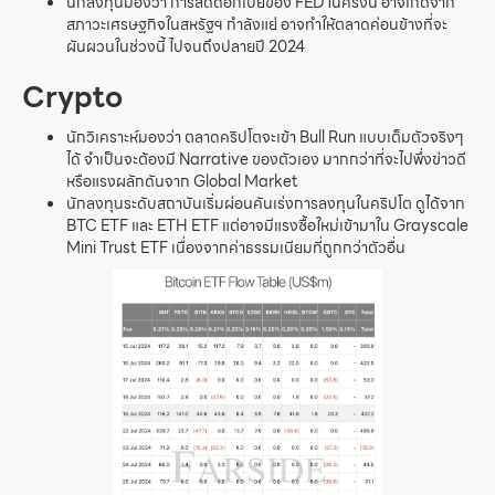
นักลงทุนมองว่า การลดดอกเบี้ยของ FED ในครั้งนี้ อาจเกิดจาก
สภาวะเศรษฐกิจในสหรัฐฯ กำลังแย่ อาจทำให้ตลาดค่อนข้างที่จะ
ผันผวนในช่วงนี้ ไปจนถึงปลายปี 2024
Crypto
นักวิเคราะห์มองว่า ตลาดคริปโตจะเข้า Bull Run แบบเต็มตัวจริงๆ
ได้ จำเป็นจะต้องมี Narrative ของตัวเอง มากกว่าที่จะไปพึ่งข่าวดี
หรือแรงผลักดันจาก Global Market
นักลงทุนระดับสถาบันเริ่มผ่อนคันเร่งการลงทุนในคริปโต ดูได้จาก
BTC ETF และ ETH ETF แต่อาจมีแรงซื้อใหม่เข้ามาใน Grayscale
Mini Trust ETF เนื่องจากค่าธรรมเนียมที่ถูกกว่าตัวอื่น