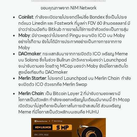
ขอบคุณภาพจาก NIM Network
Coinlist
: กำลังจะเปิดขายโปรเจกต์ใหม่ชื่อ Bondex ซึ่งเป็นโปรเจ
กต์แนว Linedin และ Fastwork ที่มูลค่า FDV 60 ล้านดอลลลาร์ มี
ข่าวว่าร่วมมือกับ Bitkub การขายไม่ใช่การเข้าคิวแต่จะเป็นการสุ่ม
Moby
: มีข่าวหลุดว่าโปรเจกต์ Pingu จะมาเปิด ICO บน Moby
อย่างไรก็ตาม ยังไม่ได้มีการประกาศอย่างเป็นทางการจากทาง
Moby
DAOmaker
: กระแสกลับมาจากการเปิดตัว ICO เหรียญ Meme
บน Solana ซึ่งในช่วง Bullrun นักวิเคราะห์มองว่า Launchpad
จะน่าจับตามอง โดยถ้าดู MCap มองว่า Moby ยังมีโอกาสเติบโต
สูงเมื่อเทียบกับ DAOmaker
Merlin Starter
: โปรเจกต์ Launchpad บน Merlin Chain กำลัง
จะเปิดตัว ICO ตัวแรกคือ Merlin Swap
Merlin Chain
: เป็น Bitcoin Layer 2 ที่น่าจับตามองเพราะมี
โอกาสเป็นตัวหลัก กำลังจะออกเหรียญในเดือนมีนาคมนี้ ถ้า Mcap
เปิดตัวมาไม่สูงก็อาจเป็นโอกาสในการเข้าสะสมได้ ส่วนเหรียญ
Meme ที่มีโอกาสเป็นตัวหลักบนเชนคือ HUHU