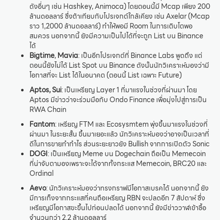
ดังอื่นๆ เช่น Hashkey, Animoca) โดยตอนนี้มี Mcap เพียง 200
ล้านดอลลาร์ ซึ่งถ้าเทียบกับโปรเจกต์ใกล้เคียง เช่น Axelar (Mcap
ราว 1,2000 ล้านดอลลาร์) ทำให้พอมี Room ในการเติบโตพอ
สมควร นอกจากนี้ ยังมีความเป็นไปได้ที่จะถูก List บน Binance
ได้
Bigtime
,
Mavia
: เป็นอีกโปรเจกต์ที่ Binance Labs พูดถึง แต่
ตอนนี้ยังไม่ได้ List Spot บน Binance ดังนั้นนักวิเคราะห์มองว่ามี
โอกาสที่จะ List ได้ในอนาคต (ตอนนี้ List เฉพาะ Future)
Aptos, Sui
: เป็นเหรียญ Layer 1 ที่มาแรงในช่วงที่ผ่านมา โดย
Aptos มีข่าวว่าจะร่วมมือกับ Ondo Finance เพื่อมุ่งไปสู่การเป็น
RWA Chain
Fantom
: เหรียญ FTM และ Ecosysmtem พุ่งขึ้นมาแรงในช่วงที่
ผ่านมา ในระยะสั้น ขึ้นมาเยอะแล้ว นักวิเคราะห์มองว่าอาจเป็นเวลาที่
ดีในการขายทำกำไร ส่วนระยะยาวยัง Bullish จากการเปิดตัว Sonic
DOGI
: เป็นเหรียญ Meme บน Dogechain ถือเป็น Memecoin
ที่น่าจับตามองเพราะจะได้จากทั้งกระแส Memecoin, BRC20 และ
Ordinal
Aevo
: นักวิเคราะห์มองว่าทรงกราฟมีโอกาสเบรคได้ นอกจากนี้ ยัง
มีการเก็งจากกระแสที่คนถือเหรียญ RBN จะปลดอีก 7 สัปดาห์ ซึ่ง
เหรียญมีโอกาสขะขึ้นไปก่อนปลดได้ นอกจากนี้ ยังมีข่าววาฬเข้าซื้อ
จำนวนกว่า 2.2 ล้านดอลลาร์