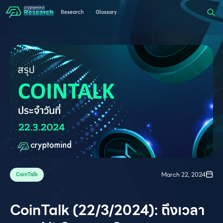
Research
Glossary
March 22, 2024
CoinTalk
CoinTalk (22/3/2024): ถึงเวลา