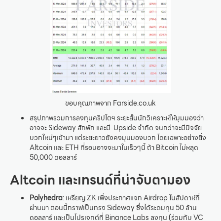
ขอบคุณภาพจาก Farside.co.uk
สรุปภาพรวมการลงทุนคริปโตฯ ระยะสั้นนักวิเคราะห์ให้มุมมองว่า
อาจจะ Sideway สักพัก และมี Upside จำกัด จนกว่าจะมีปัจจัย
บวกใหม่ๆเข้ามา แต่ระยะยาวยังคงมุมมองบวก โดยเฉพาะอย่างยิ่ง
Altcoin และ ETH ที่รอบอาจจะมาในเร็วๆนี้ ถ้า Bitcoin ไม่หลุด
50,000 ดอลลาร์
Altcoin และเทรนด์ที่น่าจับตามอง
Polyhedra
: เหรียญ ZK เพิ่งประกาศแจก Airdrop ในสัปดาห์ที่
ผ่านมา ตอนนี้กราฟเป็นทรง Sideway ซึ่งได้ระดมทุน 50 ล้าน
ดอลลาร์ และเป็นโปรเจกต์ที่ Binance Labs ลงทุน (ร่วมกับ VC