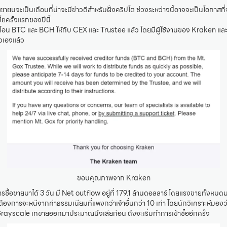
ายนจะเป็นเดือนที่น่าจะมีข่าวดีสำหรับฝั่งคริปโต ช่วงระหว่างนี้อาจจะเป็นโอกาสที่จะ
้ยครั้งแรกของปีนี้
น BTC และ BCH ให้กับ CEX และ Trustee แล้ว โดยมีผู้ใช้งานของ Kraken และ
วเองแล้ว
ขอบคุณภาพจาก Kraken
ื้อขายมาได้ 3 วัน มี Net outflow อยู่ที่ 179.1 ล้านดอลลาร์ โดยแรงขายทั้งหม
้องการจะหนีจากค่าธรรมเนียมที่แพงกว่าเจ้าอื่นกว่า 10 เท่า โดยนักวิเคราะห์มอง
rayscale เทขายออกมาประมาณนึงเสียก่อน ถึงจะเริ่มทำการเข้าซื้ออีกครั้ง