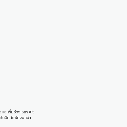
และเริ่มช่วงเวลา Alt
กันอีกสักพักจนกว่า