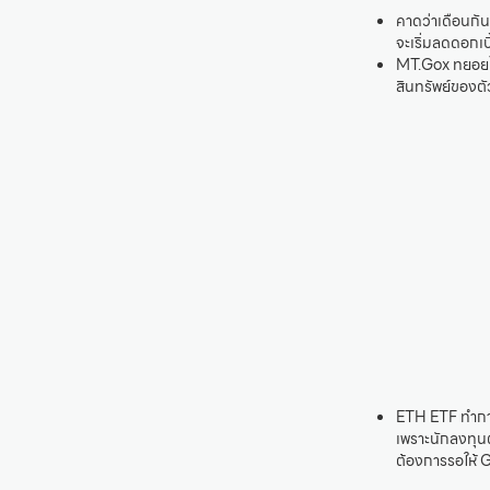
คาดว่าเดือนกันย
จะเริ่มลดดอกเบี
MT.Gox ทยอยโอ
สินทรัพย์ของตั
ETH ETF ทำการซ
เพราะนักลงทุนต
ต้องการรอให้ G