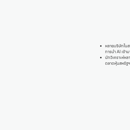
หลายบริษัทในสห
การนำ AI เข้ามา
นักวิเคราะห์หล
ตลาดหุ้นสหรัฐฯ 