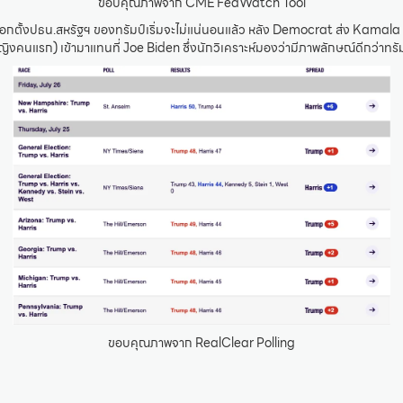
ขอบคุณภาพจาก CME FedWatch Tool
ือกตั้งปธน.สหรัฐฯ ของทรัมป์เริ่มจะไม่แน่นอนแล้ว หลัง Democrat ส่ง Kamala
ญิงคนแรก) เข้ามาแทนที่ Joe Biden ซึ่งนักวิเคราะห์มองว่ามีภาพลักษณ์ดีกว่าทร
ขอบคุณภาพจาก RealClear Polling