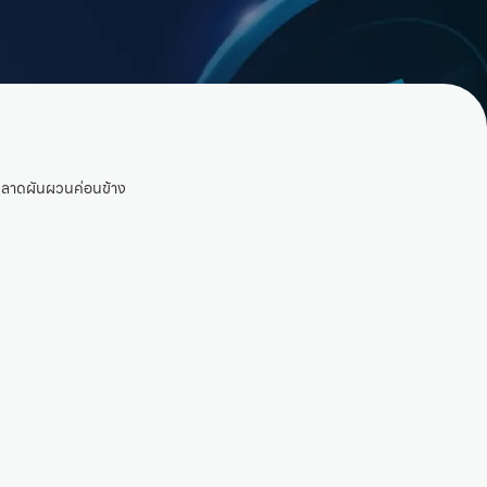
้ตลาดผันผวนค่อนข้าง