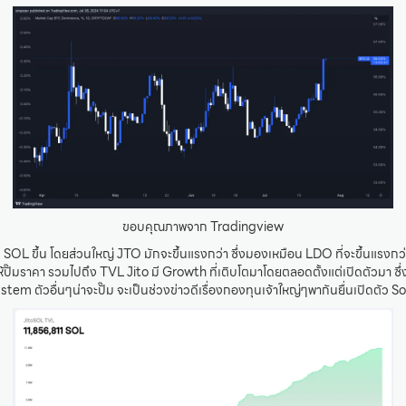
ขอบคุณภาพจาก Tradingview
ที่ SOL ขึ้น โดยส่วนใหญ่ JTO มักจะขึ้นแรงกว่า ซึ่งมองเหมือน LDO ที่จะขึ้นแรงก
ห้ปั๊มราคา รวมไปถึง TVL Jito มี Growth ที่เติบโตมาโดยตลอดตั้งแต่เปิดตัวมา ซึ
em ตัวอื่นๆน่าจะปั๊ม จะเป็นช่วงข่าวดีเรื่องกองทุนเจ้าใหญ่ๆพากันยื่นเปิดตัว 