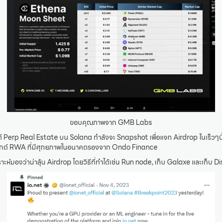
ขอบคุณภาพจาก GMB Labs
ต์ Perp Real Estate บน Solana กำลังจะ Snapshot เพื่อแจก Airdrop ในเร็วๆนี้ 
เจกต์ RWA ที่มีศุกยภาพในอนาคตรองจาก Ondo Finance
าะห์มองว่าน่าลุ้น Airdrop โดยวิธีที่ทำได้เช่น Run node, เก็บ Galaxe และเก็บ D