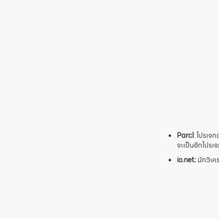
Parcl
: โปรเจก
จะเป็นอีกโปร
io.net:
นักวิเคร