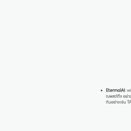
EterrnalAI
: เ
ฌพสต์ถึง อย่างไ
กันอย่างเช่น TA