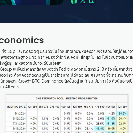
conomics
 ทั้ง S&p และ Nasdaq ปรับตัวขึ้น โดยนักวิเคราะห์มองว่าปัจจัยส่วนใหญ่คือมาจา
ของเศรษฐกิจ นักวิเคราะห์มองว่าได้ผ่านจุดที่แย่ที่สุดไปแล้ว ในช่วงนี้ถึงแม้จะยั
งดูีอยู่ และหลังจากนี้น่าจะดีขึ้นเรื่อยๆ
roup จะเห็นว่าตลาดยังคงมองว่า Fed จะลดดอกเบี้ยราว 2-3 ครั้ง เริ่มจากช่วงคร
ะห์มองว่าจะต้องคอยติดตามดูเป็นรายไตรมาสไปถึงตัวเลขเศรษฐกิจที่จะกระทบกับ
นักวิเคราะห์มองว่า BTC Dominance ยังขึ้นอยู่ แต่ก็เริ่มไม่มากแล้ว ดังนั้นอาจเป
สม Altcoin