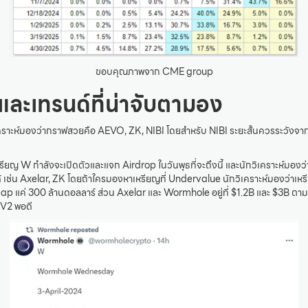
ขอบคุณภาพจาก CME group
และเทรนด์ที่น่าจับตามอง
เคราะห์มองว่ากราฟสวยคือ AEVO, ZK, NIBI โดยสำหรับ NIBI ระยะสั้นควรระวังจากก
หรียญ W กำลังจะเปิดตัวและแจก Airdrop ในวันพุธที่จะถึงนี้ และนักวิเคราะห์มอง
ด้ เช่น Axelar, ZK โดยถ้าใครมองหาเหรียญที่ Undervalue นักวิเคราะห์มองว่าเหร
ap แค่ 300 ล้านดอลลาร์ ส่วน Axelar และ Wormhole อยู่ที่ $1.2B และ $3B ตาม
 V2 พอดี