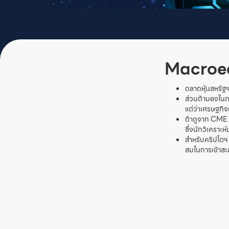
Macroe
ตลาดหุ้นสหรัฐฯ
ส่วนถ้ามองในภาพ
แต่ว่าเศรษฐกิจยั
ถ้าดูจาก CME G
ซึ่งนักวิเครา
สำหรับคริปโตฯ 
สมในการเข้าสะ