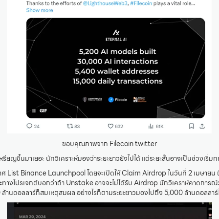
ขอบคุณภาพจาก Filecoin twitter
เหรียญขึ้นมาเยอะ นักวิเคราะห์มองว่าระยะยาวยังไปได้ แต่ระยะสั้นอาจเป็นช่วงเริ่ม
าศ List Binance Launchpool โดยจะเปิดให้ Claim Airdrop ในวันที่ 2 เมษายน ถ้า
ทางโปรเจกต์บอกว่าถ้า Unstake อาจจะไม่ได้รับ Airdrop นักวิเคราห์คาดการณ์ว
 ล้านดอลลาร์ก็สมเหตุสมผล อย่างไรก็ตามระยะยาวมองไปถึง 5,000 ล้านดอลลาร์ไ