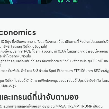
conomics
10 ปีพุ่ง ซึ่งเป็นเพราะความกังวลเรื่องดอกเบี้ยว่ามีโอกาสที่ Fed จะไม่ลดดอกในปีนี้ 
ทรัพย์เสี่ยงและคริปโตฯปรับฐานได้
าคมนี้จะมีประกาศ PCE โดยที่แล้วออกมาที่ 0.3% โดยตลาดคาดว่ารอบนี้จะออกมาเท
ะทำให้ตลาดผันผวนได้
ฐกิจยังคลุมเครือ แต่นักวิเคราะห์มองว่าภาพจะชัดขึ้น หลังการประชุม FOMC แล
้
ckrock ยื่นฟอร์ม S-1 และ S-3 สำหรับ Spot Ethereum ETF ให้กับทาง SEC สหรั
คริปโตฯในช่วงนี้ นักวิเคราะห์จึงยังคงมุมมองว่า ช่วงนี้ Upside ยังจำกัด โดยเ
จะผันผวนสูง
และเทรนด์ที่น่าจับตามอง
ง
: เล่นกับกระแสเลือกตั้งสหรัฐฯ อย่างเช่น MAGA, TREMP, TRUMP เป็นต้น