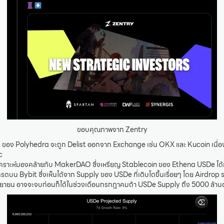
ขอบคุณภาพจาก Zentry
K ของ Polyhedra จะถูก Delist ออกจาก Exchange เช่น OKX และ Kucoin เนื่องม
c
ิเคราะห์มองคล้ายกับ MakerDAO ซึ่งเหรียญ Stablecoin ของ Ethena USDe ได้เริ่
คู่เทรดบน Bybit ซึ่งเห็นได้จาก Supply ของ USDe ที่เติบโตขึ้นเรื่อยๆ โดย Airdro
ยายน อาจจะจบก่อนก็ได้ในช่วงเดือนกรกฎาคมถ้า USDe Supply ถึง 5000 ล้าน