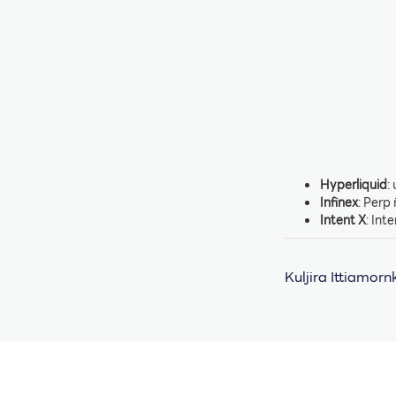
Hyperliquid
:
Infinex
: Perp 
Intent X
: Int
Kuljira Ittiamorn