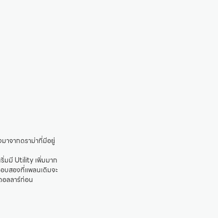
าจากดราม่าที่มีอยู่
มมี Utility เพิ่มมาก
p รอบสองที่แพลนเดิมจะ
ดอลลาร์ก่อน