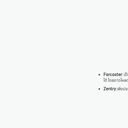
Farcaster
: เ
ได้ โดยดาวโหล
Zentry
:เพิ่ง