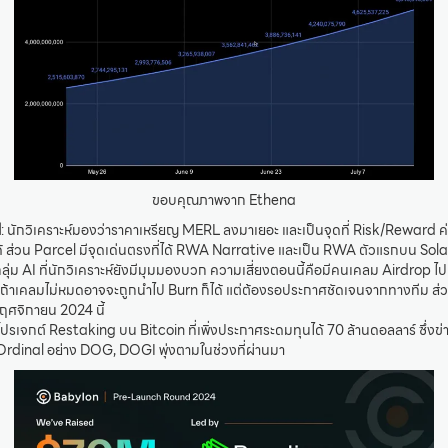
ขอบคุณภาพจาก Ethena
l
: นักวิเคราะห์มองว่าราคาเหรียญ MERL ลงมาเยอะ และเป็นจุดที่ Risk/Reward ค่
ได้ ส่วน Parcel มีจุดเด่นตรงที่ได้ RWA Narrative และเป็น RWA ตัวแรกบน Sol
ลุ่ม AI ที่นักวิเคราะห์ยังมีมุมมองบวก ความเสี่ยงตอนนี้คือมีคนเคลม Airdrop ไปแค
่าถ้าเคลมไม่หมดอาจจะถูกนำไป Burn ก็ได้ แต่ต้องรอประกาศชัดเจนจากทางทีม ส่
พฤศจิกายน 2024 นี้
นโปรเจกต์ Restaking บน Bitcoin ที่เพิ่งประกาศระดมทุนได้ 70 ล้านดอลลาร์ ซึ่งข่
 Ordinal อย่าง DOG, DOGI พุ่งตามในช่วงที่ผ่านมา