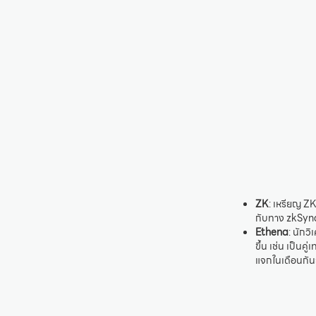
ZK
: เหรียญ Z
กับทาง zkSyn
Ethena
: นักว
ขึ้น เช่น เป็น
แจกในเดือนกัน