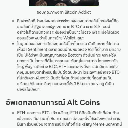
ขอบคุณภาพจาก Bitcoin Addict
อีกข่าวลือที่น่าจะส่งผลต่อการร่วงลงของตลาดคริปโทฯครั้งนี้คือ
ข่าวลือที่ว่ารัฐบาลสหรัฐฯจะเทขาย BTC ที่มาจาก Silk road
อย่างไรก็ตามนักวิเคราะห์มองว่าเป็นข่าวไม่จริง เพราะเมื่อไปตรวจ
สอบแล้วจะพบว่าเป็นการย้าย Wallet เฉยๆ
ในมุมมองของการนักลงทุนคริปโทฯโดยรวม นักวิเคราะห์ให้ความ
เห็นว่า Sentiment ตลาดตอนนี้คนหมดหวัง RSI ก็ต่ำมาก มีความ
เป็นไปได้ว่าจะเป็นสัญญาณของ Bottom ดังนั้นนักวิเคราะห์จึง
มองว่าเป็นโอกาสที่ดีในการสะสมเหรียญในระยะยาว โดยเฉพาะตัว
ใหญ่ พื้นฐานดีอย่าง BTC, ETH ระยะกลางถึงยาวนักวิเคราะห์ยัง
คงมุมมองบวกสำหรับสิ้นปีนี้ถึงต้นปีหน้า โดยเฉพาะอย่างยิ่ง BTC
ที่นักวิเคราะห์มองว่าเป็นตัวที่ค่อนข้างปลอดภัยที่สุดเทียบกับ
เหรียญ Alt coin อื่นๆ นอกจากนี้ยังมี Bitcoin halving ที่เป็น
ปัจจัยในปีหน้า
อัพเดทสถานการณ์ Alt Coins
ETH
: นอกจาก BTC แล้ว เหรียญ ETH ก็ถือเป็นอีกตัวที่ค่อนข้าง
แข็งแกร่ง ที่ผ่านมาก็ Burn ตลอด แต่ส่วนหนึ่งให้ระวังเพราะว่าการ
Burn ส่วนหนึ่งมาจากการเข้าไปเก็งกำไรเหรียญ Meme นอกจากนี้