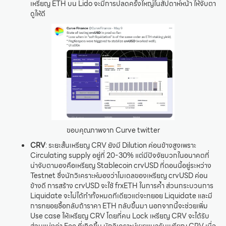
เหรียญ ETH บน Lido จะมีการปลดครั้งใหญ่ในสัปดาห์หน้า ให้จับตา
ดูให้ดี
ขอบคุณภาพจาก Curve twitter
CRV
: ระยะสั้นเหรียญ CRV ยังมี Dilution ค่อนข้างสูงเพราะ
Circulating supply อยู่ที่ 20-30% แต่มีปัจจัยบวกในอนาคตที่
น่าจับตามองคือเหรียญ Stablecoin crvUSD ที่ตอนนี้อยู่ระหว่าง
Testnet ซึ่งนักวิเคราะห์มองว่าโมเดลของเหรียญ crvUSD ค่อน
ข้างดี การสร้าง crvUSD จะใช้ frxETH ในการค้ำ ส่วนกระบวนการ
Liquidate จะไม่ได้ทำทั้งหมดทีเดียวแต่จะทยอย Liquidate และมี
การทยอยซื้อกลับถ้าราคา ETH กลับขึ้นมา นอกจากนี้จะช่วยเพิ่ม
Use case ให้เหรียญ CRV โดยที่คน Lock เหรียญ CRV จะได้รับ
ส่วนแบ่งค่า Fee ที่เกิดขึ้น นักวิเคราะห์เผยแนวรับเหรียญ CRV เมื่อ