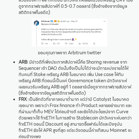
ดูจากกราฟรายสัปดาห์ที่ 0.5-0.7 ดอลลาร์ (ซึ่งอ้างอิงจากข้อมูล
สถิติกราฟในอดีต)
ขอบคุณภาพจาก Arbitrum twitter
ARB
: มีข่าวดีที่เพิ่งประกาศสัปดาห์นี้คือ Sharing revenue จาก
Sequencer เข้า DAO ดังนั้นจึงเป็นไปได้ว่าจะมีการแบ่งรายได้ให้
กับคนที่ Stake เหรียญ ARB ในอนาคต เพิ่ม Use case ให้กับ
เหรียญ ARB ที่ตอนนี้เป็นแค่ Governance token นักวิเคราะห์
เผยแนวรับเหรียญ ARB อยู่ที่ 1 ดอลลาร์เมื่อดูจากกราฟรายสัปดาห์
(ซึ่งอ้างอิงจากข้อมูลสถิติกราฟในอดีต)
FRX
: เป็นอีกตัวที่ราคาลงมาต่ำมาก แต่ว่ามี Catalyst ในอนาคต
เยอะมาก เพราะว่า Frax finance ทำ Product หลายอย่างมาก และ
ที่ผ่านมาก็เก็บ MEV ได้ค่อนข้างดี และยังได้ประโยชน์จาก Curve
ด้วยเพราะใช้ frxETH ในการสร้าง Stablecoin นักวิเคราะห์บอกว่า
frxETH ตอนนี้ Discount อยู่ สามารถซื้อฟาร์มได้และปัจจุบัน
frxETH ยังให้ APR สูงที่สุด แต่ระวังตอนนี้ค่าแก๊สบน Mainnet จะ
ค่อนข้างแพง