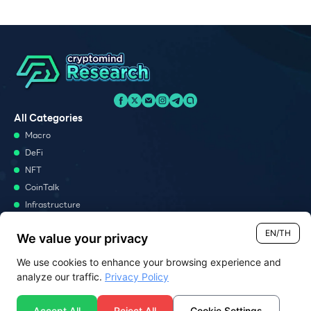
All Categories
Macro
DeFi
NFT
CoinTalk
Infrastructure
Metaverse
EN/TH
We value your privacy
Podcast
We use cookies to enhance your browsing experience and
Monthly Report
analyze our traffic.
Privacy Policy
Report
News Analysis
Accept All
Reject All
Cookie Settings