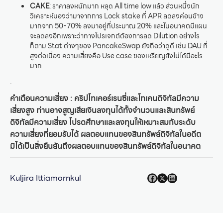
CAKE
: ราคาลงหนักมาก หลุด All time low แล้ว ส่วนหนึ่งนัก
วิเคราะห์มองว่ามาจากการ Lock stake ที่ APR ลดลงค่อนข้าง
มากจาก 50-70% ลงมาอยู่ที่ประมาณ 20% และในอนาคตมีแผน
จะลดลงอีกเพราะว่าทางโปรเจกต์ต้องการลด Dilution อย่างไร
ก็ตาม Stat ต่างๆของ PancakeSwap ยังถือว่าดูดี เช่น DAU ที่
สูงต่อเนื่อง ความเสี่ยงคือ Use case ของเหรียญยังไม่ได้มีอะไร
มาก
.
คำเตือนความเสี่ยง : คริปโทเคอร์เรนซี่และโทเคนดิจิทัลมีความ
เสี่ยงสูง ท่านอาจสูญเสียเงินลงทุนได้ทั้งจำนวนและสินทรัพย์
ดิจิทัลมีความเสี่ยง โปรดศึกษาและลงทุนให้เหมาะสมกับระดับ
ความเสี่ยงที่ยอมรับได้ ผลตอบแทนของสินทรัพย์ดิจิทัลในอดีต
มิได้เป็นสิ่งยืนยันถึงผลตอบแทนของสินทรัพย์ดิจิทัลในอนาคต
Kuljira Ittiamornkul