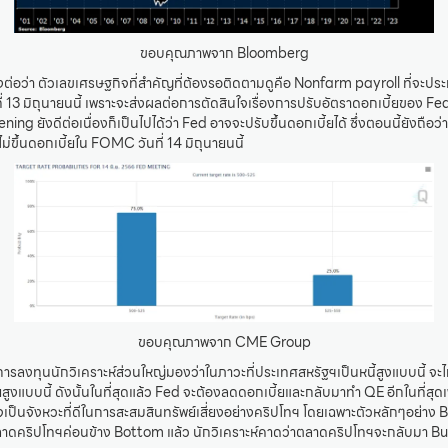
ขอบคุณภาพจาก Bloomberg
งต่อว่า ตัวเลขเศรษฐกิจที่สำคัญที่ต้องรอติดตามดูคือ Nonfarm payroll ที่จะประ
ี่ 13 มิถุนายนนี้ เพราะจะส่งผลต่อการตัดสินใจเรื่องการปรับอัตราดอกเบี้ยของ Fed
ng ยังดีต่อเนื่องก็เป็นไปได้ว่า Fed อาจจะปรับขึ้นดอกเบี้ยได้ ซึ่งตอนนี้ยังถือว่
่ขึ้นดอกเบี้ยใน FOMC วันที่ 14 มิถุนายนนี้
ขอบคุณภาพจาก CME Group
รลงทุนนักวิเคราะห์ส่วนใหญ่มองว่าในภาวะที่ประเทศสหรัฐฯเป็นหนี้สูงแบบนี้ จะไม
สูงแบบนี้ ดังนั้นในที่สุดแล้ว Fed จะต้องลดดอกเบี้ยและกลับมาทำ QE อีกในที่สุดเ
อาจเป็นจังหวะที่ดีในการสะสมสินทรัพย์เสี่ยงอย่างคริปโทฯ โดยเฉพาะตัวหลักๆอย่าง
ดคริปโทฯค่อนข้าง Bottom แล้ว นักวิเคราะห์คาดว่าตลาดคริปโทฯจะกลับมา Bul