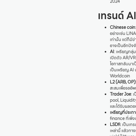
2024
เทรนด์ Al
Chinese coin
อย่างเช่น LINA
เท่านั้น แต่ก็
อาจเป็นอีกปัจจั
AI
: เหรียญกลุ่
เปิดตัว AR/VR
โอกาสกลับมาเป
เป็นเหรียญ AI 
Worldcoin
L2 (ARB, OP)
สะสมเพื่อรออ
Trader Joe
: 
pool, Liquidit
และได้รับผลต
เหรียญที่ประก
finance ที่เพ
LSDfi
: เป็นเท
เหล่านี้ แล้ว