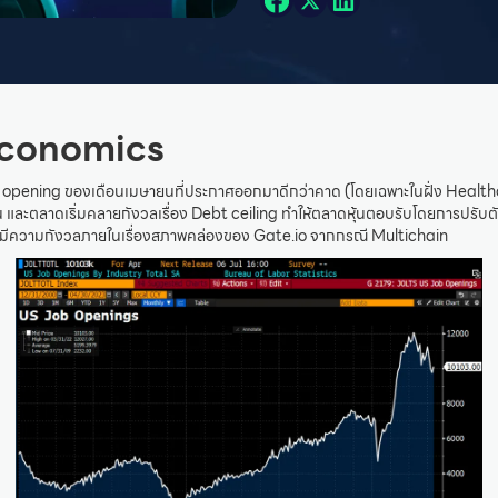
conomics
 opening ของเดือนเมษายนที่ประกาศออกมาดีกว่าคาด (โดยเฉพาะในฝั่ง Healt
้น และตลาดเริ่มคลายกังวลเรื่อง Debt ceiling ทำให้ตลาดหุ้นตอบรับโดยการปรับต
าะมีความกังวลภายในเรื่องสภาพคล่องของ Gate.io จากกรณี Multichain