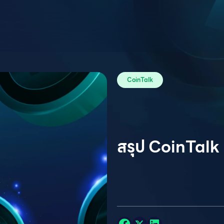
CoinTalk
สรุป CoinTalk 