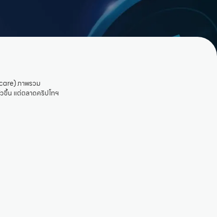
hcare) ภาพรวม
ัวขึ้น แต่ตลาดคริปโทฯ