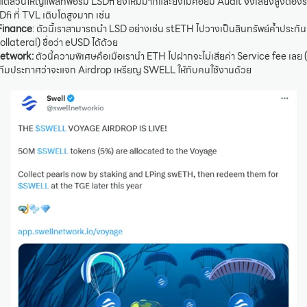
า แต่ส่วนใหญ่แพลทฟอร์ม LSDfi ยังใหม่มากและยังไม่ค่อยมี Audit จึงเสี่ยงสูงต้องร
i ที่ TVL เติบโตสูงมาก เช่น
Finance
: ตัวนี้เราสามารถนำ LSD อย่างเช่น stETH ไปวางเป็นสินทรัพย์ค้ำประกัน
llateral) ชื่อว่า eUSD ได้ด้วย
Network:
ตัวนี้ความพิเศษคือเมือเรานำ ETH ไปฝากจะไม่เสียค่า Service fee เลย (
ีมประกาศว่าจะแจก Airdrop เหรียญ SWELL ให้กับคนใช้งานด้วย