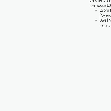
yield ให้กับเร
แพลทฟอร์ม LSDf
Lybra 
(Overco
Swell 
และทางท