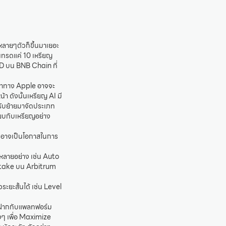
ลายๆตัวก็ขึ้นมาเยอะ
้เทรดแค่ 10 เหรียญ
USD บน BNB Chain ที่
าว่าทาง Apple อาจจะ
ดังนั้นเหรียญ AI มี
รับย้ายมาจัดประเภท
ียบกับเหรียญอย่าง
จึงอาจเป็นโอกาสในการ
ดีหลายอย่าง เช่น Auto
ป Stake บน Arbitrum
ระยะสั้นได้ เช่น Level
ไปฝากกับแพลทฟอร์ม
ๆ เพื่อ Maximize