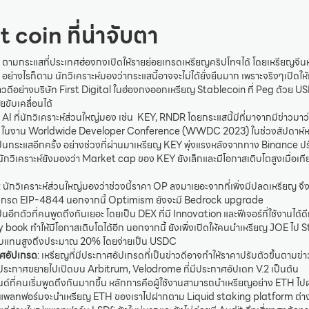
t coin ที่น่าจับตา
: ตามกระแสที่ประเทศฮ่องกงเปิดให้รายย่อยเทรดเหรียญคริปโทฯได้ โดยเหรียญจีนห
 อย่างไรก็ตาม นักวิเคราะห์มองว่ากระแสนี้อาจจะไม่ได้ยั่งยืนมาก เพราะจริงๆเปิดให
มีข่าวดีอย่างบริษัท First Digital ในฮ่องกงออกเหรียญ Stablecoin ที่ Peg ด้วย 
ยขับเคลื่อนได้
ม AI ที่นักวิเคราะห์ส่วนใหญ่มอง เช่น KEY, RNDR โดยกระแสนี้มีที่มาจากมีข่าวม
 ในงาน Worldwide Developer Conference (WWDC 2023) ในช่วงสัปดาห์หน้า 
็นกระแสอีกครั้ง อย่างช่วงที่ผ่านมาเหรียญ KEY พุ่งแรงหลังจากทาง Binance ป
นักวิเคราะห์ยังมองว่า Market cap ของ KEY ยังเล็กและมีโอกาสเติบโตสูงเมื่อเท
: นักวิเคราะห์ส่วนใหญ่มองว่าช่วงนี้ราคา OP ลงมาเยอะจากที่เพิ่งมีปลดเหรียญ 
ัพเกรด EIP-4844 นอกจากนี้ Optimism ยังจะมี Bedrock upgrade
เป็นอีกตัวที่คนพูดถึงกันเยอะ โดยเป็น DEX ที่มี Innovation และฟีเจอร์ที่ใช้งานได้
y book ทำให้มีโอกาสเติบโตได้อีก นอกจากนี้ ยังเพิ่งเปิดให้คนนำเหรียญ JOE ไ
อบแทนสูงถึงประมาณ 20% โดยจ่ายเป็น USDC
าศอัปเกรด
: เหรียญที่มีประกาศอัปเกรดที่เป็นข่าวดีอาจทำให้ราคาปรับตัวขึ้นตามข่าว
ิ่งประกาศขยายไปเปิดบน Arbitrum, Velodrome ที่มีประกาศอัปเดท V.2 เป็นต้น
รนด์ที่คนเริ่มพูดถึงกันมากขึ้น หลักการคือผู้ใช้งานสามารถนำเหรียญอย่าง ETH 
ทางแพลทฟอร์มจะนำเหรียญ ETH ของเราไปฝากตาม Liquid staking platform ต่าง