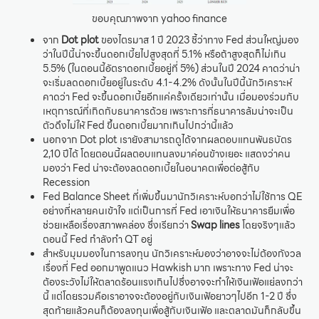
ขอบคุณภาพจาก yahoo finance
จาก
Dot plot
ของไตรมาส 1 ปี 2023 ชี้ว่าทาง Fed ส่วนใหญ่มอง
ว่าในปีนี้น่าจะขึ้นดอกเบี้ยไปสูงสุดที่ 5.1% หรือถ้าสูงสุดก็ไม่เกิน
5.5% (ในตอนนี้อัตราดอกเบี้ยอยู่ที่ 5%) ส่วนในปี 2024 คาดว่าน่า
จะเริ่มลดดอกเบี้ยอยู่ในระดับ 4.1-4.2% ดังนั้นในปีนี้นักวิเคราะห์
คาดว่า Fed จะขึ้นดอกเบี้ยอีกแค่ครั้งเดียวเท่านั้น เมื่อมองร่วมกับ
เหตุการณ์ที่เกิดกับธนาคารด้วย เพราะการที่ธนาคารล้มน่าจะเป็น
ตัวดึงไม่ให้ Fed ขึ้นดอกเบี้ยมากเกินไปกว่านี้แล้ว
นอกจาก Dot plot เรายังสามารถดูได้จากผลตอบแทนพันธบัตร
2,10 ปีได้ โดยตอนนี้ผลตอบแทนลงมาค่อนข้างเยอะ แสดงว่าคน
มองว่า Fed น่าจะต้องลดดอกเบี้ยในอนาคตเพื่อต่อสู้กับ
Recession
Fed Balance Sheet ที่เพิ่มขึ้นมานักวิเคราะห์บอกว่าไม่ใช้การ QE
อย่างที่หลายคนเข้าใจ แต่เป็นการที่ Fed เอาเงินให้ธนาคารยืมเพื่อ
ช่วยเหลือเรื่องสภาพคล่อง ซึ่งเรียกว่า
Swap lines
โดยจริงๆแล้ว
ตอนนี้ Fed กำลังทำ QT อยู่
สำหรับมุมมองในการลงทุน นักวิเคราะห์มองว่าอาจจะไม่ต้องกังวล
เรื่องที่ Fed ออกมาพูดแนว Hawkish มาก เพราะทาง Fed น่าจะ
ต้องระวังไม่ให้ตลาดร้อนแรงเกินไปซึ่งอาจจะทำให้เงินเฟ้อแย่ลงกว่า
นี้ แต่โดยรวมคือเราอาจจะต้องอยู่กับเงินเฟ้อยาวๆไปอีก 1-2 ปี ซึ่ง
สุดท้ายแล้วคนก็ต้องลงทุนเพื่อสู้กับเงินเฟ้อ และตลาดมันก็กลับขึ้น