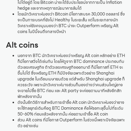
ไปได้อยู่ดี โดย Bitcoin น่าจะได้รับประโยชน์จากการเป็น Inflation
hedge และจากเหตุการณ์ธนาคารล้มได้
โดยนักวิเคราะห์มองว่า Bitcoin มีโอกาสเบรค 30,000 ดอลลาร์ ซึ่ง
จะเป็นการเบรคที่ยังไม่ Healthy ในระยะสั้น แต่ในระยะกลางนัก
วิเคราะห์ยังคงมุมมองว่า BTC น่าจะ Outperform เหรียญ Alt
coins ในปีนี้จนถึงกลางปีหน้า
Alt coins
นอกจาก BTC นักวิเคราะห์มองว่าเหรียญ Alt coin หลักอย่าง ETH
ก็มีโอกาสวิ่งได้เช่นกัน โดยให้ดูจาก BTC dominance ประกอบกับ
ตัวเลขเศรษฐกิจ ถ้าตัวเลขเศรษฐกิจออกมาดี ก็มีโอกาสที่ ETH จะ
ขึ้นไปได้ ซึ่งเหรียญ ETH ก็มีปัจจัยเฉพาะตัวอย่าง Shanghai
upgrade ในเดือนเมษายนด้วย แต่สำหรับ Shanghai upgrade ก็
ควรระวัง เพราะนักวิเคราะห์บางส่วนก็มองต่างว่าคนส่วนใหญ่อาจ
จะขายไปซื้อ BTC ก่อน และ Alt party จะค่อยตามมาทีหลังอีกสัก
พักหลังจากนั้น
ดังนั้นอีกวิธีการสำหรับการเข้าซื้อ Alt coin นักวิเคราะห์มองว่าอาจ
จะใช้กลยุทธ์เดิมคือดู BTC Dominance คือให้รอทะลุขึ้นไปที่ระดับ
50-60% ก่อนแล้วหลังจากนั้น ค่อยตามเข้าซื้อ Alt coin
ส่วน Alt coins ที่มีโอกาส Outperform ในช่วงนี้เพราะปัจจัยเฉพาะ
ตัว อย่างเช่น