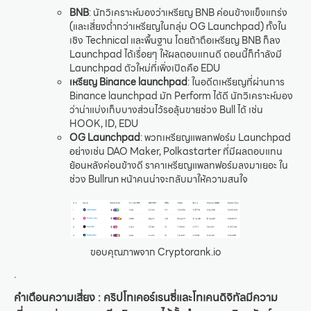
BNB
: นักวิเคราะห์มองว่าเหรียญ BNB ค่อนข้างแข็งแกร่ง
(และเสี่ยงต่ำกว่าเหรียญในกลุ่ม OG Launchpad) ทั้งใน
เชิง Technical และพื้นฐาน โดยถ้าถือเหรียญ BNB ก็ลง
Launchpad ได้เรื่อยๆ ให้ผลตอบแทนดี ตอนนี้ก็กำลังมี
Launchpad ตัวใหม่ที่เพิ่งเปิดคือ EDU
เหรียญ Binance launchpad
: ในอดีตเหรียญที่ผ่านการ
Binance launchpad มัก Perform ได้ดี นักวิเคราะห์มอง
ว่าน่าแบ่งเก็บบางส่วนไว้รอลุ้นขายช่วง Bull ได้ เช่น
HOOK, ID, EDU
OG Launchpad
: พวกเหรียญแพลทฟอร์ม Launchpad
อย่างเช่น DAO Maker, Polkastarter ที่มีผลตอบแทน
ย้อนหลังค่อนข้างดี ราคาเหรียญแพลทฟอร์มลงมาเยอะ ใน
ช่วง Bullrun หน้าคนน่าจะกลับมาให้ความสนใจ
ขอบคุณภาพจาก Cryptorank.io
.
คำเตือนความเสี่ยง : คริปโทเคอร์เรนซี่และโทเคนดิจิทัลมีความ