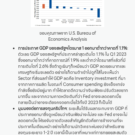
ขอบคุณภาพจาก U.S. Bureau of
Economics Analysis
การประกาศ GDP ของสหรัฐฯไตรมาส 1 ออกมาต่ำกว่าคาดที่ 1.1%
:
ตัวเลข GDP ของสหรัฐฯที่ประกาศล่าสุดเติบโต 1.1% ใน Q1 2023
ซึ่งออกมาต่ำกว่าที่คาดการณ์ที่ 1.9% และต่ำกว่าไตรมาสที่แล้วที่มี
การเติบโตที่ 2.6% ซึ่งถ้าดูเผินๆก็เหมือนว่า GDP ลดเยอะมากและ
เศรษฐกิจเริ่มชะลอตัว อย่างไรก็ตามถ้าเข้าไปดูที่ไส้ในจะเห็นว่า
Sector ที่ส่งผลทำให้ GDP ลดคือ Inventory investment ที่มา
จากภาคการผลิต ในขณะที่ Consumer spending ยังแข็งแกร่ง
กำลังซื้อยังมีอยู่มาก ทำให้ตลาดตีความว่าเงินเฟ้อจะปรับตัวลงยาก
มากขึ้น และจากความคาดหวังเดิมที่ว่า Fed อาจจะลดดอกเบี้ย
กลายเป็นว่าอาจจะต้องคงดอกเบี้ยไว้ทั้งปี 2023 ก็เป็นได้
มุมมองต่อการลงทุนคริปโทฯ
: ระยะสั้นได้รับผลกระทบจาก GDP ที่
ประกาศออกมาซึ่งดูเหมือนว่าเงินเฟ้อน่าจะไม่ลง และ Fed อาจจะไม่
ลดดอกเบี้ย ให้รอจับตาดตัวเลขสำคัญอีกตัวคือการจ้างงานที่จะ
ประกาศในเดือนหน้า อย่างไรก็ตามนักวิเคราะห์มองว่าสำหรับสาย
ลงทุนระยะยาว 1-2 ปี เวลานี้เป็นเวลาที่เหมาะแก่การทยอยสะสมตัว