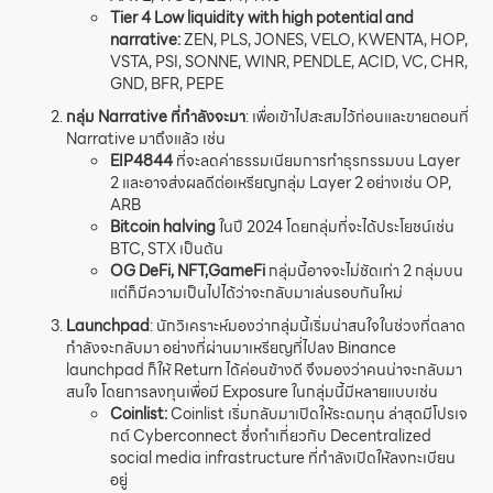
Tier 4 Low liquidity with high potential and
narrative:
ZEN, PLS, JONES, VELO, KWENTA, HOP,
VSTA, PSI, SONNE, WINR, PENDLE, ACID, VC, CHR,
GND, BFR, PEPE
กลุ่ม Narrative ที่กำลังจะมา
: เพื่อเข้าไปสะสมไว้ก่อนและขายตอนที่
Narrative มาถึงแล้ว เช่น
EIP4844
ที่จะลดค่าธรรมเนียมการทำธุรกรรมบน Layer
2 และอาจส่งผลดีต่อเหรียญกลุ่ม Layer 2 อย่างเช่น OP,
ARB
Bitcoin halving
ในปี 2024 โดยกลุ่มที่จะได้ประโยชน์เช่น
BTC, STX เป็นต้น
OG DeFi, NFT,GameFi
กลุ่มนี้อาจจะไม่ชัดเท่า 2 กลุ่มบน
แต่ก็มีความเป็นไปได้ว่าจะกลับมาเล่นรอบกันใหม่
Launchpad
: นักวิเคราะห์มองว่ากลุ่มนี้เริ่มน่าสนใจในช่วงที่ตลาด
กำลังจะกลับมา อย่างที่ผ่านมาเหรียญที่ไปลง Binance
launchpad ก็ให้ Return ได้ค่อนข้างดี จึงมองว่าคนน่าจะกลับมา
สนใจ โดยการลงทุนเพื่อมี Exposure ในกลุ่มนี้มีหลายแบบเช่น
Coinlist:
Coinlist เริ่มกลับมาเปิดให้ระดมทุน ล่าสุดมีโปรเจ
กต์ Cyberconnect ซึ่งทำเกี่ยวกับ Decentralized
social media infrastructure ที่กำลังเปิดให้ลงทะเบียน
อยู่