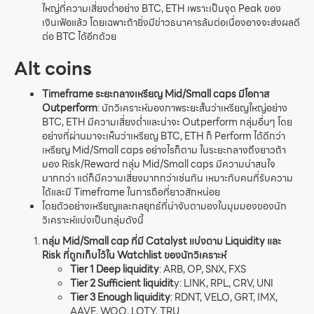
ใหญ่ที่ความเสี่ยงต่ำอย่าง BTC, ETH เพราะเป็นจุด Peak ของ
เงินเฟ้อแล้ว โดยเฉพาะถ้ายิ่งมีข่าวธนาคารล้มต่อเนื่องอาจจะส่งผลดี
ต่อ BTC ได้อีกด้วย
Alt coins
Timeframe ระยะกลางเหรียญ Mid/Small caps มีโอกาส
Outperform
: นักวิเคราะห์มองภาพระยะสั้นว่าเหรียญใหญ่อย่าง
BTC, ETH มีความเสี่ยงต่ำและน่าจะ Outperform กลุ่มอื่นๆ โดย
อย่างที่ผ่านมาจะเห็นว่าเหรียญ BTC, ETH ก็ Perform ได้ดีกว่า
เหรียญ Mid/Small caps อย่างไรก็ตาม ในระยะกลางถึงยาวถ้า
มอง Risk/Reward กลุ่ม Mid/Small caps มีความน่าสนใจ
มากกว่า แต่ก็มีความเสี่ยงมากกว่าเช่นกัน เหมาะกับคนที่รับความ
ได้และมี Timeframe ในการถือที่ยาวสักหน่อย
โดยตัวอย่างเหรียญและกลยุทธ์ที่น่าจับตามองในมุมมองของนัก
วิเคราะห์แบ่งเป็นกลุ่มดังนี้
กลุ่ม Mid/Small cap ที่มี Catalyst แบ่งตาม Liquidity และ
Risk
ที่ถูกเก็บไว้ใน Watchlist ของนักวิเคราะห์
Tier 1 Deep liquidity
: ARB, OP, SNX, FXS
Tier 2 Sufficient liquidit
y: LINK, RPL, CRV, UNI
Tier 3 Enough liquidity
: RDNT, VELO, GRT, IMX,
AAVE, WOO, LQTY, TRU