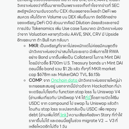
วิเคราะห์มองว่าที่ขึ้นมาอาจเป็นเพราะแรงเก็งกำไรจากข่าวที่ SEC
สหรัฐฯมีความเข้มงวดกับ CEX เงินเลยอาจจะไหลเข้า DeFi พอ
สมควร เห็นได้จาก Volume บน DEX เพิ่มขึ้นมาก ข้อดีอีกอย่าง
ของเหรียญ DeFi OG ส่วนมากคือมี Dilution น้อยแล้วและอาจมี
การปรับ Tokenomics เพิ่ม Use case ในอนาคต นักวิเคราะห์มอง
ว่าจาก Valuation หลายๆตัวเช่น AAVE, SNX, CRV มี Upside
อีกเยอะมาก ถ้า Bull run กลับมา
MKR
: เป็นเหรียญที่ราคาไม่ลงหนักแต่ไม่ค่อยมีคนพูดถึง
นักวิเคราะห์มองว่าน่าสนใจในระยะยาว มีเพิ่มการใช้ RWA
อย่าง Bond มากขึ้นเพื่อเป็น Collateral ในการ Mint DAI
โดยมีข่าวซื้อ $700m U.S. Treasury bonds มา Mint DAI
ตอนนี้ซื้อ bond รวม $1.2b แล้ว ทั้งๆที่ MKR market
cap $678m และ MakerDAO TVL $6.15b
COMP
: จาก
Onchain data
นักวิเคราะห์มองรายใหญ่น่า
จะทยอยสะสมอยู่ นอกจากนี้มีข่าวดีจาก Hackathon ที่น่า
จะเตรียมไปโยงกับ function stop loss ใน Uniswap V4
(อ่านเพิ่มเกี่ยวกับ UniSwap V4 ได้
ที่นี่
)โดยการเปิดให้ยืม
USDC จาก compound ไป swap ใน Uniswap แล้วถ้า
โดนกิน stop loss จะแปลงกลับเป็น USDC เพื่อ repay
debt (อ่านเพิ่มได้ที่
link
) ความเสี่ยงคือยังหา Story ที่ทำให้
ราคาขึ้นไม่ได้ และตอนนี้อยู่ในช่วง migrate V2 → V3 ที่
เหลือโหวตอีกไม่ถึง 1 วัน