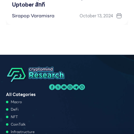
Uptober สักที
Sirapop Varamisra
October 13, 2024
All Categories
Macro
DeFi
NFT
CoinTalk
Infrastructure