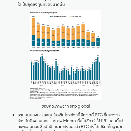
ได้เป็นจุดลงทุนที่ชัดขนาดนั้น
ขอบคุณภาพจาก snp global
สรุปมุมมองการลงทุนในคริปโตฯช่วงนี้คือ จุดที่ BTC ขึ้นมาจาก
ช่วงต้นปีพอสมควรและภาพ Macro เริ่มไม่ชัด ทำให้ R/R ตอนนี้แย่
ลงพอสมควร ซึ่งนักวิเคราะห์ยังมองว่า BTC ยังได้เปรียบในฐานะค