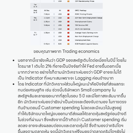
ขอบคุณภาพจาก Trading economics
นอกจากนี้เรายังเห็นว่า GDP ของสหรัฐเติบโตต่อเนื่องในปีนี้ โดยใน
ไตรมาส 1 เติบโต 2% ที่อาจเป็นปัจจัยทำให้ Fed อาจขึ้นดอกเบี้ย
มากกว่าคาด อย่างไรก็ตามนักวิเคราะห์มองว่า GDP อาจจะไม่ได้
เป็น Indicator ที่เหมาะสมเพราะจะ Lagging ค่อนข้างมาก
โดย Indicator ที่นักวิเคราะห์ส่วนใหญ่แนะนำคือปัจจัยที่ส่งผลกระ
ทบต่อเศรษฐกิจ เช่น ช่วงนี้บริษัทพวก Small company ใน
สหรัฐฯล้มละลายเยอะมากที่สุดในรอบ 5 ปี และมีโอกาสจะล้มมากขึ้น
อีก นักวิเคราะห์มองว่ายังน่าเป็นห่วงและต้องจับตามอง ในทางตรง
กันข้ามตอนนี้ Customer spending ไม่ลดและมีแนวโน้มสูงอยู่
ทำให้บริษัทขนาดใหญ่งบออกมาดีส่งผลให้ตลาดหุ้นสหรัฐค่อนข้างดี
ในช่วงที่ผ่านมา ซึ่งหลังจากนี้ถ้าเกิดว่า Customer spending เริ่ม
ลดลง อาจจะส่งผลลบต่องบและตลาดหุ้นได้ ซึ่งถ้ามองว่าคริปโตฯ
ขึ้นลงตามตลาดหุ้น จุดนี้นักวิเคราะห์จึงมองว่าตลาดคริปโตฯยังไม่