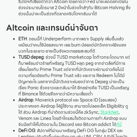
ริปโตฯที่เสี่ยงต่ำกว่า Altcoin โดยคาดว่า Fed น่าจะลดดอกเบี้ยใน
ช่วงประมาณไตรมาส 2 ปีหน้าในช่วงใกล้ๆกับ Bitcoin Halving ซึ่ง
ช่วงนั้นน่าจะเป็นช่วงที่ตลาดคริปโตฯกลับมาได้
Altcoin และเทรนด์น่าจับตา
ETH
: ตอนนี้ที่ Underperform มากเพราะ Supply เพิ่มขึ้นแล้ว
เหมือนว่าคนใช้น้อยลงมาก เลย burn น้อยแต่นักวิเคราะห์ยังมอง
บวกในระยะยาว
อาจเป็นจังหวะทยอยสะสมที่ดี
TUSD depeg
: ช่วงนี้ TUSD marketcap โตก้าวกระโดดมาก แต่
ก็มาพร้อมข่าวร้ายที่เหรียญ TUSD หลุด peg จากข่าวลือที่มีการ
เชื่อมโยงกับ Prime Trust แต่จากที่นักวิเคราะห์ตามข่าวคือไม่มี
ความเกี่ยวข้องกับ Prime Trust แล้ว และการ Redeem ไม่ได้มี
ปัญหาอะไร นอกจากนี้นักวิเคราะห์มองว่าการ Depeg น่าจะเป็น
เรื่อง Panic ชั่วคราวและกลับมาได้ อีกอย่างคือ TUSD เป็นเหรียญ
ที่ Binance ใช้ด้วยจึงคาดว่ามีความเสี่ยงต่ำ
Airdrop
: Maverick protocol และ Space ID (รอบสอง)
ประกาศแจก Airdrop ให้ผู้ใช้งาน สามารถไปลองเช็ค Eligibility ดู
ได้ ส่วน Airdrop ที่น่าติดตามช่วงนี้คือ zkSync,
StarkNet
,
Venom และ Linea โดยถ้าใครสนใจติดตามการทำ Airdrop แบบ
จับมือทำให้ไปติดตามใน Discord ของ Bitcoin addict ได้
ที่นี่
DeFi OG
: สัปดาห์ที่ผ่านมาเหรียญ DeFi OG ในกลุ่ม DEX และ
Lending ปรับตัวขึ้นค่อนข้างมาก เช่น UNI, CRV, AAVE โดยนัก