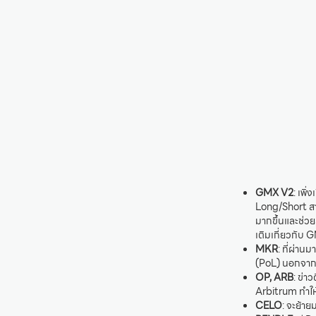
GMX V2
: เพิ
Long/Short สาม
มากขึ้นและช่วย
เติมเกี่ยวกับ 
MKR
: ที่ผ่า
(PoL) นอกจากนี
OP, ARB
: ข่า
Arbitrum ทำให
CELO
: จะย้า