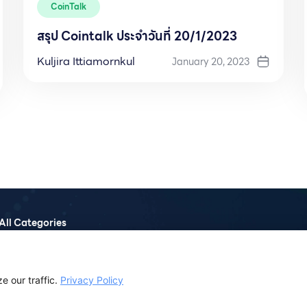
CoinTalk
สรุป Cointalk ประจำวันที่ 20/1/2023
Kuljira Ittiamornkul
January 20, 2023
All Categories
Macro
Metaverse
DeFi
Podcast
NFT
Monthly Report
 our traffic.
Privacy Policy
CoinTalk
Report