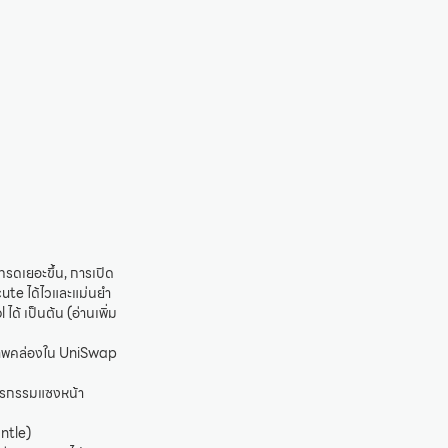
รดเยอะขึ้น, การเปิด
cute ได้ไวและแม่นยำ
้ เป็นต้น (อ่านเพิ่ม
สภาพคล่องใน UniSwap
ธุรกรรมแซงหน้า
ntle)