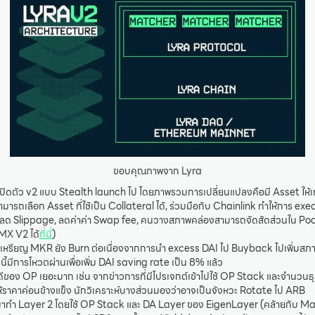
ขอบคุณภาพจาก Lyra
่งเปิดตัว v2 แบบ Stealth launch ไป โดยภาพรวมการเปลี่ยนแปลงคือมี Asset ให้เท
ารถเลือก Asset ที่ใช้เป็น Collateral ได้, ร่วมมือกับ Chainlink ทำให้การ exe
ลด Slippage, ลดค่าค่า Swap fee, คนวางสภาพคล่องสามารถจัดสัดส่วนใน Pool ได
GMX V2 ได้
ที่นี่
)
นมาเหรียญ MKR ยัง Burn ต่อเนื่องจากการนำ excess DAI ไป Buyback ไปเพิ่ม
้มีการโหวตผ่านเพื่อเพิ่ม DAI saving rate เป็น 8% แล้ว
วดีของ OP เยอะมาก เช่น จากข่าวการที่มีโปรเจกต์เข้าไปใช้ OP Stack และจำนวน
้ราคาค่อนข้างแข็ง นักวิเคราะห์บางส่วนมองว่าอาจเป็นจังหวะ Rotate ไป ARB
ยมาทำ Layer 2 โดยใช้ OP Stack และ DA Layer ของ EigenLayer (คล้ายกับ Ma