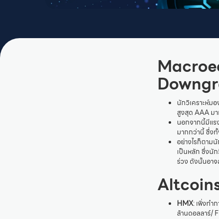
Macroec
Downgra
นักวิเคราะห์ม
สูงสุด AAA มา
นอกจากนี้มีแรง
มากกว่านี้ ซึ่
อย่างไรก็ตามนั
เป็นหลัก ซึ่งน
ร่วง ดังนั้นอ
Altcoins
HMX
: เพิ่งท
ล้านดอลลาร์/ F