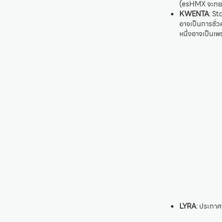
(esHMX จะทยอย
KWENTA
: St
อาจเป็นการชั่ว
หนึ่งอาจเป็นเ
LYRA
: ประกาศ