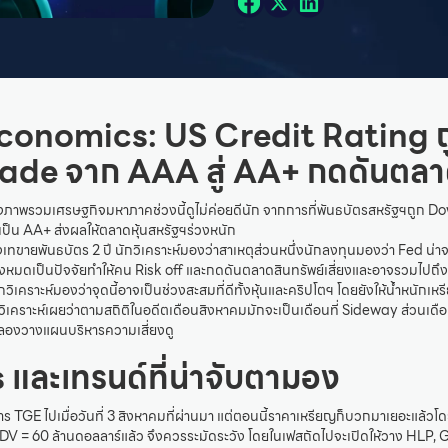
onomics: US Credit Rating ถ
de จาก AAA สู่ AA+
กดดันตลา
องภาพรวมเศรษฐกิจมหาภาคช่วงนี้ดูไม่ค่อยดีนัก จากการที่พันธบัตรสหรัฐฯถูก 
เป็น AA+ ส่งผลให้ตลาดหุ้นสหรัฐฯร่วงหนัก
เทขายพันธบัตร 2 ปี นักวิเคราะห์มองว่าสาเหตุส่วนหนึ่งนักลงทุนมองว่า Fed น่าจ
งทั้งหมดเป็นปัจจัยทำให้คน Risk off และกดดันตลาดสินทรัพย์เสี่ยงและอาจรวมไปถึ
กวิเคราะห์มองว่าจุดนี้อาจเป็นช่วงสะสมที่ดีทั้งหุ้นและคริปโตฯ โดยยังให้น้ำหนัก
ักวิเคราะห์เผยว่าตามสถิติในอดีตเดือนสิงหาคมมักจะเป็นเดือนที่ Sideway ส่วนเ
าจลองวางแผนบริหารความเสี่ยงดู
 และเทรนด์ที่น่าจับตามอง
ำการ TGE ไปเมื่อวันที่ 3 สิงหาคมที่ผ่านมา แต่ตอนนี้ราคาเหรียญก็บวกมาเยอะแล้
DV = 60 ล้านดอลลาร์แล้ว จึงควรระมัดระวัง โดยในเฟสถัดไปจะเปิดให้วาง HLP, G