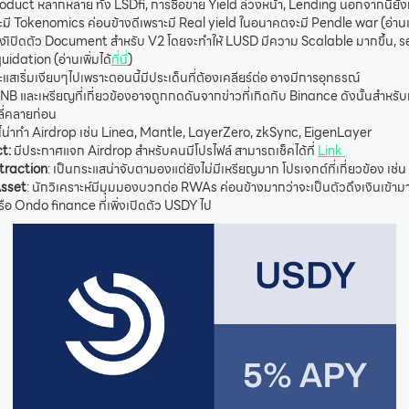
Product หลากหลาย ทั้ง LSDfi, การซื้อขาย Yield ล่วงหน้า, Lending นอกจากนี้ย
ี Tokenomics ค่อนข้างดีเพราะมี Real yield ในอนาคตจะมี Pendle war (อ่านเพิ
พิ่งเิปิดตัว Document สำหรับ V2 โดยจะทำให้ LUSD มีความ Scalable มากขึ้น,
uidation (อ่านเพิ่มได้
ที่นี่
)
ะแสเริ่มเงียบๆไปเพราะตอนนี้มีประเด็นที่ต้องเคลียร์ต่อ อาจมีการอุทธรณ์
BNB และเหรียญที่เกี่ยวข้องอาจถูกกดดันจากข่าวที่เกิดกับ Binance ดังนั้นสำหรับก
ลี่คลายก่อน
นี้น่าทำ Airdrop เช่น Linea, Mantle, LayerZero, zkSync, EigenLayer
t:
มีประกาศแจก Airdrop สำหรับคนมีโปรไฟล์ สามารถเช็คได้ที่
Link
traction
: เป็นกระแสน่าจับตามองแต่ยังไม่มีเหรียญมาก โปรเจกต์ที่เกี่ยวข้อง เช
Asset
: นักวิเคราะห์มีมุมมองบวกต่อ RWAs ค่อนข้างมากว่าจะเป็นตัวดึงเงินเข้ามาคร
 Ondo finance ที่เพิ่งเปิดตัว USDY ไป