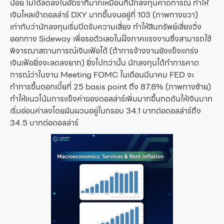
น้อย ไม่ได้ลดลงในอัตราที่มากเหมือนที่นักลงทุนคาดการณ์ ทำให้
เงินไหลเข้าดอลล่าร์ DXY มากขึ้นจนอยู่ที่ 103 (ภาพทางขวา)
เท่ากับว่านักลงทุนเริ่มปิดรับความเสี่ยง ทำให้สินทรัพย์เสี่ยงวิ่ง
ออกทาง Sideway เพื่อรอตัวเลขในฝั่งภาคแรงงานซึ่งสามารถใช้
พิจารณาสถานการณ์เงินเฟ้อได้ (ถ้าการจ้างงานยังแข็งแกร่ง
เงินเฟ้อยิ่งจะลดลงยาก) ยิ่งไปกว่านั้น นักลงทุนได้ทำการคาด
การณ์ว่าในงาน Meeting FOMC ในเดือนมีนาคม FED จะ
ทำการขึ้นดอกเบี้ยที่ 25 basis point ถึง 87.8% (ภาพทางซ้าย)
ทำให้แนวโน้มการแข็งค่าของดอลล่าร์เพิ่มมากขึ้นกดดันให้เงินบาท
เริ่มอ่อนค่าลงโดยผันผวนอยู่ในกรอบ 34.1 บาทต่อดอลล่าร์ถึง
34.5 บาทต่อดอลล่าร์