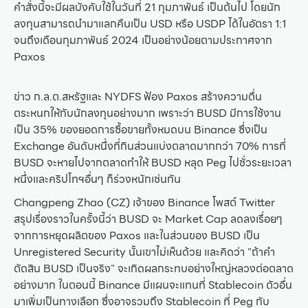
คำสั่งนี้จะมีผลบังคับใช้ในวันที่ 21 กุมภาพันธ์ เป็นต้นไป โดยนัก
ลงทุนสามารถนำมาแลกคืนเป็น USD หรือ USDP ได้ในอัตรา 1:1
จนถึงเดือนกุมภาพันธ์ 2024 เป็นอย่างน้อยตามประกาศจาก
Paxos
ข่าว ก.ล.ต.สหรัฐและ NYDFS ฟ้อง Paxos สร้างความตื่น
ตระหนกให้กับนักลงทุนอย่างมาก เพราะว่า BUSD มีการใช้งาน
เป็น 35% ของยอดการซื้อขายทั้งหมดบน Binance ซึ่งเป็น
Exchange อันดับหนึ่งที่กินส่วนแบ่งตลาดมากกว่า 70% การที่
BUSD จะหายไปจากตลาดทำให้ BUSD หลุด Peg ไปชั่วระยะเวลา
หนึ่งและคริปโทฯอื่นๆ ก็ร่วงหนักเช่นกัน
Changpeng Zhao (CZ) เจ้าของ Binance โพสต์ Twitter
สรุปเรื่องราวในครั้งนี้ว่า BUSD จะ Market Cap ลดลงเรื่อยๆ
จากการหยุดผลิตของ Paxos และในส่วนของ BUSD เป็น
Unregistered Security นั้นเขาไม่เห็นด้วย และคิดว่า "ถ้าคำ
ตัดสิน BUSD เป็นจริง" จะเกิดผลกระทบอย่างใหญ่หลวงต่อตลาด
อย่างมาก ในตอนนี้ Binance มีแผนจะแทนที่ Stablecoin ตัวอื่น
มาเพิ่มเป็นทางเลือก ซึ่งอาจรวมถึง Stablecoin ที่ Peg กับ