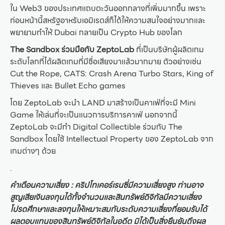
ใน Web3 ของประเทศแถบตะวันออกกลางที่เพิ่มมากขึ้น เพราะ
ก่อนหน้านี้สหรัฐอาหรับเอมิเรตส์ก็ได้ให้ความสนใจอย่างมากและ
พยายามทำให้ Dubai กลายเป็น Crypto Hub ของโลก
The Sandbox ร่วมมือกับ ZeptoLab
ที่เป็นบริษัทผู้ผลิตเกม
ระดับโลกที่ได้ผลิตเกมที่มีชื่อเสียงมาแล้วมากมาย ตัวอย่างเช่น
Cut the Rope, CATS: Crash Arena Turbo Stars, King of
Thieves และ Bullet Echo games
โดย ZeptoLab จะนำ LAND มาสร้างเป็นคาเฟ่ที่จะมี Mini
Game ให้เล่นที่จะเป็นแนวการบริการคาเฟ่ นอกจากนี้
ZeptoLab จะมีทำ Digital Collectible ร่วมกับ The
Sandbox โดยใช้ Intellectual Property ของ ZeptoLab จาก
เกมต่างๆ ด้วย
.
คำเตือนความเสี่ยง : คริปโทเคอร์เรนซี่มีความเสี่ยงสูง ท่านอาจ
สูญเสียเงินลงทุนได้ทั้งจำนวนและสินทรัพย์ดิจิทัลมีความเสี่ยง
โปรดศึกษาและลงทุนให้เหมาะสมกับระดับความเสี่ยงที่ยอมรับได้
ผลตอบแทนของสินทรัพย์ดิจิทัลในอดีต มิได้เป็นสิ่งยืนยันถึงผล