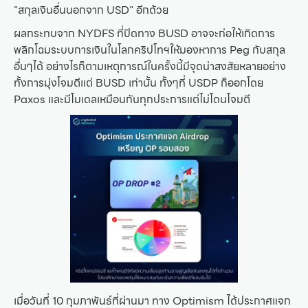
"สกุลเงินอื่นนอกจาก USD" อีกด้วย
ผลกระทบจาก NYDFS ที่ปิดทาง BUSD อาจจะก่อให้เกิดการ
พลิกโฉมระบบการเงินในโลกคริปโทฯให้มองหาการ Peg กับสกุล
อื่นๆได้ อย่างไรก็ตามเหตุการณ์ในครั้งนี้มีจุดน่าสงสัยหลายอย่าง
ทั้งการมุ่งโจมตีแต่ BUSD เท่านั้น ทั้งๆที่ USDP ก็ออกโดย
Paxos และมีโมเดลเหมือนกันทุกประการแต่ไม่โดนโจมตี
เมื่อวันที่ 10 กุมภาพันธ์ที่ผ่านมา ทาง Optimism ได้ประกาศแจก