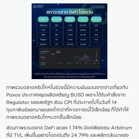
ภาพรวมตลาดคริปโทฯในช่วงนี้มีความผันผวนจากข่าวเกี่ยวกับ
Paxos ประกาศหยุดผลิตเหรียญ BUSD เพราะได้รับคำสั่งจาก
Regulator ของสหรัฐฯ ส่วน CPI ที่ประกาศไปในวันที่ 14
กุมภาพันธ์ออกมาลดลงต่ำกว่าที่คาดการณ์ไว้เล็กน้อย ก็ได้ทำให้
ภาพรวมตลาดคริปโทฯบวกขึ้นเล็กน้อย
ส่วนภาพรวมตลาด DeFi ลดลง 1.74% มีแค่เพียงเชน Arbitrum
ที่มี TVL เพิ่มขึ้นอย่างโดดเด่นถึง 24.79% และพลิกกลับมาแซง