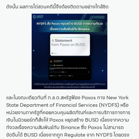
ดังนั้น ผลการไต่สวนคดีนี้จึงต้องติดตามอย่างใกล้ชิด
และในขณะเดียวกันที่ ก.ล.ต.สหรัฐฟ้อง Paxos ทาง New York
State Department of Financial Services (NYDFS) หรือ
หน่วยงานภาครัฐที่คอยควบคุมผลิตภัณฑ์และการบริการทางการ
เงินในนิวยอร์กก็สั่งให้ Paxos หยุดสร้าง BUSD เนื่องจากความ
กังวลเรื่องความสัมพันธ์กับ Binance ซึ่ง Paxos ไม่สามารถ
ขัดขืนได้ BUSD เนื่องจากถูก Regulate จาก NYDFS โดยตรง