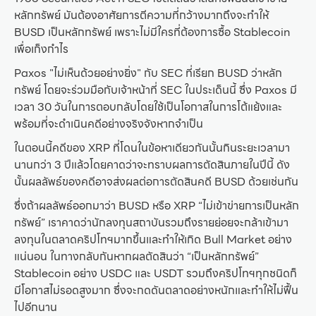
หลักทรัพย์ มันต้องอาศัยการตีความที่กว้างมากถึงจะทำให้
BUSD เป็นหลักทรัพย์ เพราะไม่มีใครที่ต้องการซื้อ Stablecoin
เพื่อเก็งกำไร
Paxos "ไม่เห็นด้วยอย่างยิ่ง" กับ SEC ที่เรียก BUSD ว่าหลัก
ทรัพย์ โดยจะร่วมมือกับเจ้าหน้าที่ SEC ในประเด็นนี้ ซึ่ง Paxos มี
เวลา 30 วันในการตอบกลับโดยใช้เป็นโอกาสในการโต้แย้งและ
พร้อมที่จะดำเนินคดีอย่างจริงจังหากจำเป็น
ในตอนนี้คดีของ XRP ที่โดนในข้อหาเดียวกันนั้นกินระยะเวลามา
นานกว่า 3 ปีแล้วโดยคาดว่าจะทราบผลการตัดสินภายในปีนี้ ดัง
นั้นผลลัพธ์ของคดีอาจส่งผลต่อการตัดสินคดี BUSD ด้วยเช่นกัน
ซึ่งถ้าผลลัพธ์ออกมาว่า BUSD หรือ XRP “ไม่เข้าข่ายการเป็นหลัก
ทรัพย์” เราคาดว่านักลงทุนสถาบันรวมถึงรายย่อยจะกล้าเข้ามา
ลงทุนในตลาดคริปโทฯมากขึ้นและทำให้เกิด Bull Market อย่าง
แน่นอน ในทางกลับกันหากผลตัดสินว่า “เป็นหลักทรัพย์”
Stablecoin อย่าง USDC และ USDT รวมถึงคริปโทฯทุกชนิดก็
มีโอกาสไม่รอดสูงมาก ซึ่งจะกดดันตลาดอย่างหนักและทำให้ไม่ฟื้น
ไปอีกนาน