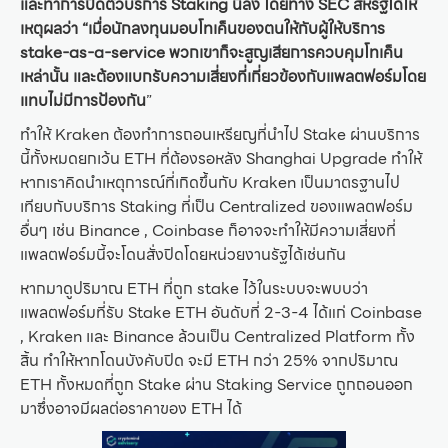
และทำการปิดตัวบริการ Staking นี้ลง โดยทาง SEC สหรัฐได้ให้
เหตุผลว่า “เมื่อนักลงทุนมอบโทเค็นของตนให้กับผู้ให้บริการ
stake-as-a-service พวกเขาก็จะสูญเสียการควบคุมโทเค็น
เหล่านั้น และต้องแบกรับความเสี่ยงที่เกี่ยวข้องกับแพลตฟอร์มโดย
แทบไม่มีการป้องกัน
”
ทำให้ Kraken ต้องทำการถอนเหรียญที่นำไป Stake ผ่านบริการ
นี้ทั้งหมดยกเว้น ETH ที่ต้องรอหลัง Shanghai Upgrade ทำให้
หากเราคิดนำเหตุการณ์ที่เกิดขึ้นกับ Kraken เป็นมาตรฐานไป
เทียบกับบริการ Staking ที่เป็น Centralized ของแพลตฟอร์ม
อื่นๆ เช่น Binance , Coinbase ก็อาจจะทำให้มีความเสี่ยงที่
แพลตฟอร์มนี้จะโดนสั่งปิดโดยหน่วยงานรัฐได้เช่นกัน
หากมาดูปริมาณ ETH ที่ถูก stake ไว้ในระบบจะพบบว่า
แพลตฟอร์มที่รับ Stake ETH อันดับที่ 2-3-4 ได้แก่ Coinbase
, Kraken และ Binance ล้วนเป็น Centralized Platform ทั้ง
สิ้น ทำให้หากโดนบังคับปิด จะมี ETH กว่า 25% จากปริมาณ
ETH ทั้งหมดที่ถูก Stake ผ่าน Staking Service ถูกถอนออก
มาซึ่งอาจมีผลต่อราคาของ ETH ได้