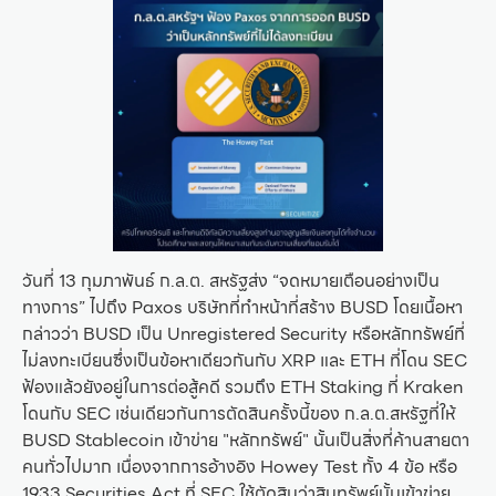
วันที่ 13 กุมภาพันธ์ ก.ล.ต. สหรัฐส่ง “จดหมายเตือนอย่างเป็น
ทางการ” ไปถึง Paxos บริษัทที่ทำหน้าที่สร้าง BUSD โดยเนื้อหา
กล่าวว่า BUSD เป็น Unregistered Security หรือหลักทรัพย์ที่
ไม่ลงทะเบียนซึ่งเป็นข้อหาเดียวกันกับ XRP และ ETH ที่โดน SEC
ฟ้องแล้วยังอยู่ในการต่อสู้คดี รวมถึง ETH Staking ที่ Kraken
โดนกับ SEC เช่นเดียวกันการตัดสินครั้งนี้ของ ก.ล.ต.สหรัฐที่ให้
BUSD Stablecoin เข้าข่าย "หลักทรัพย์" นั้นเป็นสิ่งที่ค้านสายตา
คนทั่วไปมาก เนื่องจากการอ้างอิง Howey Test ทั้ง 4 ข้อ หรือ
1933 Securities Act ที่ SEC ใช้ตัดสินว่าสินทรัพย์นั้นเข้าข่าย