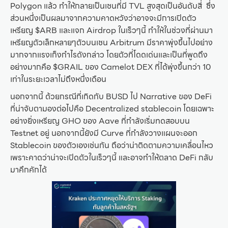
Polygon แล้ว ทำให้กลายเป็นเชนที่มี TVL สูงสุดเป็นอันดับสี่ ซึ่ง
ส่วนหนึ่งเป็นผลมาจากความคาดหวังว่าอาจจะมีการเปิดตัว
เหรียญ $ARB และแจก Airdrop ในเร็วๆนี้ ทำให้ในช่วงที่ผ่านมา
เหรียญตัวเล็กหลายๆตัวบนเชน Arbitrum มีราคาพุ่งขึ้นไปอย่าง
มากจากแรงเก็งกำไรดังกล่าว โดยตัวที่โดดเด่นและเป็นที่พูดถึง
อย่างมากคือ $GRAIL ของ Camelot DEX ที่ได้พุ่งขึ้นกว่า 10
เท่าในระยะเวลาไม่ถึงหนึ่งเดือน
นอกจากนี้ ด้วยกรณีที่เกิดกับ BUSD ไป Narrative ของ DeFi
ที่น่าจับตามองต่อไปคือ Decentralized stablecoin โดยเฉพาะ
อย่างยิ่งเหรียญ GHO ของ Aave ที่กำลังเริ่มทดสอบบน
Testnet อยู่ นอกจากนี้ยังมี Curve ที่กำลังวางแผนจะออก
Stablecoin ของตัวเองเช่นกัน ถือว่าน่าติดตามความเคลื่อนไหว
เพราะคาดว่าน่าจะเปิดตัวในเร็วๆนี้ และอาจทำให้ตลาด DeFi กลับ
มาคึกคักได้