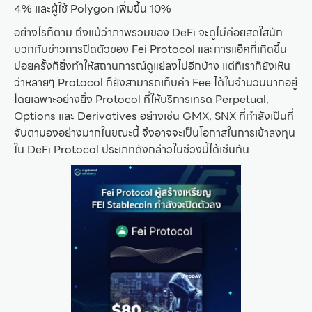
4% และผู้ใช้ Polygon เพิ่มขึ้น 10%
อย่างไรก็ตาม ถึงแม้ว่าภาพรวมของ DeFi จะดูไม่ค่อยสดใสนัก
บวกกับข่าวการปิดตัวของ Fei Protocol และการแฮ็คที่เกิดขึ้น
บ่อยครั้งก็ยิ่งทำให้สถานการณ์ดูแย่ลงไปอีกบ้าง แต่ก็เราก็ยังเห็น
ว่าหลายๆ Protocol ก็ยังสามารถเก็บค่า Fee ได้ในจำนวนมากอยู่
โดยเฉพาะอย่างยิ่ง Protocol ที่ให้บริการเทรด Perpetual,
Options และ Derivatives อย่างเช่น GMX, SNX ที่กำลังเป็นที่
จับตามองอย่างมากในขณะนี้ จึงอาจจะเป็นโอกาสในการเข้าลงทุน
ใน DeFi Protocol ประเภทดังกล่าวในช่วงนี้ได้เช่นกัน