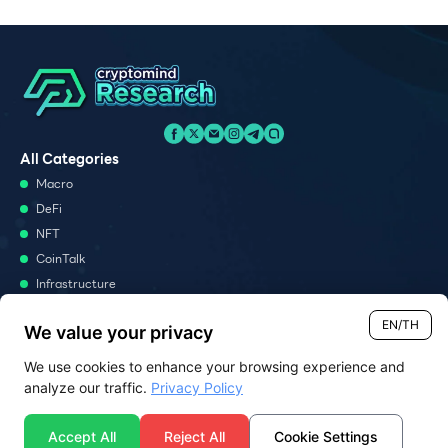
All Categories
Macro
DeFi
NFT
CoinTalk
Infrastructure
Metaverse
EN/TH
We value your privacy
Podcast
We use cookies to enhance your browsing experience and
Monthly Report
analyze our traffic.
Privacy Policy
Report
News Analysis
Accept All
Reject All
Cookie Settings