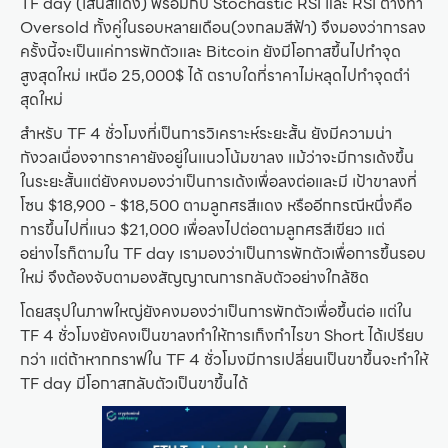
TF day (เส้นสีแดง) พร้อมกับ Stochastic RSI และ RSI ต่างทำ
Oversold ทั้งคู่ในรอบหลายเดือน(วงกลมสีฟ้า) จึงมองว่าการลง
ครั้งนี้จะเป็นแค่การพักตัวและ Bitcoin ยังมีโอกาสขึ้นไปทำจุด
สูงสุดใหม่ เหนือ 25,000$ ได้ ตราบใดที่ราคาไม่หลุดไปทำจุดตำ่
สุดใหม่
สำหรับ TF 4 ชั่วโมงที่เป็นการวิเคราะห์ระยะสั้น ยังมีความน่า
กังวลเนื่องจากราคายังอยู่ในแนวโน้มขาลง แม้ว่าจะมีการเด้งขึ้น
ในระยะสั้นแต่ยังคงมองว่าเป็นการเด้งเพื่อลงต่อและมี เป้าขาลงที่
โซน $18,900 - $18,500 ตามลูกศรสีแดง หรืออีกกรณีหนึ่งคือ
การขึ้นไปที่แนว $21,000 เพื่อลงไปต่อตามลูกศรสีเขียว แต่
อย่างไรก็ตามใน TF day เรามองว่าเป็นการพักตัวเพื่อการขึ้นรอบ
ใหม่ จึงต้องจับตามองสัญญาณการกลับตัวอย่างใกล้ชิด
โดยสรุปในภาพใหญ่ยังคงมองว่าเป็นการพักตัวเพื่อขึ้นต่อ แต่ใน
TF 4 ชั่วโมงยังคงเป็นขาลงทำให้การเก็งกำไรขา Short ได้เปรียบ
กว่า แต่ถ้าหากกราฟใน TF 4 ชั่วโมงมีการเปลี่ยนเป็นขาขึ้นจะทำให้
TF day มีโอกาสกลับตัวเป็นขาขึ้นได้