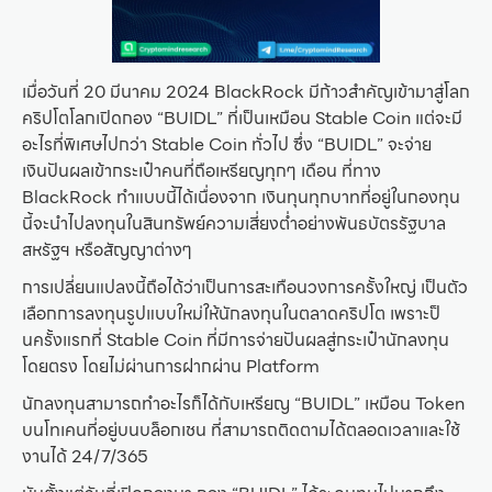
เมื่อวันที่ 20 มีนาคม 2024 BlackRock มีก้าวสำคัญเข้ามาสู่โลก
คริปโตโลกเปิดกอง “BUIDL” ที่เป็นเหมือน Stable Coin แต่จะมี
อะไรที่พิเศษไปกว่า Stable Coin ทั่วไป ซึ่ง “BUIDL” จะจ่าย
เงินปันผลเข้ากระเป๋าคนที่ถือเหรียญทุกๆ เดือน ที่ทาง
BlackRock ทำแบบนี้ได้เนื่องจาก เงินทุนทุกบาทที่อยู่ในกองทุน
นี้จะนำไปลงทุนในสินทรัพย์ความเสี่ยงต่ำอย่างพันธบัตรรัฐบาล
สหรัฐฯ หรือสัญญาต่างๆ
การเปลี่ยนแปลงนี้ถือได้ว่าเป็นการสะเทือนวงการครั้งใหญ่ เป็นตัว
เลือกการลงทุนรูปแบบใหม่ให้นักลงทุนในตลาดคริปโต เพราะป็
นครั้งแรกที่ Stable Coin ที่มีการจ่ายปันผลสู่กระเป๋านักลงทุน
โดยตรง โดยไม่ผ่านการฝากผ่าน Platform
นักลงทุนสามารถทำอะไรก็ได้กับเหรียญ “BUIDL” เหมือน Token
บนโทเคนที่อยู่บนบล็อกเชน ที่สามารถติดตามได้ตลอดเวลาและใช้
งานได้ 24/7/365