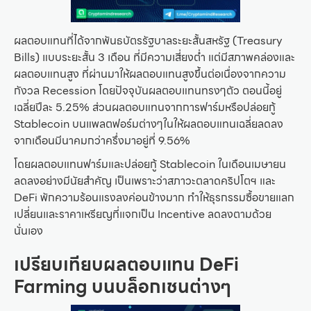
ผลตอบแทนที่ได้จากพันธบัตรรัฐบาลระยะสั้นสหรัฐ (Treasury
Bills) แบบระยะสั้น 3 เดือน ที่มีความเสี่ยงต่ำ แต่มีสภาพคล่องและ
ผลตอบแทนสูง ที่ผ่านมาให้ผลตอบแทนสูงขึ้นต่อเนื่องจากความ
กังวล Recession โดยปัจจุบันผลตอบแทนทรงๆตัว ตอนนี้อยู่
เฉลี่ยปีละ 5.25% ส่วนผลตอบแทนจากการฟาร์มหรือปล่อยกู้
Stablecoin บนแพลตฟอร์มต่างๆในให้ผลตอบแทนเฉลี่ยลดลง
จากเดือนมีนาคมกว่าครึ่งมาอยู่ที่ 9.56%
โดยผลตอบแทนฟาร์มและปล่อยกู้ Stablecoin ในเดือนเมษายน
ลดลงอย่างมีนัยสำคัญ เป็นเพราะว่าสภาวะตลาดคริปโตฯ และ
DeFi พักความร้อนแรงลงค่อนข้างมาก ทำให้ธุรกรรมซื้อขายแลก
เปลี่ยนและราคาเหรียญที่แจกเป็น Incentive ลดลงตามด้วย
นั่นเอง
เปรียบเทียบผลตอบแทน DeFi
Farming บนบล็อกเชนต่างๆ