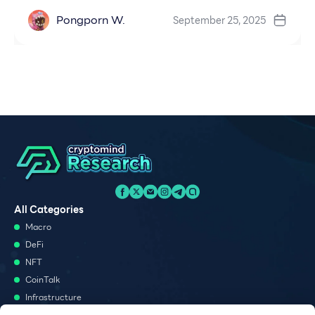
Pongporn W.
September 25, 2025
All Categories
Macro
DeFi
NFT
CoinTalk
Infrastructure