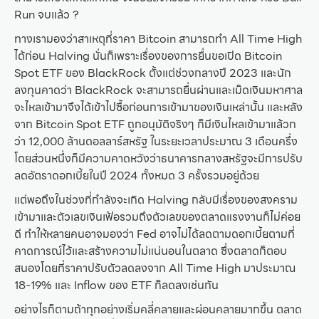
Run จบแล้ว ?
ทางเรามองว่าสาเหตุที่ราคา Bitcoin สามารถทำ All Time High
ได้ก่อน Halving นั่นก็เพราะเรื่องของการยื่นขอเปิด Bitcoin
Spot ETF ของ BlackRock ตั้งแต่ช่วงกลางปี 2023 และนัก
ลงทุนคาดว่า BlackRock จะสามารถยื่นผ่านและเม็ดเงินมหาศาล
จะไหลเข้ามาจึงได้เข้าไปซื้อก่อนการเข้ามาของเงินเหล่านั้น และหลัง
จาก Bitcoin Spot ETF ถูกอนุมัติจริงๆ ก็มีเงินไหลเข้ามาแล้วก
ว่า 12,000 ล้านดอลลาร์สหรัฐ ในระยะเวลาประมาณ 3 เดือนครึ่ง
โดยส่วนหนึ่งก็มีความคาดหวังว่าธนาคารกลางสหรัฐจะมีการปรับ
ลดอัตราดอกเบี้ยในปี 2024 ทั้งหมด 3 ครั้งรวมอยู่ด้วย
แต่พอถึงในช่วงที่กำลังจะเกิด Halving กลับมีเรื่องของสงคราม
เข้ามาและตัวเลขเงินเฟ้อรวมถึงตัวเลขของตลาดแรงงานก็ไม่ค่อย
ดี ทำให้หลายคนอาจมองว่า Fed อาจไม่ได้ลดตามดอกเบี้ยตามที่
คาดการณ์ไว้และสร้างความไม่แน่นอนในตลาด ซึ่งตลาดก็ตอบ
สนองโดยที่ราคาปรับตัวลดลงจาก All Time High มาประมาณ
18-19% และ Inflow ของ ETF ก็ลดลงเช่นกัน
อย่างไรก็ตามถ้าทุกอย่างเริ่มคลี่คลายและผ่อนคลายมากขึ้น ตลาด