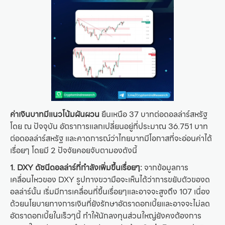
ค่าเงินบาทมีแนวโน้มผันผวน
ยืนเหนือ 37 บาทต่อดอลล่าร์สหรัฐ
โดย ณ ปัจจุบัน อัตราการแลกเปลี่ยนอยู่ที่ประมาณ 36.751 บาท
ต่อดอลล่าร์สหรัฐ และคาดการณ์ว่าไทยบาทมีโอกาสที่จะอ่อนค่าได้
เรื่อยๆ โดยมี 2 ปัจจัยคอยจับตามองดังนี้
1. DXY ดัชนีดอลล่าร์ที่กำลังเพิ่มขึ้นเรื่อยๆ:
จากข้อมูลการ
เคลื่อนไหวของ DXY รูปทางขวามือจะเห็นได้ว่าการขยับตัวของด
อลล่าร์นั้น เริ่มมีการเคลื่อนที่ขึ้นเรื่อยๆและอาจจะสูงถึง 107 เนื่อง
ด้วยนโยบายทางการเงินที่ยังรักษาอัตราดอกเบี้ยและอาจจะไม่ลด
อัตราดอกเบี้ยในเร็วๆนี้ ทำให้นักลงทุนส่วนใหญ่ยังคงต้องการ