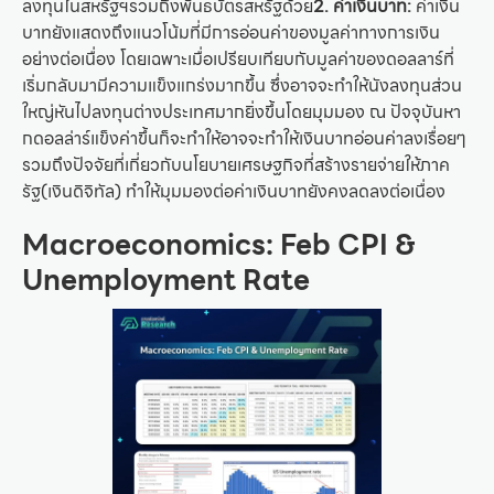
ลงทุนในสหรัฐฯรวมถึงพันธบัตรสหรัฐด้วย
2. ค่าเงินบาท:
ค่าเงิน
บาทยังแสดงถึงแนวโน้มที่มีการอ่อนค่าของมูลค่าทางการเงิน
อย่างต่อเนื่อง โดยเฉพาะเมื่อเปรียบเทียบกับมูลค่าของดอลลาร์ที่
เริ่มกลับมามีความแข็งแกร่งมากขึ้น ซึ่งอาจจะทำให้นังลงทุนส่วน
ใหญ่หันไปลงทุนต่างประเทศมากยิ่งขึ้นโดยมุมมอง ณ ปัจจุบันหา
กดอลล่าร์แข็งค่าขึ้นก็จะทำให้อาจจะทำให้เงินบาทอ่อนค่าลงเรื่อยๆ
รวมถึงปัจจัยที่เกี่ยวกับนโยบายเศรษฐกิจที่สร้างรายจ่ายให้ภาค
รัฐ(เงินดิจิทัล) ทำให้มุมมองต่อค่าเงินบาทยังคงลดลงต่อเนื่อง
Macroeconomics: Feb CPI &
Unemployment Rate