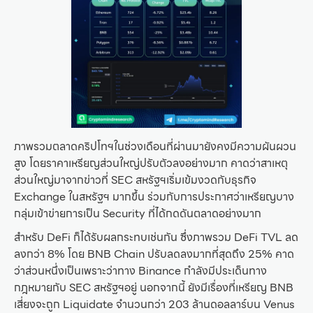
ภาพรวมตลาดคริปโทฯในช่วงเดือนที่ผ่านมายังคงมีความผันผวน
สูง โดยราคาเหรียญส่วนใหญ่ปรับตัวลงอย่างมาก คาดว่าสาเหตุ
ส่วนใหญ่มาจากข่าวที่ SEC สหรัฐฯเริ่มเข้มงวดกับธุรกิจ
Exchange ในสหรัฐฯ มากขึ้น ร่วมกับการประกาศว่าเหรียญบาง
กลุ่มเข้าข่ายการเป็น Security ที่ได้กดดันตลาดอย่างมาก
สำหรับ DeFi ก็ได้รับผลกระทบเช่นกัน ซึ่งภาพรวม DeFi TVL ลด
ลงกว่า 8% โดย BNB Chain ปรับลดลงมากที่สุดถึง 25% คาด
ว่าส่วนหนึ่งเป็นเพราะว่าทาง Binance กำลังมีประเด็นทาง
กฎหมายกับ SEC สหรัฐฯอยู่ นอกจากนี้ ยังมีเรื่องที่เหรียญ BNB
เสี่ยงจะถูก Liquidate จำนวนกว่า 203 ล้านดอลลาร์บน Venus