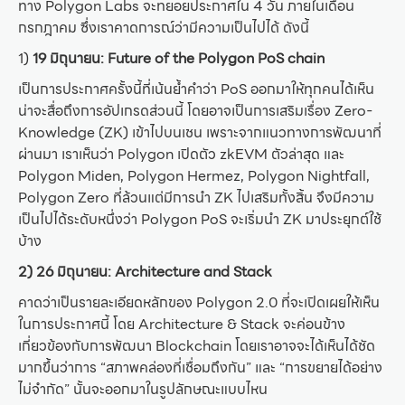
ทาง Polygon Labs จะทยอยประกาศใน 4 วัน ภายในเดือน
กรกฎาคม ซึ่งเราคาดการณ์ว่ามีความเป็นไปได้ ดังนี้
1)
19 มิถุนายน: Future of the Polygon PoS chain
เป็นการประกาศครั้งนี้ที่เน้นย้ำคำว่า PoS ออกมาให้ทุกคนได้เห็น
น่าจะสื่อถึงการอัปเกรดส่วนนี้ โดยอาจเป็นการเสริมเรื่อง Zero-
Knowledge (ZK) เข้าไปบนเชน เพราะจากแนวทางการพัฒนาที่
ผ่านมา เราเห็นว่า Polygon เปิดตัว zkEVM ตัวล่าสุด และ
Polygon Miden, Polygon Hermez, Polygon Nightfall,
Polygon Zero ที่ล้วนแต่มีการนำ ZK ไปเสริมทั้งสิ้น จึงมีความ
เป็นไปได้ระดับหนึ่งว่า Polygon PoS จะเริ่มนำ ZK มาประยุกต์ใช้
บ้าง
2) 26 มิถุนายน: Architecture and Stack
คาดว่าเป็นรายละเอียดหลักของ Polygon 2.0 ที่จะเปิดเผยให้เห็น
ในการประกาศนี้ โดย Architecture & Stack จะค่อนข้าง
เกี่ยวข้องกับการพัฒนา Blockchain โดยเราอาจจะได้เห็นได้ชัด
มากขึ้นว่าการ “สภาพคล่องที่เชื่อมถึงกัน” และ “การขยายได้อย่าง
ไม่จำกัด” นั้นจะออกมาในรูปลักษณะแบบไหน