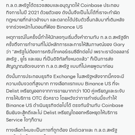
ก.ล.ต.สหรัฐได้ตรวจสอบและอนุญาตให้ Coinbase ประกอบ
กิจการในปี 2021 ด้วยตัวเอง ดังนั้นจึงเป็นไม่ได้ที่เราจะทำผิด
กฎหมายที่กล่าวอ้างมา และตลาดได้ปรับตัวขึ้นกลับมาที่เดิมหลัง
จากร่วงหนักในตอนที่ฟ้อง Binance US
เหตุการณ์ในครั้งนี้ทำให้นักลงทุนเริ่มตั้งคำถามกับ ก.ล.ต.สหรัฐอีก
ครั้งถึงการทำงานที่ไม่มีหลักการและการให้สัมภาษณ์ของ Gary
ว่า “สหรัฐไม่ต้องการคริปโทเคอร์เรนซีอีกต่อไป เพราะเรามีดอลลาร์
สหรัฐ , ยูโร และเยน ที่เป็นดิจิทัลทั้งหมดแล้ว” ก็เป็นการส่ง
สัญญาณชัดเจนจาก ก.ล.ต.สหรัฐ แบบที่ไม่เคยพูดมาก่อน
ดังนั้นการประกอบธุรกิจ Exchange ในสหรัฐหลังจากนี้คงจะมี
ความเข้มงวดที่สูงมาก ทางเลือกแรกแบบ Binance US ที่จะ
Delist เหรียญออกจากการขายมากกว่า 100 คู่เหรียญและระงับ
การให้บริการ OTC ชั่วคราว โดยหวังว่าการทำเช่นนี้จะทำให้
Binance US ดำเนินธุรกิจต่อไปได้ ตรงกันข้ามกับ Coinbase
ยืนยันจะสู้คดีและไม่ Delist เหรียญใดออกหรือหยุดให้บริการ
Service ใดๆก็ตาม
ทางเลือกไหนจะเป็นทางที่ถูกต้อง มีแต่เวลาและ ก.ล.ต.สหรัฐ