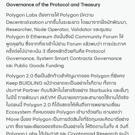
Governance of the Protocol and Treasury
Polygon Labs ต้องการให้ Polygon มีความ
Decentralization มากขึ้นในระยะยาว โดยมาจากฝั่งนักพัฒนา,
Researcher, Node Operator, Validator และชุมชน
Polygon & Ethereum ดังนั้นจึงมี Community Forum ให้
พูดคุยกัน ซึ่งจากที่เราเข้าไปอ่าน Forum แล้วพบว่า การประกาศ
ครั้งต่อไปน่าจะเน้น 3 เรื่องหลักด้วยกันคือ Protocol
Governance, System Smart Contracts Governance
และ Public Goods Funding
Polygon 2.0 ถือเป็นอีกก้าวสำคัญมากของ Polygon ที่ยังคง
Keep BUIDLING แม้ว่าตลาดจะเป็นอย่างไรก็ตาม ทั้งการ
ประกาศ Partner กับบริษัทในโลกจริงอย่าง Starbucks และอื่นๆ
ในปีนี้ การพัฒนา zkEVM เป็นรายแรกๆและสามารถใช้งานได้จริง
ในตอนนี้ Polygon 2.0 ก็ได้แสดงให้เห็นถึงการพยายามเชื่อม
Ecosystem ทั้งหมดของ Polygon เข้ามาด้วยกัน เรามองว่า
Move นี้ของ Polygon เป็นการตัดสินใจที่รัดกุมและคิดมาดีอย่าง
มาก ซึ่งรายละเอียดของจริงจะเป็นอย่างไร ให้ติดตามในทั้ง 4 วันที่
Polygon Labs ได้ประกาศ และ Cryptomind Research จะนำ