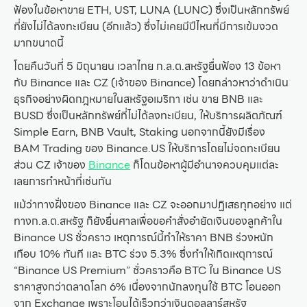
ฟ้องในข้อหาขาย ETH, UST, LUNA (LUNC) ซึ่งเป็นหลักทรัพย์
ที่ยังไม่ได้ลงทะเบียน (อีกแล้ว) ซึ่งไม่เคยมีปีไหนที่มีการเข้มงวด
มากขนาดนี้
โดยคืนวันที่ 5 มิถุนายน เวลาไทย ก.ล.ต.สหรัฐยื่นฟ้อง 13 ข้อหา
กับ Binance และ CZ (เจ้าของ Binance) โดยกล่าวหาว่าดำเนิน
ธุรกิจอย่างผิดกฎหมายในสหรัฐอเมริกา เช่น ขาย BNB และ
BUSD ซึ่งเป็นหลักทรัพย์ที่ไม่ได้ลงทะเบียน, ให้บริการผลิตภัณฑ์
Simple Earn, BNB Vault, Staking นอกจากนี้ยังมีเรื่อง
BAM Trading ของ Binance.US ให้บริการโดยไม่จดทะเบียน
ส่วน CZ เจ้าของ
Binance
ก็โดนข้อหาผู้มีอำนาจควบคุมแต่ละ
เลยการทำหน้าที่เช่นกัน
แม้ว่าทางฝั่งของ Binance และ CZ จะออกมาปฏิเสธทุกอย่าง แต่
ทางก.ล.ต.สหรัฐ ก็ยังยื่นศาลเพื่อขอคำสั่งอำยัดเงินของลูกค้าใน
Binance US ชั่วคราว เหตุการณ์นี้ทำให้ราคา BNB ร่วงหนัก
เกือบ 10% ทันที และ BTC ร่วง 5.3% ซึ่งทำให้เกิดเหตุการณ์
“Binance US Premium” ชั่วคราวคือ BTC ใน Binance US
ราคาสูงกว่าตลาดโลก 6% เนื่องจากนักลงทุนใช้ BTC โอนออก
จาก Exchange เพราะโอนได้เร็วกว่าเงินดอลลาร์สหรัฐ