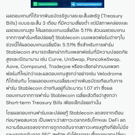
ผลตอบแทนที่ได้จากพันธบัตรรัฐบาลระยะสั้นสหรัฐ (Treasury
Bills) แบบระยะสั้น 3 เดือน ที่มีความเสี่ยงต่ำ แต่มีสภาพคล่องและ
ผลตอบแทนสูง ให้ผลตอบแทนเฉลี่ยปีละ 5.11% ส่วนผลตอบแทน
จากการฟาร์มหรือปล่อยกู้ Stablecoin บนแพลตฟอร์มต่างๆใน
ช่วงนี้ให้ผลตอบแทนเฉลี่ยปีละ 5.51% ซึ่งสำหรับการฟาร์ม
Stablecoin สามารถเลือกฝากกับแพลทฟอร์มที่มีความปลอดภัย
สูงและเปิดมานาน เช่น Curve, UniSwap, PancakeSwap,
Aave, Compound, Traderjoe หรือจะเลือกฝากบนแพลท
ฟอร์มที่ใหม่กว่าและผลตอบแทนสูงกว่าอย่างเช่น Velodrome
ก็ได้เช่นกัน โดยผลตอบแทนเฉลี่ยระหว่างพันธบัตรเทียบกับการ
ฟาร์ม Stablecoin ต่างกันอยู่ที่ประมาณ 1.07 เท่า ซึ่งผล
ตอบแทนจากการฟาร์ม Stablecoin เฉลี่ยแล้วถือว่าสูงกว่า
Short-term Treasury Bills เพียงเล็กน้อยเท่านั้น
โดยผลตอบแทนฟาร์มและปล่อยกู้ Stablecoin ลดลงจากเดือน
ก่อนๆพอสมควร เป็นเพราะว่าสภาวะตลาดคริปโทฯและ DeFi ลด
ความร้อนแรงลงจากการถูกกดดันจากสภาวะเศรษฐกิจที่ยังไม่นิ่ง
และแรงกดดันจาก SEC สหรัฐฯ ทำให้ธุรกรรมซื้อขายแลกเปลี่ยน