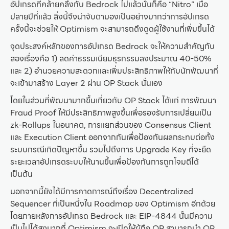
อัปเกรดที่คล้ายคลึงกับ Bedrock ไปแล้วนั่นก็คือ “Nitro” เมื่อ
ปลายปีที่แล้ว สิ่งนี้จึงน่าจับตามองเป็นอย่างมากว่าการอัปเกรด
ครั้งนี้จะช่วยให้ Optimism จะสามารถดึงดูดผู้ใช้งานที่เพิ่มขึ้นได้
จุดประสงค์หลักของการอัปเกรด Bedrock จะให้ความสำคัญกับ
สองเรื่องคือ 1) ลดค่าธรรมเนียมธุรกรรมลงประมาณ 40-50%
และ 2) อำนวยความสะดวกและเพิ่มประสิทธิภาพให้กับนักพัฒนาที่
จะเข้ามาสร้าง Layer 2 ผ่าน OP Stack นั่นเอง
โดยในส่วนที่พัฒนามากขึ้นเกี่ยวกับ OP Stack ได้แก่ การพัฒนา
Fraud Proof ให้มีประสิทธิภาพสูงขึ้นเพื่อรองรับการเปลี่ยนเป็น
zk-Rollups ในอนาคต, การแยกส่วนของ Consensus Client
และ Execution Client ออกจากกันเพื่อป้องกันผลกระทบต่อทั้ง
ระบบกรณีเกิดปัญหาขึ้น รวมไปถึงการ Upgrade Key ที่จะยืด
ระยะเวลาอัปเกรดระบบให้นานขึ้นเพื่อป้องกันการถูกโจมตีได้
เป็นต้น
นอกจากนี้ยังได้มีการคาดการณ์ถึงเรื่อง Decentralized
Sequencer ที่เป็นหนึ่งใน Roadmap ของ Optimism อีกด้วย
โดยภายหลังการอัปเกรด Bedrock และ EIP-4844 นั้นมีความ
เป็นไปได้สูงมากที่ Optimism จะเปิดให้ผู้ถือ OP สามารถนำ OP