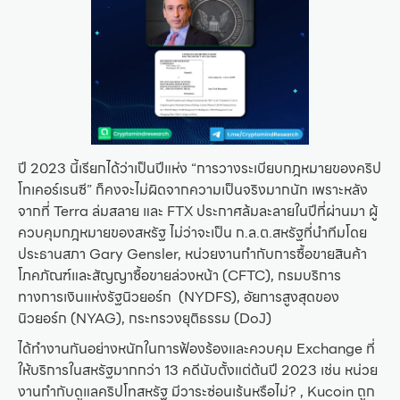
ปี 2023 นี้เรียกได้ว่าเป็นปีแห่ง “การวางระเบียบกฎหมายของคริป
โทเคอร์เรนซี” ก็คงจะไม่ผิดจากความเป็นจริงมากนัก เพราะหลัง
จากที่ Terra ล่มสลาย และ FTX ประกาศล้มละลายในปีที่ผ่านมา ผู้
ควบคุมกฎหมายของสหรัฐ ไม่ว่าจะเป็น ก.ล.ต.สหรัฐที่นำทีมโดย
ประธานสภา Gary Gensler, หน่วยงานกำกับการซื้อขายสินค้า
โภคภัณฑ์และสัญญาซื้อขายล่วงหน้า (CFTC), กรมบริการ
ทางการเงินแห่งรัฐนิวยอร์ก (NYDFS), อัยการสูงสุดของ
นิวยอร์ก (NYAG), กระทรวงยุติธรรม (DoJ)
ได้ทำงานกันอย่างหนักในการฟ้องร้องและควบคุม Exchange ที่
ให้บริการในสหรัฐมากกว่า 13 คดีนับตั้งแต่ต้นปี 2023 เช่น หน่วย
งานกำกับดูแลคริปโทสหรัฐ มีวาระซ่อนเร้นหรือไม่? , Kucoin ถูก