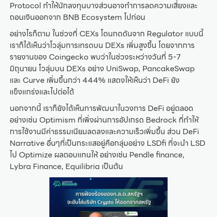
Protocol ทำให้นักลงทุนบางส่วนอาจทำการลดความเสี่ยงและ
ถอนเงินออกจาก BNB Ecosystem ไปก่อน
อย่างไรก็ตาม ในช่วงที่ CEXs โดนกดดันจาก Regulator แบบนี้
เราก็ได้เห็นว่าโวลุ่มการเทรดบน DEXs เพิ่มสูงขึ้น โดยจากการ
รายงานของ Coingecko พบว่าในช่วงระหว่างวันที่ 5-7
มิถุนายน โวลุ่มบน DEXs อย่าง UniSwap, PancakeSwap
และ Curve เพิ่มขึ้นกว่า
444% แสดงให้เห็นว่า DeFi ยัง
แข็งแกร่งและไปต่อได้
นอกจากนี้ เราก็ยังได้เห็นการพัฒนาในวงการ DeFi อยู่ตลอด
อย่างเช่น Optimism ที่เพิ่งผ่านการอัปเกรด Bedrock ที่ทำให้
การใช้งานมีค่าธรรมเนียมลดลงและความเร็วเพิ่มขึ้น ส่วน DeFi
Narrative อื่นๆที่เป็นกระแสอยู่คือกลุ่มอย่าง LSDfi ที่จะนำ LSD
ไป Optimize ผลตอบแทนให้ อย่างเช่น Pendle finance,
Lybra Finance, Equilibria เป็นต้น