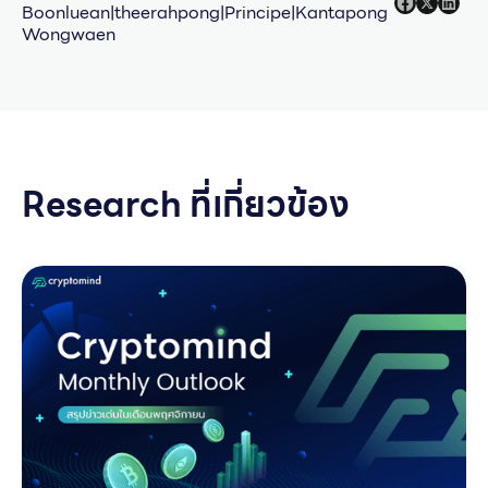
Boonluean|theerahpong|Principe|Kantapong
Wongwaen
Research ที่เกี่ยวข้อง