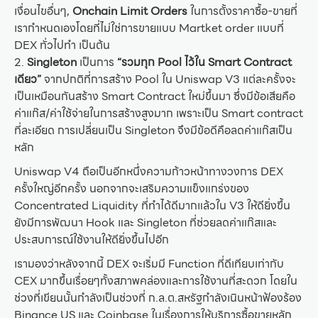
เงื่อนไขอื่นๆ,
Onchain Limit Orders
ในการตั้งราคาซื้อ-ขายที่
เรากำหนดเองโดยที่ไม่ใช่การขายแบบ Martket order แบบที่
DEX ทั่วไปทำ เป็นต้น
2.
Singleton
เป็นการ
“รวมทุก Pool ไว้ใน Smart Contract
เดียว”
จากปกติที่การสร้าง Pool ใน Uniswap V3 แต่ละครั้งจะ
เป็นเหมือนกันสร้าง Smart Contract ใหม่ขึ้นมา ซึ่งมีข้อเสียคือ
ค่าแก๊ส/ค่าใช้จ่ายในการสร้างสูงมาก เพราะเป็น Smart contract
ที่ละเอียด การเปลี่ยนเป็น Singleton จึงมีข้อดีคือลดค่าแก๊สเป็น
หลัก
Uniswap V4 ถือเป็นอีกหนึ่งความก้าวหน้าทางวงการ DEX
ครั้งใหญ่อีกครั้ง นอกจากจะเสริมความแข็งแกร่งของ
Concentrated Liquidity ที่ทำได้ดีมากแล้วใน V3 ให้ดียิ่งขึ้น
ยังมีการพัฒนา Hook และ Singleton ที่ช่วยลดค่าแก๊สและ
ประสบการณ์ใช้งานให้ดียิ่งขึ้นไปอีก
เรามองว่าหลังจากนี้ DEX จะเริ่มมี Function ที่ดีเทียบเท่ากับ
CEX มากขึ้นเรื่อยๆทั้งสภาพคล่องและการใช้งานที่สะดวก โดยใน
ช่วงที่เขียนนั้นกำลังเป็นช่วงที่ ก.ล.ต.สหรัฐกำลังเนินหน้าฟ้องร้อง
Binance US และ Coinbase ในเรื่องการให้บริการซื้อขายหลัก