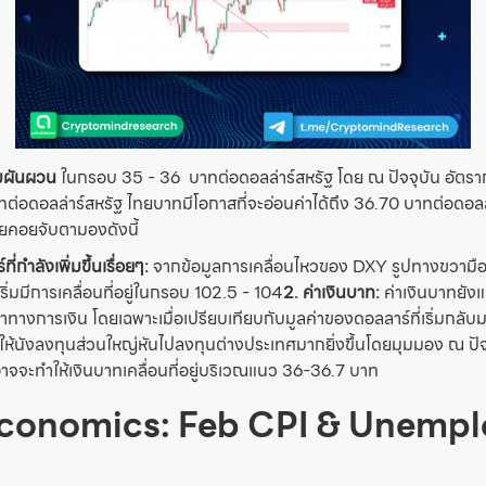
้มผันผวน
ในกรอบ 35 - 36 บาทต่อดอลล่าร์สหรัฐ โดย ณ ปัจจุบัน อัตรากา
อดอลล่าร์สหรัฐ ไทยบาทมีโอกาสที่จะอ่อนค่าได้ถึง 36.70 บาทต่อดอลล่
จจัยคอยจับตามองดังนี้
ี่กำลังเพิ่มขึ้นเรื่อยๆ:
จากข้อมูลการเคลื่อนไหวของ DXY รูปทางขวามือจ
เริ่มมีการเคลื่อนที่อยู่ในกรอบ 102.5 - 104
2. ค่าเงินบาท:
ค่าเงินบาทยังแ
าทางการเงิน โดยเฉพาะเมื่อเปรียบเทียบกับมูลค่าของดอลลาร์ที่เริ่มกลั
ำให้นังลงทุนส่วนใหญ่หันไปลงทุนต่างประเทศมากยิ่งขึ้นโดยมุมมอง ณ ปั
้อาจจะทำให้เงินบาทเคลื่อนที่อยู่บริเวณแนว 36-36.7 บาท
conomics: Feb CPI & Unemp