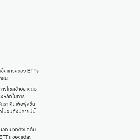
่แข็งแกร่งของ ETFs
ษายน
ารไหลเข้าอย่างต่อ
่ยงหลักในการ
าเงินเฟ้อพุ่งขึ้น
้าไปจนถึงปลายปีนี้
นวณมากตั้งเเต่ต้น
n ETFs ของเเต่ละ