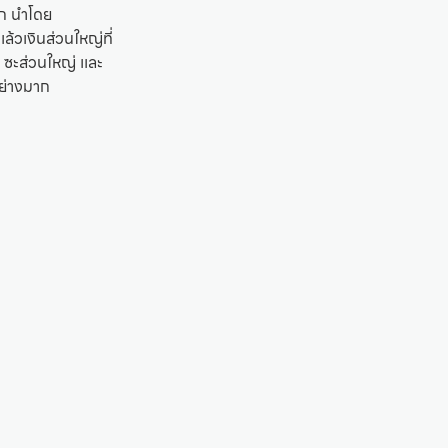
าก นำโดย
้วเงินส่วนใหญ่ที่
ซะส่วนใหญ่ เเละ
อย่างมาก