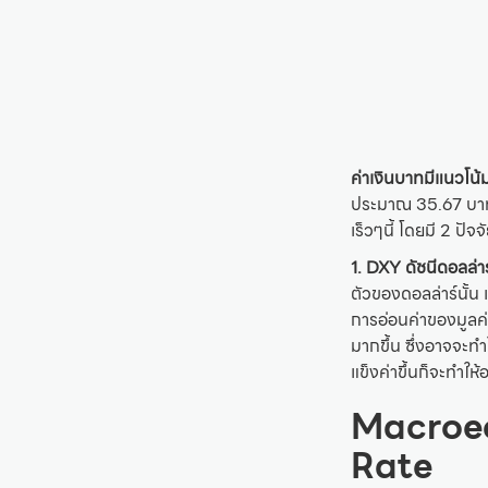
ค่าเงินบาทมีแนวโน
ประมาณ 35.67 บาทต่
เร็วๆนี้ โดยมี 2 ปั
1. DXY ดัชนีดอลล่าร์ท
ตัวของดอลล่าร์นั้น 
การอ่อนค่าของมูลค่
มากขึ้น ซึ่งอาจจะท
แข็งค่าขึ้นก็จะทำให
Macroe
Rate