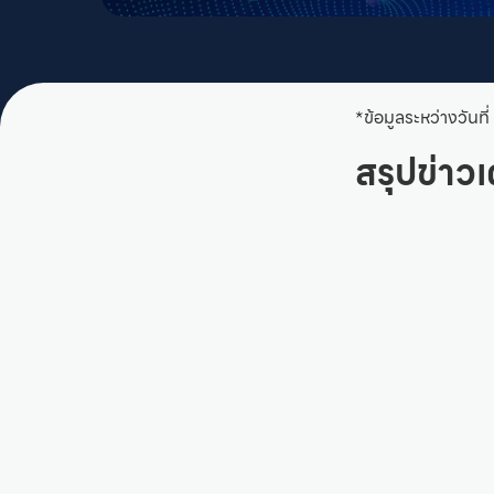
*ข้อมูลระหว่างวันท
สรุปข่าวเ