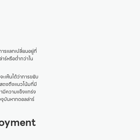
รแลกเปลี่ยนอยู่ที่
าร์หรือต่ำกว่าใน
ะเห็นได้ว่าการขยับ
สดงถึงแนวโน้มที่มี
บมามีความแข็งแกร่ง
จจุบันหากดอลล่าร์
loyment