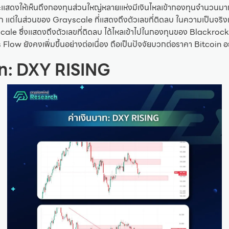
ะเเสดงให้เห็นถึงกองทุนส่วนใหญ่หลายเเห่งมีเงินไหลเข้ากองทุนจำนวนม
 เเต่ในส่วนของ Grayscale ที่เเสดงถึงตัวเลขที่ติดลบ ในความเป็นจริงเเล
le ซึ่งเเสดงถึงตัวเลขที่ติดลบ ได้ไหลเข้าไปในกองทุนของ Blackrock 
ow ยังคงเพิ่มขึ้นอย่างต่อเนื่อง ถือเป็นปัจจัยบวกต่อราคา Bitcoin 
าท: DXY RISING