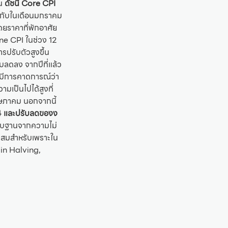
ัน
ดัชนี Core CPI
ยวกับในเดือนมกราคม
โดยราคาที่พักอาศัย
ine CPI ในช่วง 12
รปรับตัวสูงขึ้น
บลดลง จากปีที่แล้ว
าดมีการคาดการณ์ว่า
มเป็นไปได้สูงที่
ฤษภาคม นอกจากนี้
24 และปรับลดของง
ปรับฐานจากความไม่
สะสมสำหรับเพราะใน
oin Halving,