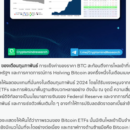
 ของเดือนกุมภาพันธ์
การแข็งค่าของราคา BTC สะท้อนถึงการไหลเข้าที
นสหรัฐฯ และการคาดการณ์การ Halving Bitcoin ลงครึ่งหนึ่งในเดือนเม
ัลให้ผลตอบแทนที่มั่นคงในเดือนกุมภาพันธ์ 2024 โดยได้รับแรงหนุนจากก
ETFs และการพัฒนาพื้นฐานเชิงบวกหลายอย่าง ดังนั้น ณ จุดนี้ ความเสี
ัพย์ดิจิทัลอาจเป็นนโยบายการเงินของ Federal Reserve และจากการที่อัตร
าพันธ์ และการเร่งตัวเพิ่มเติมใด ๆ อาจทำให้การปรับลดอัตราดอกเบี้ยล่าช
เเสดงให้เห็นได้ว่าภาพรวมของ Bitcoin ETFs นั้นมีเงินไหลเข้าเป็นจำ
ะยังมีเเนวโน้มที่จะโตอย่างต่อเนื่อง เเละกราฟทางด้านซ้ายมือคือ Bitcoi