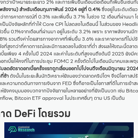
ูงกว่าเป้าหมายระยะยาว 2% และการเพิ่มขึ้นเดือนต่อเดือนก็เพิ่มขึ้นเช่นก
ังงาน) สำหรับเดือนกุมภาพันธ์ 2024 อยู่ที่ 0.4%
ซึ่งอยู่ในระดับเดี
งกว่าการคาดการณ์ที่ 0.3% และเพิ่มขึ้น 3.7% ในช่วง 12 เดือนที่ผ่านมา 
งเป็นปัจจัยหลักที่ทำให้ Core CPI ไม่ลดลงในเดือนนี้ ในส่วนของ Headl
ตัวขึ้น 0.1%จากเดือนที่ผ่านมา อยู่ในระดับ 3.2% เพราะ ราคาพลังงานมีกา
% รวมถึงค่าโดยสารทางอากาศที่เพิ่มขึ้น 3.6% และราคาอาหารที่ไม่ปรั
เฟ้อที่สูงกว่าที่คาดการณ์และมีการลดลงในอัตราที่ต่ำ ส่งผลให้ขณะนี้ตล
้ยเพียง 4 ครั้งในปี 2024 และค่าในระดับที่สูงจนถึงต้นปี 2025 ยังมีควา
อกเบี้ยให้คงที่ในการประชุม FOMC 2 ครั้งถัดไปในเดือนมีนาคมและพ
บลดอัตราดอกเบี้ยครั้งแรกถูกเลื่อนออกไปไปจนถึงเดือนมิถุนายน 20
ที่ช้า
ดังนั้นในระยะสั้นนักวิเคราะห์ยังมองว่าตลาดคริปโตฯ จึงมีโอกาส
 และความกดดันทางการเงินจาก FED ซึ่งก็อาจเป็นโอกาสที่ดีในการเข้า
าะห์ยังคงมุมมองบวกจากปัจจัยภายในหลายอย่างที่ยังเป็นบวก เช่น Bitc
nflow, Bitcoin ETF approval ในประเทศอื่นๆ ตาม US เป็นต้น
าด DeFi โดยรวม