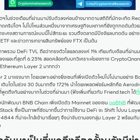
ในช่วงเดือนที่ผ่านมาปรับตัวลงค่อนข้างมากตามสถิติที่มักจะเกิด 
ตลาดคริปโตฯ ไม่ไปไหนส่วนหนึ่งมาจากเศรษฐกิจมหภาคที่ยังถูกกดดันด้วย
่น่าจะคงสถานการณ์แบบนี้ไปสักระยะ รวมถึงตลาดมีปัจจัยลบกดดัน อย่างเช่
ETF และข่าวการเทขายสินทรัพย์ของ FTX เป็นต้น
าพรวม DeFi TVL ถือว่าทรงตัวโลยลดลงแค่ 1% เทียบกับเดือนที่ผ่านม
งเยอะที่สุดที่ 6.25% สอดคล้องกับบทวิเคราะห์ของทาง CryptoQnan
ที่ Ethereum Layer 2 มากกว่า
 2 มาแรงมาก โดยเฉพาะอย่างยิ่งเชนที่เพิ่งเปิดตัวใหม่ไปไม่นานอย่าง 
L เติบโตในช่วง 30 วันมากถึง 172% นำโดยแพลตฟอร์มหลักคือ Aerod
ที่พูดถึงกันอย่างมากในช่วงที่ผ่านมา (ฟังเพิ่มเกี่ยวกับ Friend.tech ได้
ที่
างนักพัฒนา BNB Chain เพิ่งเปิดตัว Mainnet ของเชน
opBNB
ที่พัฒ
tack ซึ่งเป็นภาพที่ชัดมากขึ้นว่าการใช้งาน DeFi จะ Shift ไปบน Laye
-4844 ที่น่าจะใกล้เข้ามาเรื่อยๆ จึงน่าจับตามองกลุ่ม Layer 2 พร้อมก
m