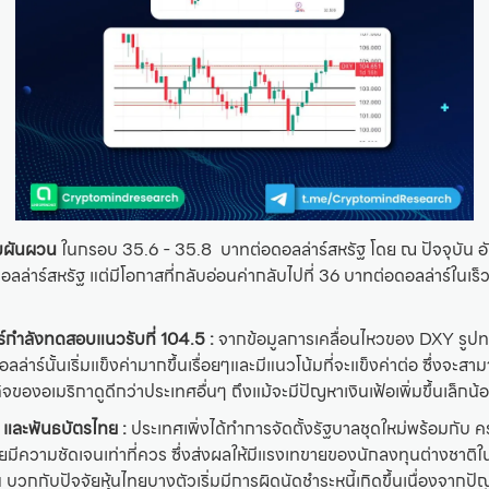
้มผันผวน
ในกรอบ 35.6 - 35.8 บาทต่อดอลล่าร์สหรัฐ โดย ณ ปัจจุบัน อ
ดอลล่าร์สหรัฐ แต่มีโอกาสที่กลับอ่อนค่ากลับไปที่ 36 บาทต่อดอลล่าร์ในเร็วๆ
ร์กำลังทดสอบแนวรับที่ 104.5 :
จากข้อมูลการเคลื่อนไหวของ DXY รูปทา
ล่าร์นั้นเริ่มแข็งค่ามากขึ้นเรื่อยๆและมีแนวโน้มที่จะแข็งค่าต่อ ซึ่งจะสา
ิจของอเมริกาดูดีกว่าประเทศอื่นๆ ถึงแม้จะมีปัญหาเงินเฟ้อเพิ่มขึ้นเล็กน้
ย และพันธบัตรไทย :
ประเทศเพิ่งได้ทำการจัดตั้งรัฐบาลชุดใหม่พร้อมกับ คร
มีความชัดเจนเท่าที่ควร ซึ่งส่งผลให้มีแรงเทขายของนักลงทุนต่างชาติใ
 บวกกับปัจจัยหุ้นไทยบางตัวเริ่มมีการผิดนัดชำระหนี้เกิดขึ้นเนื่องจาก