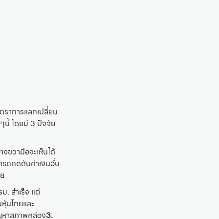
ัตราการแลกเปลี่ยน
นี้ โดยมี 3 ปัจจัย
งขวามือจะเห็นได้
มารถกดดันค่าเงินอื่น
อย
ม. สำเร็จ แต่
นหุ้นไทยและ
ปัญหาสภาพคล่อง
3.