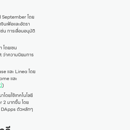
Red September โดย
เงินเฟ้อและอัตรา
น การเลื่อนอนุมัติ
า โดยเชน
t ว่าความนิยมการ
Base และ Linea โดย
rome และ
นี่
)
นาโดยใช้เทคโนโลยี
r 2 มากขึ้น โดย
ับ DApps ตัวหลักๆ