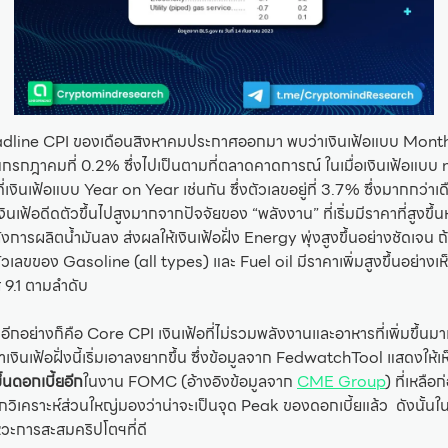
dline CPI ของเดือนสิงหาคมประกาศออกมา พบว่าเงินเฟ้อแบบ Month 
รกฎาคมที่ 0.2% ซึ่งไปเป็นตามที่ตลาดคาดการณ์ ในเมื่อเงินเฟ้อแบบ m
เงินเฟ้อแบบ Year on Year เช่นกัน ซึ่งตัวเลขอยู่ที่ 3.7% ซึ่งมากกว่าเด
เงินเฟ้อดีดตัวขึ้นไปสูงมากจากปัจจัยของ “พลังงาน” ที่เริ่มมีราคาที่สูงขึ้
ังการผลิตน้ำมันลง ส่งผลให้เงินเฟ้อฝั่ง Energy พุ่งสูงขึ้นอย่างชัดเจน
ตัวเลขของ Gasoline (all types) และ Fuel oil มีราคาเพิ่มสูงขึ้นอย่างเห็
่ 9.1 ตามลำดับ
องอีกอย่างก็คือ Core CPI เงินเฟ้อที่ไม่รวมพลังงานและอาหารที่เพิ่มขึ้น
เงินเฟ้อฝั่งนี้เริ่มเอาลงยากขึ้น ซึ่งข้อมูลจาก FedwatchTool แสดงให้เ
ึ้นดอกเบี้ยอีก
ในงาน FOMC (อ้างอิงข้อมูลจาก
CME Group
) ที่เหลือ
กวิเคราะห์ส่วนใหญ่มองว่าน่าจะเป็นจุด Peak ของดอกเบี้ยแล้ว ดังนั้นใน
วะการสะสมคริปโตฯที่ดี