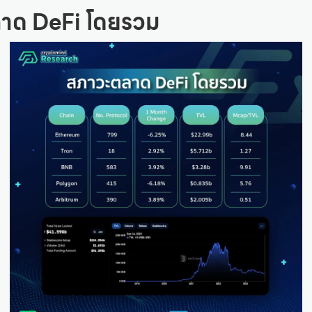
าด DeFi โดยรวม