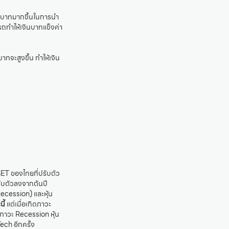
เงินบาทมากขึ้นในการนำ
ารถทำให้เงินบาทแข็งค่า
ทจะสูงขึ้น ทำให้เงิน
SET ของไทยที่ปรับตัว
ับตัวลงจากต้นปี
ecession) และหุ้น
ี้
แต่เมื่อเกิดภาวะ
นภาวะ Recession หุ้น
ech อีกครั้ง