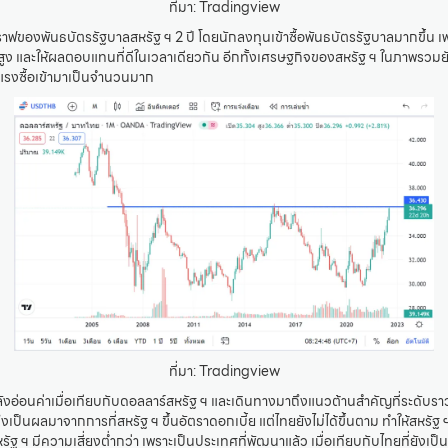
ที่มา: Tradingview
ฟของพันธบัตรรัฐบาลสหรัฐ ฯ 2 ปี โดยนักลงทุนเข้าซื้อพันธบัตรรัฐบาลมากขึ้น เพร
สูง และให้ผลตอบแทนที่ดีในเวลาเดียวกัน อีกทั้งเศรษฐกิจของสหรัฐ ฯ ในภาพรวมยั
มีแรงซื้อเข้ามาเป็นจำนวนมาก
ที่มา: Tradingview
ังอ่อนค่าเมื่อเทียบกับดอลลาร์สหรัฐ ฯ และเดินทางมาถึงแนวต้านสำคัญที่ระดับร
่งเป็นผลมาจากการที่สหรัฐ ฯ ขึ้นอัตราดอกเบี้ย แต่ไทยยังไม่ได้ขึ้นตาม ทำให้สหรัฐ ฯ
สหรัฐ ฯ มีความเสี่ยงต่ำกว่า เพราะเป็นประเทศที่พัฒนาแล้ว เมื่อเทียบกับไทยที่ยังเ