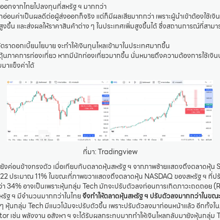
หลออกจากไทยไปลงทุนที่สหรัฐ ฯ มากกว่า
าทอ่อนค่าเป็นผลดีต่อผู้ส่งออกก็จริง แต่ก็มีผลเสียมากกว่า เพราะผู้นำเข้าต้องใช้
นสูงขึ้น และส่งผลให้ราคาสินค้าต่าง ๆ ในประเทศเพิ่มสูงขึ้นได้ ซึ่งสถานการณ์ที่สาม
อัตราดอกเบี้ยนโยบาย จะทำให้เงินทุนไหลเข้ามาในประเทศมากขึ้น
ุ้นภาคการท่องเที่ยว หากมีนักท่องเที่ยวมากขึ้น นั่นหมายถึงความต้องการใช้เงินบา
มาแข็งค่าได้
ที่มา: Tradingview
ยังค่อนข้างทรงตัว เมื่อเทียบกับตลาดหุ้นสหรัฐ ฯ จากภาพซ้ายแสดงถึงตลาดหุ้น 
22 ประมาณ 11% ในขณะที่ภาพขวาแสดงถึงตลาดหุ้น NASDAQ ของสหรัฐ ฯ ที่ปร
่า 34% อาจเป็นเพราะหุ้นกลุ่ม Tech มักจะปรับตัวลงก่อนการเกิดภาวะถดถอย (R
สหรัฐ ฯ มีจำนวนมากกว่าในไทย
จึงทำให้ตลาดหุ้นสหรัฐ ฯ ปรับตัวลงมากกว่าในขณะน
ๆ หุ้นกลุ่ม Tech มีแนวโน้มจะปรับตัวขึ้น เพราะปรับตัวลงมาก่อนหน้าแล้ว อีกทั้งใ
tor เช่น พลังงาน อสังหา ฯ จะได้รับผลกระทบมากทำให้เงินไหลกลับมายังหุ้นกลุ่ม T