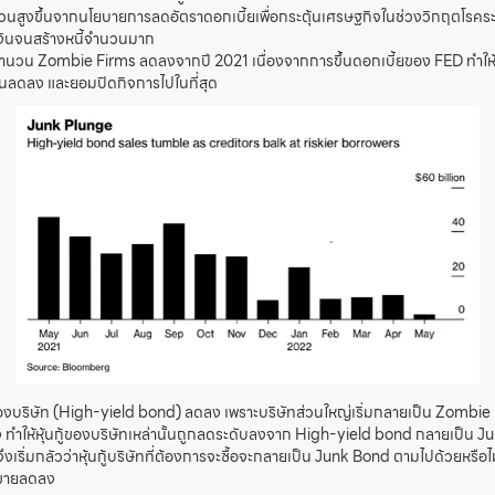
นวนสูงขึ้นจากนโยบายการลดอัตราดอกเบี้ยเพื่อกระตุ้นเศรษฐกิจในช่วงวิกฤตโรคร
ู้เงินจนสร้างหนี้จำนวนมาก
จำนวน Zombie Firms ลดลงจากปี 2021 เนื่องจากการขึ้นดอกเบี้ยของ FED ทำให้บร
งินลดลง และยอมปิดกิจการไปในที่สุด
องบริษัท (High-yield bond) ลดลง เพราะบริษัทส่วนใหญ่เริ่มกลายเป็น Zombie F
ทำให้หุ้นกู้ของบริษัทเหล่านั้นถูกลดระดับลงจาก High-yield bond กลายเป็น Ju
นจึงเริ่มกลัวว่าหุ้นกู้บริษัทที่ต้องการจะซื้อจะกลายเป็น Junk Bond ตามไปด้วยหรือ
ดขายลดลง