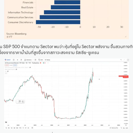
กหุ้น S&P 500 จำแนกตาม Sector พบว่า หุ้นที่อยู่ใน Sector พลังงาน ขึ้นสวนทางก
เนื่องจากราคาน้ำมันที่สูงขึ้นจากสภาวะสงคราม รัสเซีย-ยูเครน