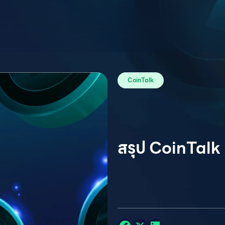
CoinTalk
สรุป CoinTalk 