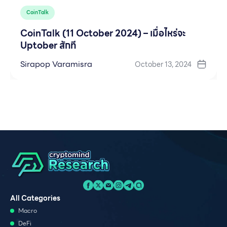
CoinTalk
CoinTalk (11 October 2024) – เมื่อไหร่จะ
Uptober สักที
Sirapop Varamisra
October 13, 2024
All Categories
Macro
DeFi