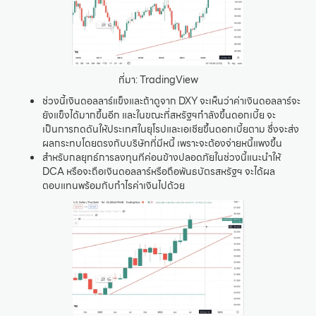
ที่มา: TradingView
ช่วงนี้เงินดอลลาร์แข็งและถ้าดูจาก DXY จะเห็นว่าค่าเงินดอลลาร์จะ
ยังแข็งได้มากขึ้นอีก และในขณะที่สหรัฐฯกำลังขึ้นดอกเบี้ย จะ
เป็นการกดดันให้ประเทศในยุโรปและเอเชียขึ้นดอกเบี้ยตาม ซึ่งจะส่ง
ผลกระทบโดยตรงกับบริษัทที่มีหนี้ เพราะจะต้องจ่ายหนี้แพงขึ้น
สำหรับกลยุทธ์การลงทุนทีค่อนข้างปลอดภัยในช่วงนี้แนะนำให้
DCA หรือจะถือเงินดอลลาร์หรือถือพันธบัตรสหรัฐฯ จะได้ผล
ตอบแทนพร้อมกับกำไรค่าเงินไปด้วย