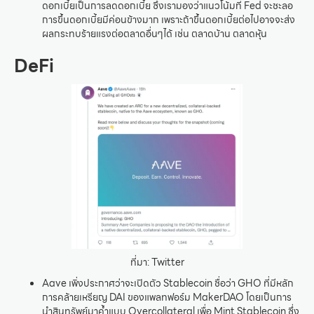
ดอกเบี้ยเป็นการลดดอกเบี้ย ซึ่งเรามองว่าแนวโน้มที่ Fed จะชะลอ
การขึ้นดอกเบี้ยมีค่อนข้างมาก เพราะถ้าขึ้นดอกเบี้ยต่อไปอาจจะส่ง
ผลกระทบร้ายแรงต่อตลาดอื่นๆได้ เช่น ตลาดบ้าน ตลาดหุ้น
DeFi
ที่มา: Twitter
Aave เพิ่งประกาศว่าจะเปิดตัว Stablecoin ชื่อว่า GHO ที่มีหลัก
การคล้ายเหรียญ DAI ของแพลทฟอร์ม MakerDAO โดยเป็นการ
นำสินทรัพย์มาค้ำแบบ Overcollateral เพื่อ Mint Stablecoin ซึ่ง