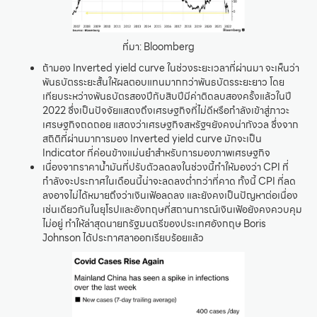
ที่มา: Bloomberg
ถ้ามอง Inverted yield curve ในช่วงระยะเวลาที่ผ่านมา จะเห็นว่า
พันธบัตรระยะสั้นให้ผลตอบแทนมากกว่าพันธบัตรระยะยาว โดย
เทียบระหว่างพันธบัตรสองปีกับสิบปีมีค่าติดลบสองครั้งแล้วในปี
2022 ซึ่งเป็นปัจจัยแสดงถึงเศรษฐกิจที่ไม่ดีหรือกำลังเข้าสู่ภาวะ
เศรษฐกิจถดถอย แสดงว่าเศรษฐกิจสหรัฐฯยังคงน่ากังวล ซึ่งจาก
สถิติที่ผ่านมาการมอง Inverted yield curve มักจะเป็น
Indicator ที่ค่อนข้างแม่นยำสำหรับการมองภาพเศรษฐกิจ
เนื่องจากราคาน้ำมันที่ปรับตัวลดลงในช่วงนี้ทำให้มองว่า CPI ที่
กำลังจะประกาศในเดือนนี้น่าจะลดลงต่ำกว่าที่คาด ทั้งนี้ CPI ที่ลด
ลงอาจไม่ได้หมายถึงว่าเงินเฟ้อลดลง และยังคงเป็นปัญหาต่อเนื่อง
เช่นเดียวกันในยุโรปและอังกฤษที่สถานการณ์เงินเฟ้อยังคงควบคุม
ไม่อยู่ ทำให้ล่าสุดนายกรัฐมนตรีของประเทศอังกฤษ Boris
Johnson ได้ประกาศลาออกเรียบร้อยแล้ว