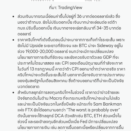
ที่มา: TradingView
ส่วนเงินบาทขณะนี้อ่อนค่าขึ้นไปอยู่ที่ 36 บาทต่อดอลลาร์แล้ว ซึ่ง
มองว่าถ้ากนง. ยังไม่ปรับดอกเบี้ย เงินบาทน่าจะอ่อนต่อ แต่ถ้า
กนง.ปรับขึ้นดอกเบี้ย เงินบาทอาจจะย่อกลับมาที่ 34-35 บาทต่อ
ดอลลาร์
ราคาคริปโทฯที่เด้งขึ้นตอนนี้น่าจะมาจากการเก็งกำไรระยะสั้น เพราะ
ยังไม่มี Upside ระยะยาวที่ชัดเจน และ BTC น่าจะ Sideway อยู่ใน
ช่วง 19,000-20,000 ดอลลาร์ จนกว่าจะมีการเปลี่ยนแปลง
นโยบายทางการเงินที่ชัดเจน และยังควรจับตาตัวเลข GDP ที่จะ
ประกาศในไตรมาสสอง และ CPI ของเดือนมิถุนายนที่กำลังจะกาศ
ในวันที่ 13 กรกฎาคมนี้ คาดว่าถ้า CPI ออกมาต่ำกว่าคาดจริง ราคา
คริปโทฯน่าจะเด้งขึ้นระยะสั้นได้ นอกจากนี้อาจจับตาการประกาศงบ
ของหุ้นสหรัฐฯในเดือนสิงหาคม ซึ่งถ้างบออกมาดีก็น่าจะเป็นปัจจัย
บวกต่อตลาด
สำหรับกลยุทธ์การลงทุนคริปโทฯในช่วงนี้ เราคาดว่าข่าวร้ายและ
ปัจจัยกดดันในด้าน Macro ที่จะกระทบคริปโทฯน่าจะผ่านไปแล้ว
และน่าจะเป็นปัจจัยบวกในครึ่งปีหลัง แม้กระทั่ง Sam Bankman
แห่ง FTX ยังได้ออกมาบอกว่า “The worst is probably over”
ดังนั้นอาจจะใช้กลยุทธ์ DCA ตัวหลักเช่น BTC, ETH ส่วนหนึ่งใน
ช่วงนี้ และรอเข้าลงทุนอีกส่วนหนึ่งเมื่อ Fed มีการเปลี่ยนแปลง
นโยบายทางการเงิน เช่น ลดการขึ้นดอกเบี้ยหรือเปลี่ยนจากการขึ้น