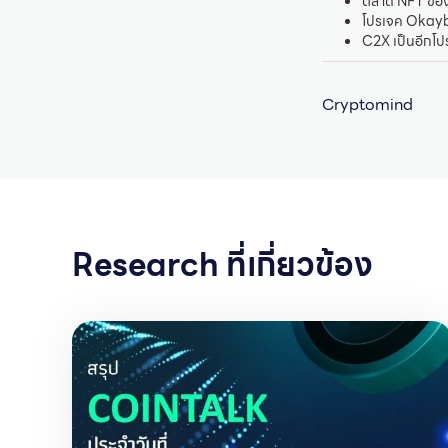
ตลาด NFT ของ 
โปรเจค Okayb
C2X เป็นอีกโป
Cryptomind
Research ที่เกี่ยวข้อง