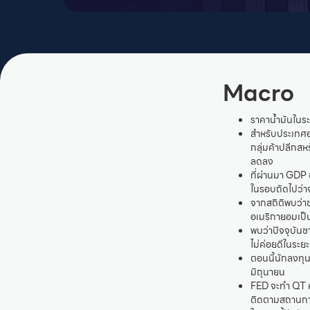
Macro
ราคาน้ำมันในระ
สำหรับประเทศอเ
กลุ่มค้าปลีกสห
ลดลง
ที่ผ่านมา GDP
ในรอบถัดไปว่า
จากสถิติพบว่าช
อเมริกายอมเป็น
พบว่าปัจจุบันช
ไม่ค่อยดีในระย
ตอนนี้นักลงทุน
มิถุนายน
FED จะทำ QT ค
ติดตามสถานการ