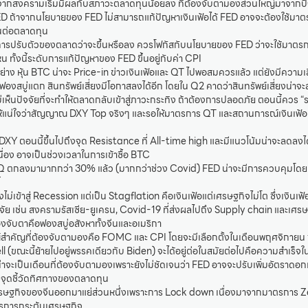
ยจากสงครามเริ่มมีผลกับสภาวะตลาดทุนน้อยลง ที่ต้องจับตามองส่วนใหญ่มาจากปัจ
 ถ้าจากนโยบายของ FED ไม่สามารถแก้ปัญหาเงินเฟ้อได้ FED อาจจะต้องใช้มาต
ันต่อตลาดทุน
ารปรับตัวของตลาดว่าจะขึ้นหรือลง ควรโฟกัสกับนโยบายของ FED ว่าจะใช้มาตรการ
 ทั้งนี้ระดับการแก้ปัญหาของ FED ขึ้นอยู่กับค่า CPI
งอย่าง หุ้น BTC น่าจะ Price-in ข่าวเงินเฟ้อและ QT ไปพอสมควรแล้ว แต่ยังมีความเ
ถ้าฟองสบู่แตก สินทรัพย์เสี่ยงมีโอกาสลงได้อีก โดยใน Q2 คาดว่าสินทรัพย์เสี่ยงน่าจะ
่เห็นปัจจัยที่จะทำให้ตลาดกลับเข้าสู่ภาวะกระทิง ถ้าต้องการปลอดภัย ตอนนี้ควร “ร
ห้แน่ใจว่าสัญญาณ DXY Top จริงๆ และรอให้มาตรการ QT และสถานการณ์เงินเฟ้อนิ่
Y ตอนนี้ขึ้นไปถึงจุด Resistance ที่ All-time high และมีแนวโน้มน่าจะลดลงได
่อง อาจเป็นช่วงเวลาในการเข้าซื้อ BTC
ตกลงมามากกว่า 30% แล้ว (มากกว่าช่วง Covid) FED น่าจะมีการควบคุมโดย
้
งไม่เข้าสู่ Recession แต่เป็น Stagflation คือเงินเฟ้อแต่เศรษฐกิจไม่โต ซึ่งเงินเ
ย เช่น สงครามรัสเซีย-ยูเครน, Covid-19 ที่ส่งผลไปถึง Supply chain และเศรษฐก
ต้องจับตาคือฟองสบู่อสังหาทั้งจีนและอเมริกา
ณ์สำคัญที่ต้องจับตามองคือ FOMC และ CPI โดยจะมีเลือกตั้งในเดือนพฤศจิกายน ซึ่
ll (ขณะนี้ย้ายไปอยู่พรรคเดียวกับ Biden) จะได้อยู่ต่อในสมัยต่อไปคือความสำเร็จ
าจะเป็นเดือนที่ต้องจับตามองเพราะยังไม่ชัดเจนว่า FED อาจจะปรับเพิ่มอัตราดอกเ
ป็นจุดชี้วัดทิศทางของตลาดทุน
เศรษฐกิจของจีนออกมาแย่ส่วนหนึ่งเพราะการ Lock down เนื่องมาจากมาตรการ Zer
ตรการกระตุ้นเศรษฐกิจ