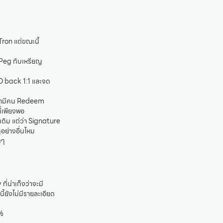
ron แต่ขณะนี้
 Peg กับเหรียญ
SD back 1:1 และจด
นมามีคน Redeem
่เพียงพอ
ดิม แต่ว่า Signature
ๆอย่างอื่นไหม
นๆ
น่าเก็งว่าจะมี
ยังไม่มีรายละเอียด
0%