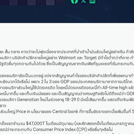
ยะ สั้น กลาง คาดว่าจะไม่พุ่งเนื่องจากประเทศที่นำเข้าน้ำมันส่วนใหญ่อย่างจีน กำ
มริกา บริษัทค้าปลีกรายใหญ่อย่าง Walmart และ Target มีกำไรต่ำกว่าที่คาด ทำให้
รัฐตัวอื่นๆตกตามกันไปด้วย ซึ่งเป็นสัญญาณจากเงินเฟ้อที่รุนแแรงที่เริ่มกระทบกับ
 ของอเมริกายังเป็นบวกอยู่ แต่จากสัญญาณกำไรของบริษัทค้าปลีกที่เพิ่งออกมาท
จะยังบวกได้หรือไม่ เพราะ 2 ใน 3 ของ GDP ของประเทศอเมริกามาจากการบริโภค
าวอเมริกาส่วนใหญ่ใช้บัตรเครดิต โดยหนี้บัตรเครดิตขณะนี้ทำ All-time high แล
หนี้มากขึ้น และเก็บเงินน้อยลง และเป็นสัญญาณว่าเศรษฐกิจยังไม่ดีถึงแม้ว่า G
าวอเมริกา Generation ใหม่ในช่วงอายุ 18-29 ปี มีหนี้เสียมากขึ้น แสดงถึงเงินเฟ้
ะยาว
ส่วนใหญ่ Price in นโยบายของ Central bank ที่การขึ้นอัตราดอกเบี้ยเพิ่มขึ้นที่
รั้งแรกจำนวน $47,000T ในเดือนมิถุนายน (และอีกสองครั้งในเดือนนกรกฎาคม
ณ์ว่าจะกระทบกับ Consumer Price Index (CPI) หรืออื่นๆหรือไม่