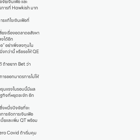
จัยเงินเฟ้อ และ
รการที่ Hawkish มาก
แก้ไขเงินเฟ้อที่
สี่ยงเรื่องอตลาดอสังหา
ลงได้อีก
อ” อย่าเพิ่งลงทุนใน
งกว่านี้ หรือรอให้ QE
้ ถ้าอยาก Bet ว่า
การออกมาตรการไม่ให้
ฟ้อรุนแรงในรอบนี้มีผล
ิจที่หยุดชะงัก อีก
งหนึ่งปัจจัยที่จะ
ในการจัดการเงินเฟ้อ
บี้ยและเพิ่ม QT พร้อม
o Covid ถ้าเริ่มคุม