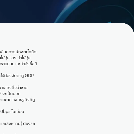
ลังล็อคดาวน์เพราะโควิด
หุ้นร่วง ทำให้หุ้น
รายย่อยและกำลังซื้อที่
ำให้ต้องจับตาดู GDP
้ว แสดงถึงว่าชาว
DP จะเป็นบวก
อและสภาพเศรฐกิจที่ดู
 50bps ในเดือน
และสิงหาคม) ต้องรอ