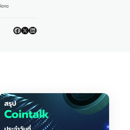
ป
olana