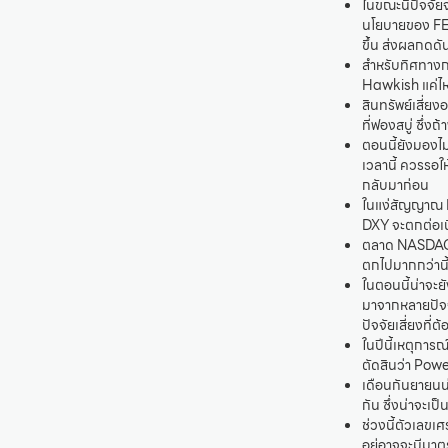
ในขณะนี้ปัจจั
นโยบายของ FED
ขึ้น ส่งผลกดด
สำหรับทิศทางก
Hawkish แค่ไหน
สินทรัพย์เสี่ย
ที่ฟองสบู่ ซึ่ง
ตอนนี้ยังมองไม
เวลานี้ ควรรอใ
กลับมาก่อน
ในแง่สัญญาณ DX
DXY จะตกต่อเนื
ตลาด NASDAQ 
ตกไปมากกว่านี
ในตอนนี้น่าจะยั
มาจากหลายปัจจั
ปัจจัยเสี่ยงที่
ในปีนี้เหตุการ
ตัดสินว่า Powe
เดือนกันยายนน่
กัน ซึ่งน่าจะเ
ช่วงนี้ตัวเลข
อยู่อาจจะมีมา