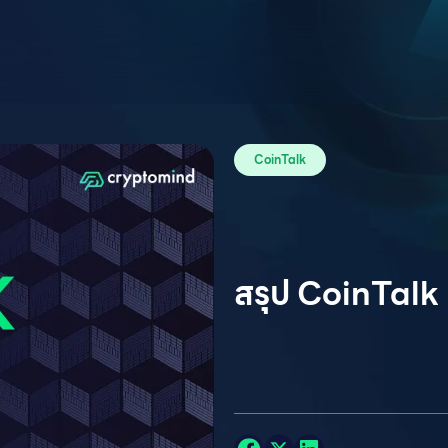
CoinTalk
สรุป CoinTalk 