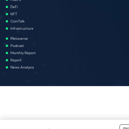
DeFi
NFT
CoinTalk
Infrastructure
Metaverse
Podcast
Monthly Report
Report
News Analysis
EN