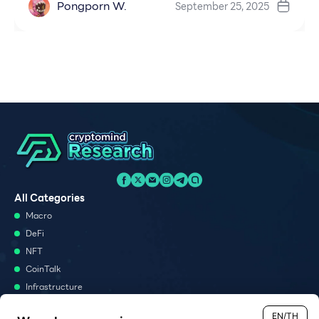
Pongporn W.
September 25, 2025
All Categories
Macro
DeFi
NFT
CoinTalk
Infrastructure
Metaverse
EN/TH