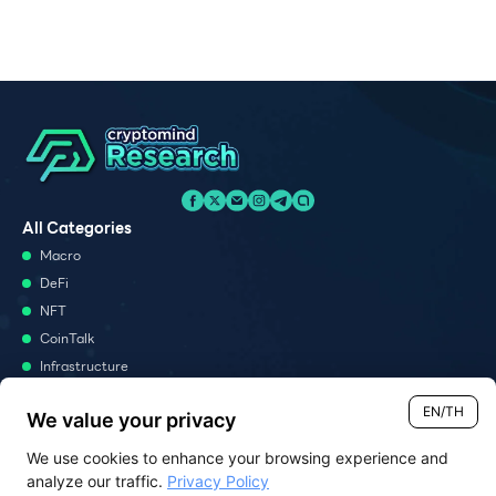
All Categories
Macro
DeFi
NFT
CoinTalk
Infrastructure
Metaverse
EN/TH
We value your privacy
Podcast
We use cookies to enhance your browsing experience and
Monthly Report
analyze our traffic.
Privacy Policy
Report