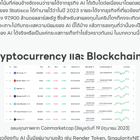
น้มที่ค่อนข้างชัดเจนว่ารายได้จากธุรกิจ AI ได้เติบโตต่อเนื่องมาโดยตล
 Statisca ได้ทำนายไว้ว่าในปี 2023 รายจะได้จากธุรกิจที่เกี่ยวข้องก
ง 97,900 ล้านดอลลาร์สหรัฐ ซึ่งสำหรับสายลงทุนในคริปโตฯก็คงจะเกิดค
ะเกาะไปกับกระแสความนิยมของ AI นี้ได้บ้าง แล้วการลงทุนที่ว่านั้นจะเป็
อง AI ได้จริงหรือเป็นแค่กระแสการเก็งกำไรชั่วคราวกันแน่ ในบทความน
Cryptocurrency และ Blockchai
ขอบคุณภาพจาก Coinmarketcap (ข้อมูลวันที่ 19 มิถุนายน 2023)
ี่ยวข้องกับ AI นั้นมีอยู่มานานแล้ว เช่น Render Token, SingularityN