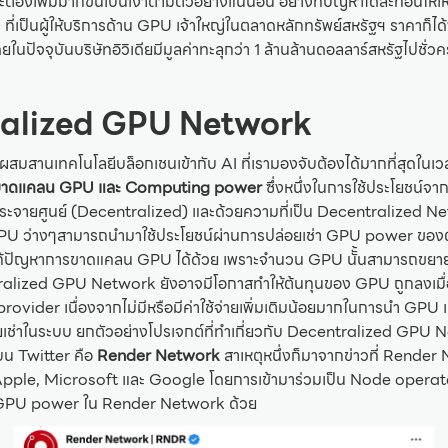
องเพิ่มมากขึ้นเป็นเงาตามตัวอย่างแน่นอน อย่างที่ปัญหาได้สะท้อนให้เห
ี่เป็นผู้ให้บริการด้าน GPU เจ้าใหญ่ในตลาดหลักทรัพย์สหรัฐฯ ราคาก็ได้
ดยในปัจจุบันบริษัทอิวิเดียมีมูลค่าทะลุกว่า 1 ล้านล้านดอลลาร์สหรัฐไปชั่
alized GPU Network
ารผสมสานเทคโนโลยีบล็อกเชนเข้ากับ AI ที่เรามองจับต้องได้มากที่สุดในเวล
ขาดแคลน GPU และ Computing power
ซึ่งหนึ่งในการใช้ประโยชน์จา
มกระจายศูนย์ (Decentralized) และด้วยความที่เป็น Decentralized N
 GPU ว่างๆสามารถนำมาใช้ประโยชน์ผ่านการปล่อยเช่า GPU power ของตั
วยแก้ปัญหาการขาดแคลน GPU ได้ด้วย เพราะจำนวน GPU นัั้นสามารถขยาย
alized GPU Network ยังอาจมีโอกาสทำให้ต้นทุนของ GPU ถูกลงเมื่อ
ovider เนื่องจากไม่มีหรือมีค่าใช้จ่ายเพิ่มเติมน้อยมากในการนำ GPU เดิม
ยเช่าในระบบ ยกตัวอย่างโปรเจกต์ที่ทำเกี่ยวกับ Decentralized GPU N
บน Twitter คือ
Render Network
สาเหตุหนึ่งก็มาจากข่าวที่ Render 
Apple, Microsoft และ Google โดยการเข้ามาร่วมเป็น Node operator 
PU power ใน Render Network ด้วย