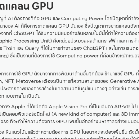
าดแคลน GPU
ำคัญที่ AI ต้องการก็คือ GPU และ Computing Power โดยปัญหาที่กำลังเจ
นาของ AI ก็คือการขาดแคลน GPU นั่นเอง ซึ่งปัญหาการขาดแคลนดังกล
ังจากที่ ChatGPT ได้รับความนิยมอย่างล้นหลามในปีนี้ที่ทำให้ความต้องก
phic Processing Unit) คือหน่วยประมวลผลด้านกราฟฟิกและการคำนว
การ Train และ Query ที่ใช้ในการทำงานของ ChatGPT และในการเรนด
) ซึ่งเป็นงานที่ต้องการใช้ Computing power ที่ค่อนข้างหนักหน่วง 
ารการใช้ GPU ยังมาจากการพัฒนาด้านอื่นๆที่ต้องเข้ามาแชร์ GPU ที่ม
 NFT, Metaverse หรือจะเป็นการที่ความสามารถของ Generative AI
มประสิทธิภาพของการสร้างโมเดลสามมิติในรูปแบบต่างๆ อย่างเช่น การส
อกแบบภายใน เป็นต้น
ทาง Apple ที่ได้เปิดตัว Apple Vision Pro ที่เป็นแว่นตา AR-VR ไป แล
เป็นคอมพิวเตอร์ชนิดใหม่ (A new kind of computer) และ 3D Imme
้จริง ก็จะทำให้ความต้องการ GPU เพิ่มขึ้นอีกอย่างมหาศาลอย่างแน่นอ
องเห็นแนวโน้มแล้วว่าความต้องการ GPU ในอนาคตจะต้องเพิ่มขึ้น ดังน