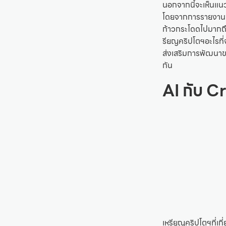
นอกจากนี้จะเห็นแนวโ
โดยจากการรายงานของ
ก้าวกระโดดไปมากถึ
รียญคริปโตฯอะไรที่จ
ส่งเสริมการพัฒนาข
กัน
AI กับ 
เหรียญคริปโตฯที่เก