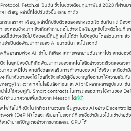
tocol, Fetch.ai เป็นต้น ซึ่งในช่วงเดือนกุมภาพันธ์ 2023 ที่ผ่านมาที่
เหรียญเหล่านี้ก็ได้ปรับตัวขึ้นหลายเท่าตัว
ระแสราคาเหรียญเหล่านี้ก็ปรับตัวลดลงอย่างรวดเร็วเช่นกัน แต่เนื่อง
้นมาแรงค่อนข้างมาก จึงเกิดคำถามต่อไปว่าจะมีเหรียญคริปโตฯตัวไหนที่เร
์นี้ได้บ้างหรือไม่ ซึ่งตอนนี้ก็ปฏิเสธไม่ได้ว่า ในปัจจุบัน โดยส่วนมากแล
่มีความจำเป็นต่อพัฒนาการของ AI ขนาดนั้น และโปรเจกต์
ฯที่พยายามพ่วง AI เข้าไป ก็เพียงแค่การพยายามดันราคาโปรเจกต์ของตั
หนึ่ง ในยุคปัจจุบันที่เกิดพัฒนาการของเทคโนโลยีอย่างรวดเร็วตลอดเวลา
่ในอนาคต จะมีโปรเจกต์ที่ช่วยส่งเสริมการทำงานของ AI ได้จริง และถือว่
e ที่น่าจับตามองได้ โดยที่จริงแล้วมีผู้เชี่ยวชาญที่ออกมาให้ความเห็นก
Synergy) ระหว่างเทคโนโลยีบล็อกเชนและ AI ว่ามีหลากหลายรูปแบบ เช่น
นำไปใช้ควบคู่กับ Smart contracts ในการต่อยอดการใช้งานของ De
ด้ (อ่านบทความเพิ่มเติมจาก Messari ได้
ที่นี่
)
จะโฟกัสไปที่หนึ่งใน Infrastructure พื้นฐานของ AI อย่าง Decentral
work (DePIN) โดยจะหยิบยกโปรเจกต์ที่เราเชื่อว่ามีแนวโน้มเข้าข่ายดั
กต์ที่จะเข้ามาแก้ปัญหาอย่างการขาดแคลน GPU ได้