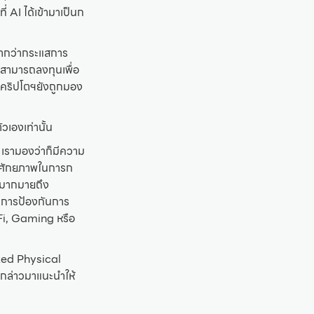
 AI ได้เข้ามาเป็นก
จากว่ากระแสการ
าสามารถลงทุนเพื่อ
้ว คริปโตฯยังถูกมอง
วเองเท่านั้น
 เรามองว่าก็มีความ
ามีศักยภาพในการก
ันมากมายถึง
 การป้องกันการ
Fi, Gaming หรือ
ized Physical
งกล่าวมาแนะนำให้