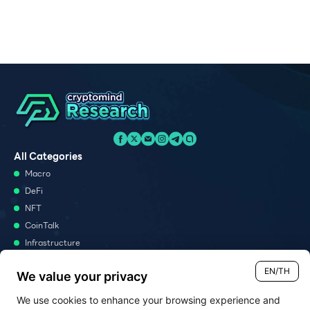
All Categories
Macro
DeFi
NFT
CoinTalk
Infrastructure
Metaverse
EN/TH
We value your privacy
Podcast
We use cookies to enhance your browsing experience and
Monthly Report