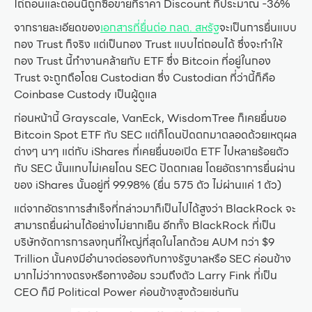
ไถ่ถอนและตอนนี้ถูกซื้อขายที่ราคา Discount ที่ประมาณ -36%
จากรายละเอียดของ
เอกสารที่ยื่นต่อ กลต. สหรัฐ
จะเป็นการยื่นแบบ
กอง Trust ก็จริง แต่เป็นกอง Trust แบบไถ่ถอนได้ ซึ่งจะทำให้
กอง Trust นี้ทำงานคล้ายกับ ETF ซึ่ง Bitcoin ที่อยู่ในกอง
Trust จะถูกถือโดย Custodian ซึ่ง Custodian ที่ว่านี้ก็คือ
Coinbase Custody เป็นผู้ดูแล
ก่อนหน้านี้ Grayscale, VanEck, WisdomTree ก็เคยยื่นขอ
Bitcoin Spot ETF กับ SEC แต่ก็โดนปัดตกมาตลอดด้วยเหตุผล
ต่างๆ นาๆ แต่กับ iShares ที่เคยยื่นขอเปิด ETF ไปหลายร้อยตัว
กับ SEC นั้นแทบไม่เคยโดน SEC ปัดตกเลย โดยอัตราการยื่นผ่าน
ของ iShares นั้นอยู่ที่ 99.98% (ยื่น 575 ตัว ไม่ผ่านแค่ 1 ตัว)
แต่จากอัตราการสำเร็จที่กล่าวมาก็เป็นไปได้สูงว่า BlackRock จะ
สามารถยื่นผ่านได้อย่างไม่ยากเย็น อีกทั้ง BlackRock ที่เป็น
บริษัทจัดการการลงทุนที่ใหญ่ที่สุดในโลกด้วย AUM กว่า $9
Trillion นั้นคงมีอำนาจต่อรองกับทางรัฐบาลหรือ SEC ค่อนข้าง
มากไม่ว่าทางตรงหรือทางอ้อม รวมถึงตัว Larry Fink ที่เป็น
CEO ก็มี Political Power ค่อนข้างสูงด้วยเช่นกัน