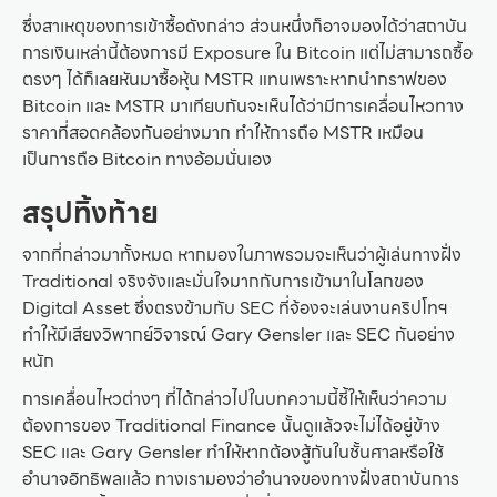
ซึ่งสาเหตุของการเข้าซื้อดังกล่าว ส่วนหนึ่งก็อาจมองได้ว่าสถาบัน
การเงินเหล่านี้ต้องการมี Exposure ใน Bitcoin แต่ไม่สามารถซื้อ
ตรงๆ ได้ก็เลยหันมาซื้อหุ้น MSTR แทนเพราะหากนำกราฟของ
Bitcoin และ MSTR มาเทียบกันจะเห็นได้ว่ามีการเคลื่อนไหวทาง
ราคาที่สอดคล้องกันอย่างมาก ทำให้การถือ MSTR เหมือน
เป็นการถือ Bitcoin ทางอ้อมนั่นเอง
สรุปทิ้งท้าย
จากที่กล่าวมาทั้งหมด หากมองในภาพรวมจะเห็นว่าผู้เล่นทางฝั่ง
Traditional จริงจังและมั่นใจมากกับการเข้ามาในโลกของ
Digital Asset ซึ่งตรงข้ามกับ SEC ที่จ้องจะเล่นงานคริปโทฯ
ทำให้มีเสียงวิพากย์วิจารณ์ Gary Gensler และ SEC กันอย่าง
หนัก
การเคลื่อนไหวต่างๆ ที่ได้กล่าวไปในบทความนี้ชี้ให้เห็นว่าความ
ต้องการของ Traditional Finance นั้นดูแล้วจะไม่ได้อยู่ข้าง
SEC และ Gary Gensler ทำให้หากต้องสู้กันในชั้นศาลหรือใช้
อำนาจอิทธิพลแล้ว ทางเรามองว่าอำนาจของทางฝั่งสถาบันการ