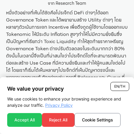
จาก Research Team
หนึ่งตัวอย่างที่เห็นได้ชัดคือโปรเจ็กต์ DeFi ต่างๆได้ออก
Governance Token และได้พยายามสร้าง Utility ต่างๆ โดย
หลายๆตัวเน้นการแจก Incentive เพื่อดึงดูดผู้ใช้งานโดยออกแบบ
Tokenomic ให้มีระดับ Inflation สูงๆทำให้ไม่มีความยั่งยืนซึ่ง
เป็นปัญหาที่เรียกว่า Toxic Liquidity ทำให้สุดท้ายราคาเหรียญ
Governance Token ต่างปรับตัวลดลงในระดับมากกว่า 80%
ดังนั้นในเวลานี้จึงเป็นที่น่าสนใจว่าโปรเจ็กต์ใดที่จะสามารถพัฒนา
ต่อและสร้าง Use Case ที่มีความยั่งยืนและทำให้ผู้คนสนใจต่อไป
ได้ โดยเราก็เริ่มได้เห็นหลายๆโปรเจ็กต์ที่เห็นปัญหาตรงนี้และ
พยายามออกมาแก้ ตัวอย่างเช่น การที่ Balancer และ Curve ที่
พยายามออกแบบ Tokenomics เพื่อสร้างแรงจูงใจในการถือ
EN/TH
We value your privacy
เหรียญมากขึ้น Governance Token ผ่าน ve-Tokenomics
ถือเป็นตัวอย่างของทิศทางที่น่าจับตามอง
We use cookies to enhance your browsing experience and
analyze our traffic.
Privacy Policy
นอกจากนี้ อีกปัญหาที่เรามักพบเจอในฐานะผู้ใช้งานแพลทฟอร์ม
คือปัญหาเรื่องการ Scale และค่า Transaction Fee โดยเฉพาะ
Accept All
Reject All
Cookie Settings
อย่างยิ่งในวลาที่มีการใช้งานพร้อมกันในจำนวนมาก ซึ่งในเวลานี้
เรากำลังเห็นเทรนด์ของ Ethereum Scaling Solution ต่างๆที่