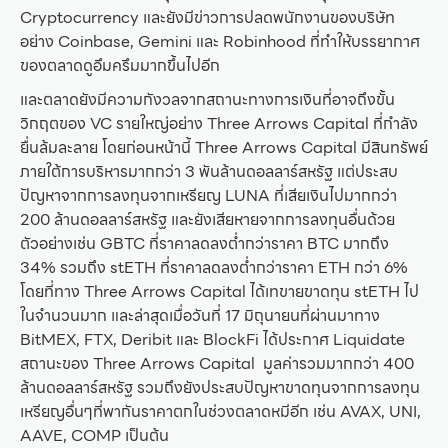
Cryptocurrency และยังมีข่าวการปลดพนักงานของบริษัท
อย่าง Coinbase, Gemini และ Robinhood ที่ทำให้บรรยากาศ
ของตลาดดูอึมครึมมากขึ้นไปอีก
และตลาดยังมีความกังวลจากสถานะทางการเงินที่อาจถึงขั้น
วิกฤตของ VC รายใหญ่อย่าง Three Arrows Capital ที่กำลัง
ยื่นล้มละลาย โดยก่อนหน้านี้ Three Arrows Capital มีสินทรัพย์
ภายใต้การบริหารมากกว่า 3 พันล้านดอลลาร์สหรัฐ แต่ประสบ
ปัญหาจากการลงทุนจากเหรียญ LUNA ที่เสียเงินไปมากกว่า
200 ล้านดอลลาร์สหรัฐ และยังเสียหายจากการลงทุนอื่นด้วย
ตัวอย่างเช่น GBTC ที่ราคาลดลงต่ำกว่าราคา BTC มากถึง
34% รวมถึง stETH ที่ราคาลดลงต่ำกว่าราคา ETH กว่า 6%
โดยที่ทาง Three Arrows Capital ได้เทขายขาดทุน stETH ไป
ในจำนวนมาก และล่าสุดเมื่อวันที่ 17 มิถุนายนที่ผ่านมาทาง
BitMEX, FTX, Deribit และ BlockFi ได้ประกาศ Liquidate
สถานะของ Three Arrows Capital มูลค่ารวมมากกว่า 400
ล้านดอลลาร์สหรัฐ รวมถึงยังประสบปัญหาขาดทุนจากการลงทุน
เหรียญอื่นๆที่พากันราคาตกในช่วงตลาดหมีอีก เช่น AVAX, UNI,
AAVE, COMP เป็นต้น