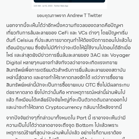
ขอบคุณภาพจาก Andrew T Twitter
นอกจากนี้จะเห็นได้ว่าอีกหนึ่งความกังวลของตลาดคือปัญหา
เกี่ยวกับการล้มละลายของ CeFi และ VCs ต่างๆ โดยปัญหาเริ่ม
ต้นที่ Celsius ที่ประสบการขาดทุนทำให้ต้องปิดการถอนไปแล้วใน
เดือนมิถุนายน ซึ่งยังไม่มีทีท่าว่าจะเปิดให้ผู้ใช้งานไปถอนได้อีกเมื่อ
ไหร่ และล่าสุดยังมีข่าวการยื่นล้มละลายของ 3AC และ Voyager
Digital หลายๆคนอาจกำลังกังวลว่าอาจจะเกิดแรงเทขาย
สินทรัพย์เพื่อการเตรียมตัวสำหรับการยื่นล้มละลายของสถาบัน
เหล่านี้สู่ตลาด และอาจทำให้ราคาตกลงอีกได้ แต่ว่าการซื้อขาย
สินทรัพย์เหล่านี้มักจะเป็นการซื้อขายแบบ OTC ซึ่งไม่มีผลกระทบ
ต่อราคาตลาด ยิ่งไปกว่านั้นคือ หากเหตุการณ์เหล่านี้ผ่านพ้นไป
แล้ว ก็เหมือนได้เคลียร์ปัจจัยใหญ่ที่จะเป็นตัวกดดันตลาดออกไป
และน่าจะทำให้ตลาด Cryptocurrency กลับมาได้หลังจากนี้
จากปัจจัยต่างๆที่กล่าวมาทั้งหมดใน Part นี้ เราอาจจะเห็นว่ามี
ความเป็นไปได้ว่าตลาดอาจจะถึงจุด Bottom ไปแล้วเพราะ
เหตุการณ์ร้ายที่สุดน่าจะผ่านพ้นไปแล้ว อย่างไรก็ตามเราต้อง