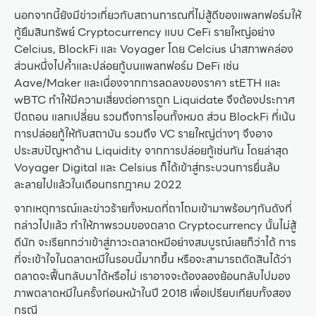
นอกจากนี้ยังมีข่าวเกี่ยวกับสถานการณที่ไม่สู้ดีของแพลทฟอร์มให้
กู้ยืมสินทรัพย์ Cryptocurrency แบบ CeFi รายใหญ่อย่าง
Celcius, BlockFi และ Voyager โดย Celcius นำสภาพคล่อง
ส่วนหนึ่งไปค้ำและปล่อยกู้บนแพลทฟอร์ม DeFi เช่น
Aave/Maker และเนื่องจากการลดลงของราคา stETH และ
wBTC ทำให้มีความเสี่ยงต่อการถูก Liquidate จึงต้องประกาศ
ปิดถอน แลกเปลี่ยน รวมถึงการโอนทั้งหมด ส่วน BlockFi ที่เน้น
การปล่อยกู้ให้กับสถาบัน รวมถึง VC รายใหญ่ต่างๆ จึงอาจ
ประสบปัญหาด้าน Liquidity จากการปล่อยกู้เช่นกัน โดยล่าสุด
Voyager Digital และ Celsius ก็ได้เข้าสู่กระบวนการยื่นล้ม
ละลายไปแล้วในเดือนกรกฎาคม 2022
จากเหตุการณ์และข่าวร้ายทั้งหมดที่ถาโถมเข้ามาพร้อมๆกันดังที่
กล่าวไปแล้ว ทำให้ภาพรวมของตลาด Cryptocurrency นั้นไม่สู้
ดีนัก จะเรียกกว่าเข้าสู่ภาวะตลาดหมีอย่างสมบูรณ์เลยก็ว่าได้ การ
ที่จะเข้าใจในตลาดหมีในรอบนี้มากขึ้น หรือจะสามารถตัดสินได้ว่า
ตลาดจะฟื้นกลับมาได้หรือไม่ เราอาจจะต้องลองย้อนกลับไปมอง
ภาพตลาดหมีในครั้งก่อนหน้าในปี 2018 เพื่อเปรียบเทียบทั้งสอง
กรณี