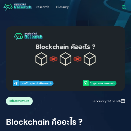
Research
Glossary
February 19, 2024
Infrastructure
Blockchain คืออะไร ?