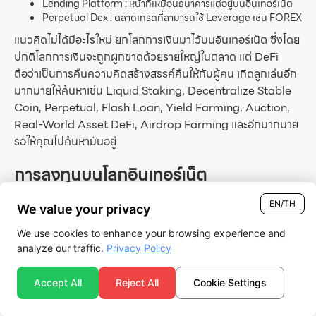
Lending Platform : หน้าที่เหมือนธนาคารแต่อยู่บนอินเทอร์เน็ต
Perpetual Dex : ตลาดเทรดที่สามารถใช้ Leverage เช่น FOREX
แนวคิดไม่ได้มีอะไรใหม่ ยกโลกการเงินมาไว้บนอินเทอร์เน็ต ซึ่งโดย
ปกติโลกการเงินจะถูกผูกขาดด้วยรายใหญ่ในตลาด แต่ DeFi
ถือว่าเป็นการคืนความคิดสร้างสรรค์คืนให้กับผู้คน เกิดลูกเล่นอีก
มากมายให้ค้นหาเช่น Liquid Staking, Decentralize Stable
Coin, Perpetual, Flash Loan, Yield Farming, Auction,
Real-World Asset DeFi, Airdrop Farming และอีกมากมาย
รอให้คุณไปค้นหามันอยู่
การลงทุนบนโลกอินเทอร์เน็ต
(Cryptocurrencies)
EN/TH
We value your privacy
คงไม่พูดถึง Cryptocurrencies ไม่ได้ ซึ่งก็ไม่ใช่เรื่องใหม่ เหมือน
We use cookies to enhance your browsing experience and
กันกับ DeFi มันคือการระดมทุนรูปแบบหนึ่ง ที่ทำขึ้นมาบนบล็อก
analyze our traffic.
Privacy Policy
เชน ที่ออกสินทรัพย์อ้างอิงมาเป็นสินทรัพย์ดิจิทัล ซึ่งจะมีความ
สามารถหลากหลายตามที่ตัวโปรเจกต์บอก หากให้ทำสรุปทั้งหมด
Accept All
Reject All
Cookie Settings
คงเป็นไปไม่ได้ แต่สามารถแบ่งแยกคร่าวๆ ได้ตามนี้