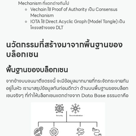
Mechanism ที่แตกต่างกันไป
Vechain ใช้ Proof of Authority เป็น Consensus
Mechanism
IOTA ใช้ Direct Acyclic Graph (Model Tangle) เป็น
โครงสร้างของ DLT
นวัตกรรมที่สร้างมาจากพื้นฐานของ
บล็อกเชน
พื้นฐานของบล็อกเชน
จากข้างบนจนมาถึงตรงนี้ จะมีข้อมูลมากมายที่กระจัดกระจายกัน
อยู่ในหัว เรามาสรุปข้อมูลกันก่อนดีกว่า ด้านบนพื้นฐานของบล็อก
เชนจริงๆ ที่ทำให้บล็อกเชนแตกต่างจาก Data Base ธรรมดาคือ