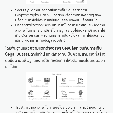
Security : ความปลอดภัยในการเก็บข้อมูลจากการมี
Cryptography Hash Function หรือการเข้ารหัสต่างๆ ข้อง
บล็อกเชนทำให้ไม่สามารแก้ไขข้อมูลย้อนหลังบนบล็อกเชนได้
Decentralization : ความสามารถในการกระจายศูนย์ หรือความ
สามารถในการกระจายสิทธิในการดูแลระบบให้กับหลายๆ คน ทำให้
เกิด Consensus Mechanism ที่เป็นหัวใจหลักที่ทำให้บล็อกเชน
แตกต่างจากการเก็บข้อมูลแบบปกติ
โดยพื้นฐานแล้ว
ความแตกต่างจริงๆ ของบล็อกเชนกับการเก็บ
ข้อมูลแบบธรรมดามีเท่านี้
แต่หลักจากนี้เป็นความสามารถที่สร้าง
ต่อขึ้นมาบนพื้นฐานเหล่านี้อีกทีหนึ่งที่ทำให้บล็อกเชนโดดเด่นออก
มา ได้แก่
Trust : ความสามารถในการเชื่อใจระบบ จากคำถามข้างบนที่ถาม
ว่า “เราจะเชื่อใจคนเก็บข้อมูลว่าเขาจะไม่แก้ไขข้อมูลเพื่อผลประโยชน์