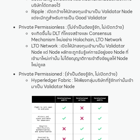
บริษัทได้ตกลงไว้
Ripple : เปิดกว้างให้นักลงทุนเข้ามาเป็น Validator Node
แต่จะมีกฏสำหรับการเป็น Good Validator
Private Permissionless : (ไม่จำเป็นต้องรู้จัก, ไม่เปิดกว้าง)
จะเกิดขึ้นใน DLT ที่โครงสร้างและ Consensus
Mechanism ใหม่อย่าง Holochain, LTO Network
LTO Network : เปิดให้นักลงทุนเข้ามาเป็น Validator
Node แต่ Node หลักจะถูกรับรู้แค่การมีอยู่ของ Node ที่
เข้ามาใหม่เท่านั้น ไม่ได้อณุญาติการเข้าถึงข้อมูลให้ Node
ใหม่ดูแล
Private Permissioned : (จำเป็นต้องรู้จัก, ไม่เปิดกว้าง)
Hyperledger Fabric : ให้เพียงกลุ่มบริษัทที่รู้จักเท่านั้นเข้า
มาเป็น Validator Node