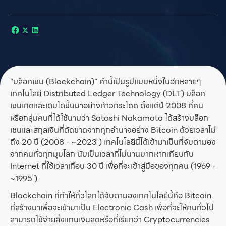
“บล็อกเชน (Blockchain)” คำนี้เป็นรูปแบบหนึ่งในอีกหลายๆ
เทคโนโลยี Distributed Ledger Technology (DLT) บล็อก
เชนเกิดและเติบโตขึ้นมาอย่างก้าวกระโดด ตั้งแต่ปี 2008 ที่คน
หรือกลุ่มคนที่ได้ใช้นามว่า Satoshi Nakamoto ได้สร้างบล็อก
เชนและสกุลเงินที่ตัดขาดจากทุกอำนาจอย่าง Bitcoin ด้วยเวลาไม่
ถึง 20 ปี (2008 - ~2023 ) เทคโนโลยีนี้ได้เข้ามาเป็นที่จับตามอง
จากคนทั่วทุกมุมโลก นับเป็นเวลาที่ไม่นานมากหากเทียบกับ
Internet ที่ใช้เวลาเกือบ 30 ปี เพื่อที่จะเข้าสู่มือของทุกคน (1969 -
~1995 )
Blockchain ที่ทำให้ทั่วโลกได้จับตามองเทคโนโลยีนี้คือ Bitcoin
ที่สร้างมาเพื่อจะเข้ามาเป็น Electronic Cash เพื่อที่จะให้คนทั่วไป
สามารถใช้จ่ายสิ่งแทนเงินสดหรือที่เรียกว่า Cryptocurrencies