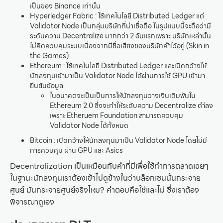
เป็นของ Binance เท่านั้น
Hyperledger Fabric : ใช้เทคโนโลยี Distributed Ledger แต่
Validator Node เป็นกลุ่มบริษัทที่น่าเชื่อถือ ในรูปแบบนี้จะถือว่ามี
ระดับความ Decentralize มากกว่า 2 อันแรกเพราะ บริษัทเหล่านั้น
ไม่คิดควบคุมระบบเนื่องจากมีชื่อเสียงของบริษัทคำ้ไว้อยู่ (Skin in
the Games)
Ethereum : ใช้เทคโนโลยี Distributed Ledger และเปิดกว้างให้
นักลงทุนเข้ามาเป็น Validator Node ได้ผ่านการใช้ GPU เข้ามา
ยืนยันข้อมูล
ในอนาคตจะเป็นเป็นการให้นักลงทุนวางเงินเดิมพันใน
Ethereum 2.0 ซึ่งจะทำให้ระดับความ Decentralize ตำ่ลง
เพราะ Etheruem Foundation สามารถควบคุม
Validator Node ได้ทั้งหมด
Bitcoin : เปิดกว้างให้นักลงทุนมาเป็น Validator Node โดยไม่มี
การควบคุม ผ่าน GPU และ Asics
Decentralization เป็นเหมือนกับคำที่มีเพื่อใช้ทำการตลาดเฉยๆ
ในฐานะนักลงทุนเราต้องเข้าไปดูข้างในว่าบล็อกเชนนั้นกระจาย
ศูนย์ มันกระจายศูนย์จริงไหม? คำตอบคือใช่และไม่ ซึ่งเราต้อง
พิจารณาดูเอง