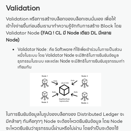
Validation
Validation หรือการสร้างบล็อกของบล็อกเชนนั่นเอง เพื่อให้
เข้าใจง่ายขึ้นก่อนอื่นเรามาทำความรู้จักกับการสร้าง Block โดย
Validator Node
(FAQ ! CL มี Node เดียว DL มีหลาย
Node)
Validator Node : คือ Software ที่ใช้เพื่อเข้าร่วมในการเป็นส่วน
หนึ่งในระบบ โดย Validator Node จะมีสิทธิในการยืนยันข้อมูล
ธุรกรรมในระบบ และแต่ละ Node จะมีสิทธิในการยืนยันธุรกรรมเท่า
เทียมกัน
ในการยืนยันข้อมูลในรูปของบล็อกของ Distributed Ledger จะ
มีคล้ายๆ กันคือทุกๆ Node จะต้องโหวตยืนยันข้อมูล โดย Node
จะโหวตยืนยันว่าธุรกรรมนี้ผ่านหรือไม่ผ่าน โดยจำเป็นจะต้องใช้