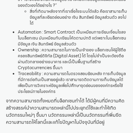
ของตัวเองได้อย่างไร ?”
สิ่งที่เกิดมาหลังจากที่เราเชื่อใจระบบได้แล้ว คือเราสามารเก็บ
ข้อมูลที่ละเอียดอ่อนอย่าง เงิน สินทรัพย์ ข้อมูลส่วนตัว ลงไป
ได้
Automation : Smart Contract เป็นเหมือนการเขียนเงื่อนไขลง
ในบล็อกเชน มันเหมือนกับเขียนโค้ดตามปกติ แต่เพราะในบล็อกเชน
มีข้อมูล เงิน สินทรัพย์ ข้อมูลส่วนตัว
Ownership : ความสามารถในการเป็นเจ้าของ บล็อกเชนให้ผู้ใช้ถือ
ครองสินทรัพย์ดิจิทัล (Digital Asset) ได้ โดยไม่จำเป็นจะต้องถือ
ผ่านตัวกลางอย่างธนาคาร และนี้เป็นพื้นฐานที่สร้าง
Cryptocurrencies ขึ้นมา
Traceability : ความสามารถในตรวจสอบย้อนหลัง การเก็บข้อมูล
ที่มีการต่อกันเป็นสายอยู่แล้ว เราสามารถติดตามการเก็บข้อมูลได้
เพือเป็นการวิเคราะห์ข้อมูลเพื่อไปศึกษาจุดอ่อนขององค์กรหรือใช้
ประโยชน์ภายในองค์กร
จากความสามารถทั้งหมดที่บล็อกเชนทำได้ ได้มีผู้คนที่มีความคิด
สร้างสรรค์นำความสามารถเหล่านี้ไปประยุกต์ใช้และทำให้เกิด
นวัตกรรมใหม่ๆ ขึ้นมา นวัตกรรมเหล่านี้เป็นนวัตกรรมที่เพิ่มขีด
ความสามารถให้โลกนี้และแก้ไขปัญหาในปัจจุบันที่มีอยู่