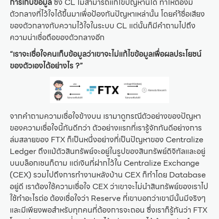
การเก็บข้อมูล
ซึ่ง CL ไม่สามารถแก้ไขปัญหานี้ได้ ทำให้ต้องมี
ตัวกลางที่ไว้ใจได้ขึ้นมาเพื่อป้องกันปัญหาเหล่านั้น โดยคำ้ชื่อเสียง
ของตัวกลางกับความไว้ใจในระบบ CL แต่นั้นก็มีคำถามไปถึง
ความน่าเชื่อถือของตัวกลางอีก
“เราจะเชื่อใจคนเก็บข้อมูลว่าเขาจะไม่แก้ไขข้อมูลเพื่อผลประโยชน์
ของตัวเองได้อย่างไร ?”
จากคำถามความเชื่อใจข้างบน เรามาดูกรณีตัวอย่างของปัญหา
ของความเชื่อใจนี้กันดีกว่า ตัวอย่างแรกที่เรารู้จักกันดีอย่างการ
ล่มสลายของ FTX ก็เป็นหนึ่งอย่างที่เป็นปัญหาของ Centralize
Ledger ถึงแม้ตัวสินทรัพย์จะอยู่ในรูปของสินทรัพย์ดิจิทัลและอยู่
บนบล็อกเชนก็ตาม แต่เงินที่ฝากไว้ใน Centralize Exchange
(CEX) รวมไปถึงการทำงานหลังบ้าน CEX ก็ทำโดย Database
อยู่ดี เราต้องใช้ความเชื่อใจ CEX ว่าเขาจะไม่นำสินทรัพย์ของเราไป
ใช้ทำอะไรต่อ ต้องเชื่อใจว่า Reserve ที่เขาบอกว่าเขามีนั้นมีจริงๆ
และมีเพียงพอสำหรับทุกคนที่ต้องการจะถอน ซึ่งเราก็รู้กันว่า FTX