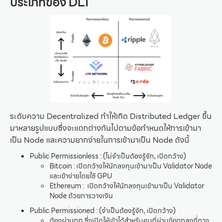
ประเภทของ DLT
ระดับความ Decentralized ทำให้เกิด Distributed Ledger ขึ้น
มาหลายรูปแบบซึ่งจะแตกต่างกันไปตามข้อกำหนดให้การเข้ามา
เป็น Node และความยากง่ายในการเข้ามาเป็น Node ดังนี้
Public Permissionless : (ไม่จำเป็นต้องรู้จัก, เปิดกว้าง)
Bitcoin : เปิดกว้างให้นักลงทุนเข้ามาเป็น Validator Node
และเข้าง่ายโดยใช้ GPU
Ethereum : เปิดกว้างให้นักลงทุนเข้ามาเป็น Validator
Node ด้วยการวางเงิน
Public Permissioned : (จำเป็นต้องรู้จัก, เปิดกว้าง)
ต้องผ่านกฎ ซึ่งเปิดให้เข้าได้สำหรับคนที่ผ่านข้อตกลงที่ทาง