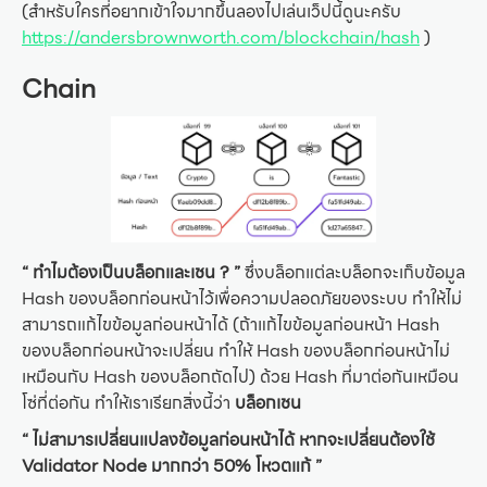
(สำหรับใครที่อยากเข้าใจมากขึ้นลองไปเล่นเว็ปนี้ดูนะครับ
https://andersbrownworth.com/blockchain/hash
)
Chain
“ ทำไมต้องเป็นบล็อกและเชน ? ”
ซึ่งบล็อกแต่ละบล็อกจะเก็บข้อมูล
Hash ของบล็อกก่อนหน้าไว้เพื่อความปลอดภัยของระบบ ทำให้ไม่
สามารถแก้ไขข้อมูลก่อนหน้าได้ (ถ้าแก้ไขข้อมูลก่อนหน้า Hash
ของบล็อกก่อนหน้าจะเปลี่ยน ทำให้ Hash ของบล็อกก่อนหน้าไม่
เหมือนกับ Hash ของบล็อกถัดไป) ด้วย Hash ที่มาต่อกันเหมือน
โซ่ที่ต่อกัน ทำให้เราเรียกสิ่งนี้ว่า
บล็อกเชน
“ ไม่สามารเปลี่ยนแปลงข้อมูลก่อนหน้าได้ หากจะเปลี่ยนต้องใช้
Validator Node มากกว่า 50% โหวตแก้ ”