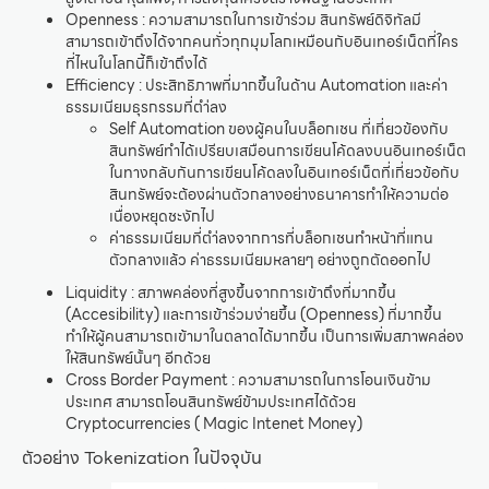
Openness : ความสามารถในการเข้าร่วม สินทรัพย์ดิจิทัลมี
สามารถเข้าถึงได้จากคนทั่วทุกมุมโลกเหมือนกับอินเทอร์เน็ตที่ใคร
ที่ไหนในโลกนี้ก็เข้าถึงได้
Efficiency : ประสิทธิภาพที่มากขึ้นในด้าน Automation และค่า
ธรรมเนียมธุรกรรมที่ตำ่ลง
Self Automation ของผู้คนในบล็อกเชน ที่เกี่ยวข้องกับ
สินทรัพย์ทำได้เปรียบเสมือนการเขียนโค้ดลงบนอินเทอร์เน็ต
ในทางกลับกันการเขียนโค้ดลงในอินเทอร์เน็ตที่เกี่ยวข้อกับ
สินทรัพย์จะต้องผ่านตัวกลางอย่างธนาคารทำให้ความต่อ
เนื่องหยุดชะงักไป
ค่าธรรมเนียมที่ตำ่ลงจากการที่บล็อกเชนทำหน้าที่แทน
ตัวกลางแล้ว ค่าธรรมเนียมหลายๆ อย่างถูกตัดออกไป
Liquidity : สภาพคล่องที่สูงขึ้นจากการเข้าถึงที่มากขึ้น
(Accesibility) และการเข้าร่วมง่ายขึ้น (Openness) ที่มากขึ้น
ทำให้ผู้คนสามารถเข้ามาในตลาดได้มากขึ้น เป็นการเพิ่มสภาพคล่อง
ให้สินทรัพย์นั้นๆ อีกด้วย
Cross Border Payment : ความสามารถในการโอนเงินข้าม
ประเทศ สามารถโอนสินทรัพย์ข้ามประเทศได้ด้วย
Cryptocurrencies ( Magic Intenet Money)
ตัวอย่าง Tokenization ในปัจจุบัน