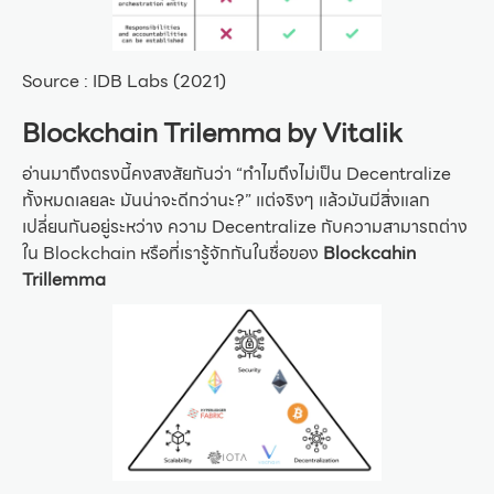
Source : IDB Labs (2021)
Blockchain Trilemma by Vitalik
อ่านมาถึงตรงนี้คงสงสัยกันว่า “ทำไมถึงไม่เป็น Decentralize
ทั้งหมดเลยละ มันน่าจะดีกว่านะ?” แต่จริงๆ แล้วมันมีสิ่งแลก
เปลี่ยนกันอยู่ระหว่าง ความ Decentralize กับความสามารถต่าง
ใน Blockchain หรือที่เรารู้จักกันในชื่อของ
Blockcahin
Trillemma