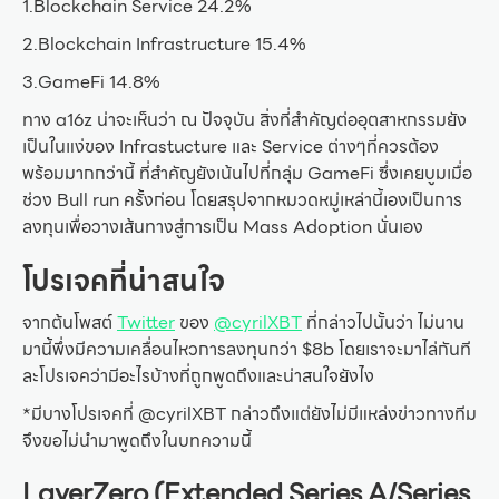
1.Blockchain Service 24.2%
2.Blockchain Infrastructure 15.4%
3.GameFi 14.8%
ทาง a16z น่าจะเห็นว่า ณ ปัจจุบัน สิ่งที่สำคัญต่ออุตสาหกรรมยัง
เป็นในแง่ของ Infrastucture และ Service ต่างๆที่ควรต้อง
พร้อมมากกว่านี้ ที่สำคัญยังเน้นไปที่กลุ่ม GameFi ซึ่งเคยบูมเมื่อ
ช่วง Bull run ครั้งก่อน โดยสรุปจากหมวดหมู่เหล่านี้เองเป็นการ
ลงทุนเพื่อวางเส้นทางสู่การเป็น Mass Adoption นั่นเอง
โปรเจคที่น่าสนใจ
จากต้นโพสต์
Twitter
ของ
@cyrilXBT
ที่กล่าวไปนั้นว่า ไม่นาน
มานี้พึ่งมีความเคลื่อนไหวการลงทุนกว่า $8b โดยเราจะมาไล่กันที
ละโปรเจคว่ามีอะไรบ้างที่ถูกพูดถึงและน่าสนใจยังไง
*มีบางโปรเจคที่ @cyrilXBT กล่าวถึงแต่ยังไม่มีแหล่งข่าวทางทีม
จึงขอไม่นำมาพูดถึงในบทความนี้
LayerZero (Extended Series A/Series