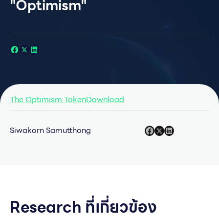
"Optimism"
The Optimism TokenDownload
Siwakorn Samutthong
Research ที่เกี่ยวข้อง