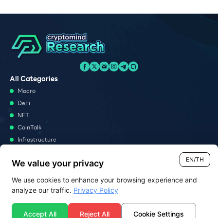
All Categories
Macro
DeFi
NFT
CoinTalk
Infrastructure
Metaverse
EN/TH
We value your privacy
Podcast
We use cookies to enhance your browsing experience and
Monthly Report
analyze our traffic.
Privacy Policy
Report
News Analysis
Accept All
Reject All
Cookie Settings