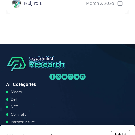
Kuljira I.
March 2, 2026
All Categories
Macro
DeFi
NFT
CoinTalk
Infrastructure
Metaverse
EN/TH