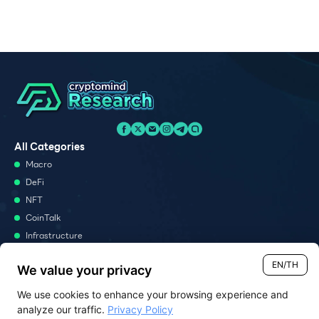
All Categories
Macro
DeFi
NFT
CoinTalk
Infrastructure
Metaverse
EN/TH
We value your privacy
Podcast
We use cookies to enhance your browsing experience and
Monthly Report
analyze our traffic.
Privacy Policy
Report