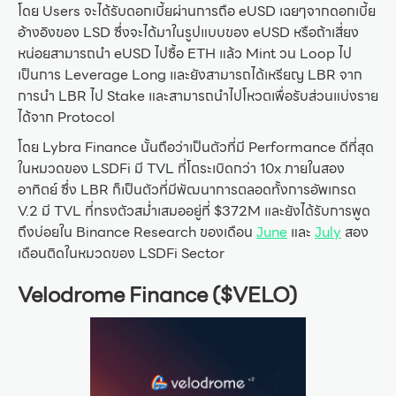
โดย Users จะได้รับดอกเบี้ยผ่านการถือ eUSD เฉยๆจากดอกเบี้ย
อ้างอิงของ LSD ซึ่งจะได้มาในรูปแบบของ eUSD หรือถ้าเสี่ยง
หน่อยสามารถนำ eUSD ไปซื้อ ETH แล้ว Mint วน Loop ไป
เป็นการ Leverage Long และยังสามารถได้เหรียญ LBR จาก
การนำ LBR ไป Stake และสามารถนำไปโหวตเพื่อรับส่วนแบ่งราย
ได้จาก Protocol
โดย Lybra Finance นั้นถือว่าเป็นตัวที่มี Performance ดีที่สุด
ในหมวดของ LSDFi มี TVL ที่โตระเบิดกว่า 10x ภายในสอง
อาทิตย์ ซึ่ง LBR ก็เป็นตัวที่มีพัฒนาการตลอดทั้งการอัพเกรด
V.2 มี TVL ที่ทรงตัวสม่ำเสมออยู่ที่ $372M และยังได้รับการพูด
ถึงบ่อยใน Binance Research ของเดือน
June
และ
July
สอง
เดือนติดในหมวดของ LSDFi Sector
Velodrome Finance ($VELO)