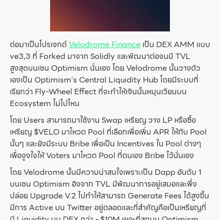
ต่อมาเป็นโปรเจกต์
Velodrome Finance
เป็น DEX AMM แบบ
ve3,3 ที่ Forked มาจาก Solidly และพัฒนาต่อจนมี TVL
สูงสุดบนเชน Optimism นั่นเอง โดย Velodrome นั้นวางตัว
เองเป็น Optimism’s Central Liquidity Hub โดยมีระบบที่
เรียกว่า Fly-Wheel Effect ที่จะทำให้เงินนั้นหมุนเวียนบน
Ecosystem ไม่ไปไหน
โดย Users สามารถมาใช้งาน Swap เหรียญ วาง LP หรือซื้อ
เหรียญ $VELO มาโหวต Pool ที่เลือกเพื่อเพิ่ม APR ให้กับ Pool
นั้นๆ และยังมีระบบ Bribe เพื่อเป็น Incentives ใน Pool ต่างๆ
เพื่อจูงใจให้ Voters มาโหวต Pool ที่ตนเอง Bribe ไว้นั่นเอง
โดย Velodrome นั้นมีความน่าสนใจเพราะเป็น Dapp อันดับ 1
บนเชน Optimism อิงจาก TVL มีพัฒนาการอยู่เสมอและพึ่ง
ปล่อย Upgrade V.2 ไปทำให้สามารถ Generate Fees ได้สูงขึ้น
มีการ Active บน Twitter อยู่ตลอดและที่สำคัญคือเป็นเหรียญที่
มี Liquidity บน DEX กว่า ~$10M เยอะที่สุดบน Optimism