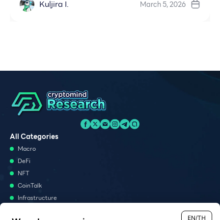
Kuljira I.
March 5, 2026
All Categories
Macro
DeFi
NFT
CoinTalk
Infrastructure
Metaverse
EN/TH