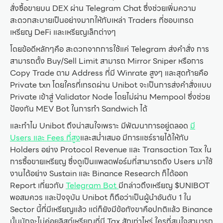
สั่งซื้อขายบน DEX ผ่าน Telegram Chat ซึ่งช่วยเพิ่มความ
สะดวกสะบายเป็นอย่างมากให้กับเหล่า Traders ที่ชอบเทรด
เหรียญ DeFi และเหรียญเล็กต่างๆ
โดยข้อดีหลักๆคือ สะดวกจากการใช้แค่ Telegram ส่งคำสั่ง การ
สามารถตั้ง Buy/Sell Limit สามารถ Mirror Sniper หรือการ
Copy Trade ตาม Address ที่มี Winrate สูงๆ และสุดท้ายคือ
Private txn โดยใครที่เทรดผ่าน Unibot จะเป็นการส่งคำสั่งแบบ
Private เข้าสู่ Validator Node โดยไม่ผ่าน Mempool ซึ่งช่วย
ป้องกัน MEV Bot ในการทำ Sandwich ได้
และทำไม Unibot ถึงน่าสนใจเพราะ มีพัฒนาการอยู่ตลอด
มี
Users และ Fees ที่สูง
และสม่ำเสมอ มีการแชร์รายได้ให้กับ
Holders อย่าง Protocol Revenue และ Transaction Tax ใน
การซื้อขายเหรียญ ซึ่งดูเป็นแพลตฟอร์มที่สามารถดึง Users มาใช้
งานได้อย่าง Sustain และ Binance Research ก็ได้ออก
Report เกี่ยวกับ
Telegram Bot
มีกล่าวถึงเหรียญ $UNIBOT
พอสมควร และปัจจุบัน Unibot ก็ถือว่าเป็นผู้นำอันดับ 1 ใน
Sector นี้ที่มีเหรียญแล้ว แต่ก็ยังมีข้อกังขาคือปกติแล้ว Binance
นั้นมักจะไม่ค่อยลิสต์เหรียญที่มี Tax สักเท่าไหร่ ใครที่สนใจสามารถ