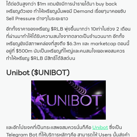
ได้ต่อวันสูงกว่า $1m แถมยังมีการนำรายได้มา buy back
เหรียญตัวเอง ทำให้เหรียญนั้นพอมี Demand เรื่อยๆมาคอยซับ
Sell Pressure ต่างๆในระยะยาว
อีกทั้งราคาของเหรียญ $RLB พุ่งขึ้นมากว่า 10เท่าในช่วง 2 เดือน
ที่ผ่านมาทำให้ได้รับความสนใจจากตลาดเป็นจำนวนมาก อีกทั้ง
เหรียญยังมีสภาพคล่องที่สูงถึง $6.3m และ marketcap ตอนนี้
อยู่ที่ $500m นับเป็นเหรียญที่ใหญ่และคนสนใจเยอะพอสมควร
ทำให้เหรียญ $RLB มีสิทธิ์ได้ลิสต์บน
Unibot ($UNIBOT)
และอีกโปรเจคที่เป็นกระแสพอสมควรนั่นก็คือ
Unibot
ซึ่งเป็น
Telegram Bot ที่ให้บริการหลักๆคือ สามารถให้ Users นั้นส่งคำ