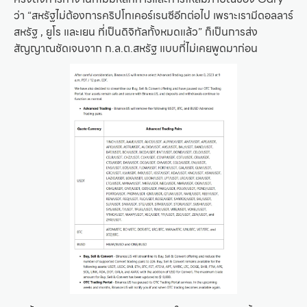
ว่า “สหรัฐไม่ต้องการคริปโทเคอร์เรนซีอีกต่อไป เพราะเรามีดอลลาร์
สหรัฐ , ยูโร และเยน ที่เป็นดิจิทัลทั้งหมดแล้ว” ก็เป็นการส่ง
สัญญาณชัดเจนจาก ก.ล.ต.สหรัฐ แบบที่ไม่เคยพูดมาก่อน