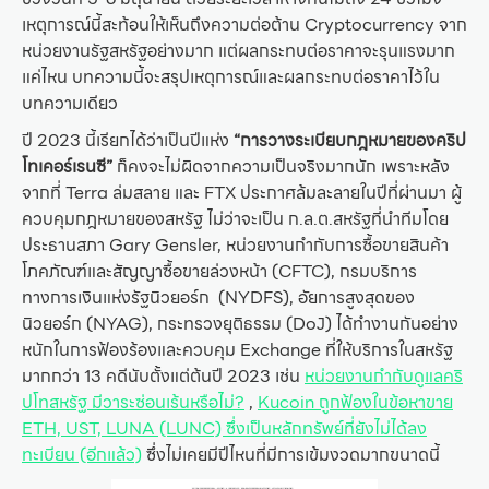
เหตุการณ์นี้สะท้อนให้เห็นถึงความต่อต้าน Cryptocurrency จาก
หน่วยงานรัฐสหรัฐอย่างมาก แต่ผลกระทบต่อราคาจะรุนแรงมาก
แค่ไหน บทความนี้จะสรุปเหตุการณ์และผลกระทบต่อราคาไว้ใน
บทความเดียว
ปี 2023 นี้เรียกได้ว่าเป็นปีแห่ง
“การวางระเบียบกฎหมายของคริป
โทเคอร์เรนซี”
ก็คงจะไม่ผิดจากความเป็นจริงมากนัก เพราะหลัง
จากที่ Terra ล่มสลาย และ FTX ประกาศล้มละลายในปีที่ผ่านมา ผู้
ควบคุมกฎหมายของสหรัฐ ไม่ว่าจะเป็น ก.ล.ต.สหรัฐที่นำทีมโดย
ประธานสภา Gary Gensler, หน่วยงานกำกับการซื้อขายสินค้า
โภคภัณฑ์และสัญญาซื้อขายล่วงหน้า (CFTC), กรมบริการ
ทางการเงินแห่งรัฐนิวยอร์ก (NYDFS), อัยการสูงสุดของ
นิวยอร์ก (NYAG), กระทรวงยุติธรรม (DoJ) ได้ทำงานกันอย่าง
หนักในการฟ้องร้องและควบคุม Exchange ที่ให้บริการในสหรัฐ
มากกว่า 13 คดีนับตั้งแต่ต้นปี 2023 เช่น
หน่วยงานกำกับดูแลคริ
ปโทสหรัฐ มีวาระซ่อนเร้นหรือไม่?
,
Kucoin ถูกฟ้องในข้อหาขาย
ETH, UST, LUNA (LUNC) ซึ่งเป็นหลักทรัพย์ที่ยังไม่ได้ลง
ทะเบียน (อีกแล้ว)
ซึ่งไม่เคยมีปีไหนที่มีการเข้มงวดมากขนาดนี้