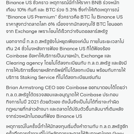
Binance US ชั่วคราว เหตุการณ์นี้ทำให้ราคา BNB ร่วงหนัก
เกือบ 10% ทันที และ BTC ร่วง 5.3% ซึ่งทำให้เกิดเหตุการณ์
“Binance US Premium” ชั่วคราวคือ BTC ใน Binance US
ราคาสูงกว่าตลาดโลก 6% เนื่องจากนักลงทุนใช้ BTC โอนออก
จาก Exchange เพราะโอนได้เร็วกว่าเงินดอลลาร์สหรัฐ
นอกจากนี้ ก.ล.ต.สหรัฐยังไม่หยุดเพียงแค่นั้น ภายในระยะเวลาไม่
เกิน 24 ชั่วโมงหลังการฟ้อง Binance US ก็ได้ฟ้องร้อง
Coinbase ข้อหาให้บริการเป็นนายหน้า, Exchange และ
Clearing agency โดยไม่ได้ลงทะเบียนกับ ก.ล.ต.สหรัฐ และยังมี
การให้บริการซื้อขายหลักทรัพย์ที่ไม่ได้ลงทะเบียน พร้อมกับการให้
บริการ Staking Service ที่ไม่ได้ลงทะเบียนเช่นกัน
Brian Armstrong CEO ของ Coinbase ออกมาตอบโต้โดยว่า
ก.ล.ต.สหรัฐได้ตรวจสอบและอนุญาตให้ Coinbase ประกอบ
กิจการในปี 2021 ด้วยตัวเอง ดังนั้นจึงเป็นไม่ได้ที่เราจะทำผิด
กฎหมายที่กล่าวอ้างมา และตลาดได้ปรับตัวขึ้นกลับมาที่เดิมหลัง
จากร่วงหนักในตอนที่ฟ้อง Binance US
เหตุการณ์ในครั้งนี้ทำให้นักลงทุนเริ่มตั้งคำถามกับ ก.ล.ต.สหรัฐอีก
ครั้งถึงการทำงานที่ไม่มีหลักการและการให้สัมภาษณ์ของ Gary