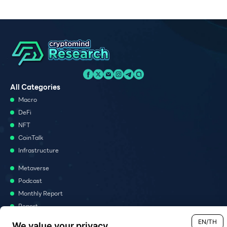
All Categories
Macro
DeFi
NFT
CoinTalk
Infrastructure
Metaverse
Podcast
Monthly Report
Report
News Analysis
EN/TH
We value your privacy