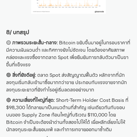
8/ บทสรุป
🟡
ภาพรวมระยะสั้น-กลาง:
Bitcoin ขยับขึ้นมาอยู่ในกรอบราคาที่
มีความผันผวนต่ำ และทิศทางยังไม่ชัดเจน โดยต้องอาศัยสภาพ
คล่องและแรงซื้อจากตลาด Spot เพื่อยืนยันการกลับตัวมาเป็นขา
ขึ้นที่แข็งแรง
🟢
สิ่งที่ยังดีอยู่:
ตลาด Spot ส่งสัญญาณฟื้นตัว หลักจากที่นัก
ลงทุนเริ่มกลับเข้ามาซื้อมากกว่าขาย ประกอบกับแรงขายจากนัก
ลงทุนระยะยาวที่ยังกำไรอยู่เริ่มลดลงอย่างมาก
🔴
ความเสี่ยงที่ใหญ่ที่สุด:
Short-Term Holder Cost Basis ที่
$98,300 ได้กลายมาเป็นแนวต้านที่สำคัญ เช่นเดียวกันกับขอบ
บนของ Supply Zone ก้อนใหญ่ที่บริเวณ $110,000 โดย
Bitcoin จำเป็นจะต้องฝ่าด่านทั้งสองไปให้ได้ เผื่อหลีกเลี่ยงไม่ให้
นักลงทุนระยะสั้นยอมแพ้ และทำการเทขายออกมาซ้ำเติม