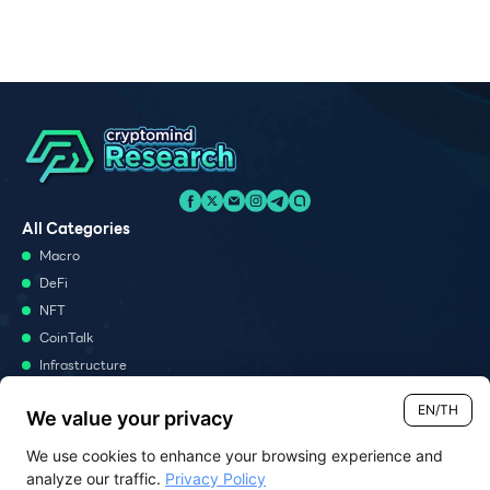
All Categories
Macro
DeFi
NFT
CoinTalk
Infrastructure
Metaverse
EN/TH
We value your privacy
Podcast
We use cookies to enhance your browsing experience and
Monthly Report
analyze our traffic.
Privacy Policy
Report