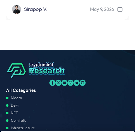
Sirapop V.
May 9, 2026
All Categories
Macro
DeFi
NFT
CoinTalk
Infrastructure