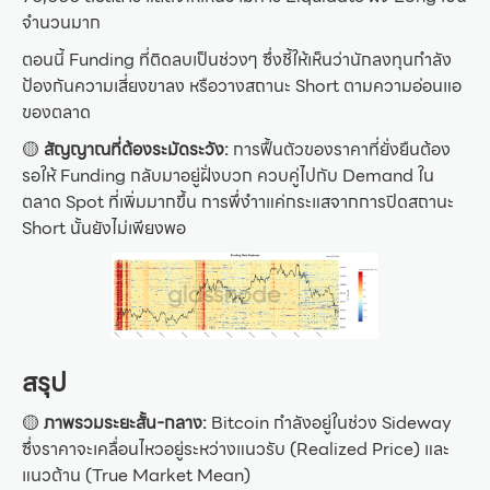
จำนวนมาก
ตอนนี้ Funding ที่ติดลบเป็นช่วงๆ ซึ่งชี้ให้เห็นว่านักลงทุนกำลัง
ป้องกันความเสี่ยงขาลง หรือวางสถานะ Short ตามความอ่อนแอ
ของตลาด
🟡
สัญญาณที่ต้องระมัดระวัง:
การฟื้นตัวของราคาที่ยั่งยืนต้อง
รอให้ Funding กลับมาอยู่ฝั่งบวก ควบคู่ไปกับ Demand ใน
ตลาด Spot ที่เพิ่มมากขึ้น การพึ่งำาแค่กระแสจากการปิดสถานะ
Short นั้นยังไม่เพียงพอ
สรุป
🟡
ภาพรวมระยะสั้น-กลาง:
Bitcoin กำลังอยู่ในช่วง Sideway
ซึ่งราคาจะเคลื่อนไหวอยู่ระหว่างแนวรับ (Realized Price) และ
แนวต้าน (True Market Mean)