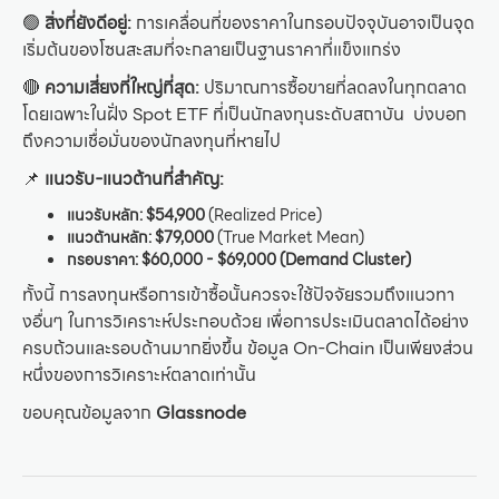
🟢
สิ่งที่ยังดีอยู่:
การเคลื่อนที่ของราคาในกรอบปัจจุบันอาจเป็นจุด
เริ่มต้นของโซนสะสมที่จะกลายเป็นฐานราคาที่แข็งแกร่ง
🔴
ความเสี่ยงที่ใหญ่ที่สุด:
ปริมาณการซื้อขายที่ลดลงในทุกตลาด
โดยเฉพาะในฝั่ง Spot ETF ที่เป็นนักลงทุนระดับสถาบัน บ่งบอก
ถึงความเชื่อมั่นของนักลงทุนที่หายไป
📌
แนวรับ-แนวต้านที่สำคัญ:
แนวรับหลัก:
$54,900
(Realized Price)
แนวต้านหลัก:
$79,000
(True Market Mean)
กรอบราคา: $60,000 - $69,000 (Demand Cluster)
ทั้งนี้ การลงทุนหรือการเข้าซื้อนั้นควรจะใช้ปัจจัยรวมถึงแนวทา
งอื่นๆ ในการวิเคราะห์ประกอบด้วย เพื่อการประเมินตลาดได้อย่าง
ครบถ้วนและรอบด้านมากยิ่งขึ้น ข้อมูล On-Chain เป็นเพียงส่วน
หนึ่งของการวิเคราะห์ตลาดเท่านั้น
ขอบคุณข้อมูลจาก
Glassnode