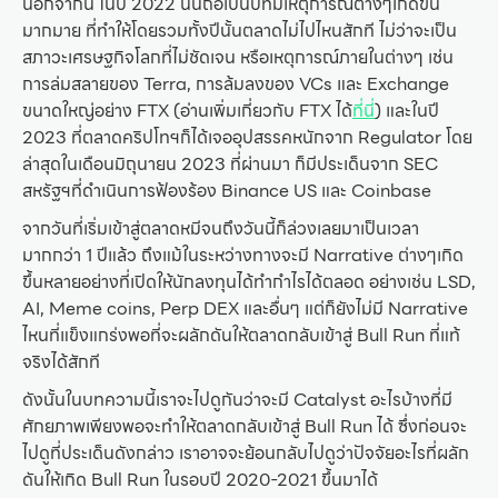
นอกจากนี้ ในปี 2022 นั้นถือเป็นปีที่มีเหตุการณ์ต่างๆเกิดขึ้น
มากมาย ที่ทำให้โดยรวมทั้งปีนั้นตลาดไม่ไปไหนสักที ไม่ว่าจะเป็น
สภาวะเศรษฐกิจโลกที่ไม่ชัดเจน หรือเหตุการณ์ภายในต่างๆ เช่น
การล่มสลายของ Terra, การล้มลงของ VCs และ Exchange
ขนาดใหญ่อย่าง FTX (อ่านเพิ่มเกี่ยวกับ FTX ได้
ที่นี่
) และในปี
2023 ที่ตลาดคริปโทฯก็ได้เจออุปสรรคหนักจาก Regulator โดย
ล่าสุดในเดือนมิถุนายน 2023 ที่ผ่านมา ก็มีประเด็นจาก SEC
สหรัฐฯที่ดำเนินการฟ้องร้อง Binance US และ Coinbase
จากวันที่เริ่มเข้าสู่ตลาดหมีจนถึงวันนี้ก็ล่วงเลยมาเป็นเวลา
มากกว่า 1 ปีแล้ว ถึงแม้ในระหว่างทางจะมี Narrative ต่างๆเกิด
ขึ้นหลายอย่างที่เปิดให้นักลงทุนได้ทำกำไรได้ตลอด อย่างเช่น LSD,
AI, Meme coins, Perp DEX และอื่นๆ แต่ก็ยังไม่มี Narrative
ไหนที่แข็งแกร่งพอที่จะผลักดันให้ตลาดกลับเข้าสู่ Bull Run ที่แท้
จริงได้สักที
ดังนั้นในบทความนี้เราจะไปดูกันว่าจะมี Catalyst อะไรบ้างที่มี
ศักยภาพเพียงพอจะทำให้ตลาดกลับเข้าสู่ Bull Run ได้ ซึ่งก่อนจะ
ไปดูที่ประเด็นดังกล่าว เราอาจจะย้อนกลับไปดูว่าปัจจัยอะไรที่ผลัก
ดันให้เกิด Bull Run ในรอบปี 2020-2021 ขึ้นมาได้