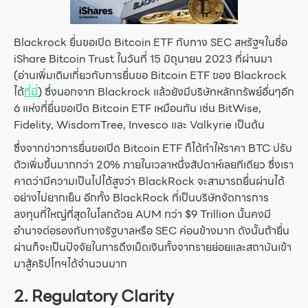
Blackrock ยื่นขอเปิด Bitcoin ETF กับทาง SEC สหรัฐฯในชื่อ
iShare Bitcoin Trust ในวันที่ 15 มิถุนายน 2023 ที่ผ่านมา
(อ่านเพิ่มเติมเกี่ยวกับการยื่นขอ Bitcoin ETF ของ Blackrock
ได้
ที่นี่
) ซึ่งนอกจาก Blackrock แล้วยังมีบริษัทหลักทรัพย์อื่นๆอีก
6 แห่งที่ยื่นขอเปิด Bitcoin ETF เหมือนกัน เช่น BitWise,
Fidelity, WisdomTree, Invesco และ Valkyrie เป็นต้น
ซึ่งจากข่าวการยื่นขอเปิด Bitcoin ETF ก็ได้ทำให้ราคา BTC ปรับ
ตัวเพิ่มขึ้นมากกว่า 20% ภายในเวลาหนึ่งสัปดาห์เลยทีเดียว ซึ่งเรา
คาดว่ามีความเป็นไปได้สูงว่า BlackRock จะสามารถยื่นผ่านได้
อย่างไม่ยากเย็น อีกทั้ง BlackRock ที่เป็นบริษัทจัดการการ
ลงทุนที่ใหญ่ที่สุดในโลกด้วย AUM กว่า $9 Trillion นั้นคงมี
อำนาจต่อรองกับทางรัฐบาลหรือ SEC ค่อนข้างมาก ดังนั้นถ้ายื่น
ผ่านก็จะเป็นปัจจัยในการดึงเม็ดเงินทั้งจากรายย่อยและสถาบันเข้า
มาสู้คริปโทฯได้จำนวนมาก
2. Regulatory Clarity