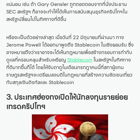
แน่นอน เช่น ถ้า Gary Gensler ถูกถอดถอนจากที่นั่งประธาน
SEC สหรัฐฯ ก็อาจจะทำให้ได้เห็นการสนับสนุนธุรกิจคริปโทฯใน
สหรัฐเปลี่ยนไปในทิศทางที่ดีขึ้น
หรือจะเป็นตัวอย่างล่าสุด เมื่อวันที่ 22 มิถุนายนที่ผ่านมา ทาง
Jerome Powell ได้ออกมาพูดถึง Stablecoin ในเชิงยอมรับ ซึ่ง
อาจหมายถึงว่าเราอาจจะได้เห็นกฎหมายเพื่อสร้างกรอบการกำกับ
ดูแลที่ครอบคลุมสำหรับเหรียญ
Stablecoin
ในสหรัฐฯในทิศทาง
ที่ดีมากขึ้นก็ได้ โดยให้จับตาดูในเดือนกรกฎาคมนี้ที่สภาผู้แทน
ราษฎรสหรัฐฯจะเตรียมลงมติในกฎหมายที่สร้างความชัดเขนเกี่ยว
กับสกุลเงินดิจทัลและ Stablecoin
3. ประเทศฮ่องกงเปิดให้นักลงทุนรายย่อย
เทรดคริปโทฯ