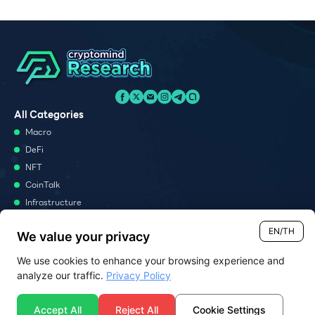
All Categories
Macro
DeFi
NFT
CoinTalk
Infrastructure
Metaverse
EN/TH
We value your privacy
Podcast
We use cookies to enhance your browsing experience and
Monthly Report
analyze our traffic.
Privacy Policy
Report
News Analysis
Accept All
Reject All
Cookie Settings