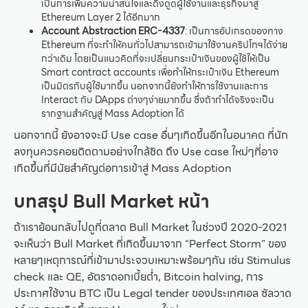
เป็นการเพิ่มความน่าสนใจและดึงดูดผู้ใช้งานและธุรกิจมาสู่
Ethereum Layer 2 ได้อีกมาก
Account Abstraction ERC-4337
: เป็นการอัปเกรดของทาง
Ethereum ที่จะทำให้คนทั่วไปสามารถเข้ามาใช้งานคริปโทฯได้ง่าย
กว่าเดิม โดยเป็นแนวคิดที่จะเปลี่ยนกระเป๋าเงินของผู้ใช้ให้เป็น
Smart contract accounts เพื่อทำให้กระเป๋าเงิน Ethereum
เป็นมิตรกับผู้ใช้มากขึ้น นอกจากนี้ยังทำให้การใช้งานและการ
Interact กับ DApps ต่างๆง่ายมากขึ้น ซึ่งถ้าทำได้จริงจะเป็น
รากฐานสำคัญสู่ Mass Adoption ได้
นอกจากนี้ ยังอาจจะมี Use case อื่นๆเกิดขึ้นอีกในอนาคต ที่นัก
ลงทุนควรคอยติดตามอย่างใกล้ชิด ถึง Use case ใหม่ๆที่อาจ
เกิดขึ้นที่มีนัยสำคัญต่อการเข้าสู่ Mass Adoption
บทสรุป Bull Market หน้า
ถ้าเราย้อนกลับไปดูที่ตลาด Bull Market ในช่วงปี 2020-2021
จะเห็นว่า Bull Market ที่เกิดขึ้นมาจาก “Perfect Storm” ของ
หลายๆเหตุการณ์ที่เข้ามาประจวบเหมาะพร้อมๆกัน เช่น Stimulus
check และ QE, อัตราดอกเบี้ยต่ำ, Bitcoin halving, การ
ประกาศใช้งาน BTC เป็น Legal tender ของประเทศเอล ซัลวาด