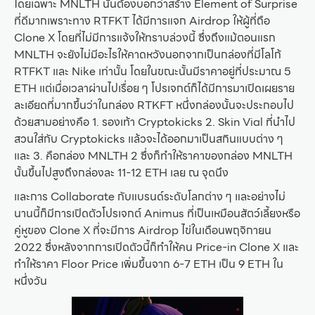
โดยเฉพาะ MNLTH นั้นต้องบอกว่าสร้าง Element of Surprise
ที่ดีมากเพราะทาง RTFKT ได้มีการแจก Airdrop ให้ผู้ที่ถือ
Clone X โดยที่ไม่มีการแจ้งให้ทราบล่วงนี้ ซึ่งถึงแม้ตอนแรก
MNLTH จะยังไม่มีอะไรให้คาดหวังนอกจากเป็นกล่องที่มีโลโก้
RTFKT และ Nike เท่านั้น โดยในขณะนั้นมีราคาอยู่ที่ประมาณ 5
ETH แต่เมื่อเวลาผ่านไปเรื่อย ๆ โปรเจกต์ก็ได้มีการมาเปิดเผยราย
ละเอียดที่มากขึ้นว่าในกล่อง RTKFT หนึ่งกล่องนั้นจะประกอบไป
ด้วยสามอย่างคือ 1. รองเท้า Cryptokicks 2. Skin Vial ที่นำไป
สวนใส่กับ Cryptokicks แล้วจะได้ออกมาเป็นสกินแบบต่าง ๆ
และ 3. คือกล่อง MNLTH 2 ซึ่งก็ทำให้ราคาของกล่อง MNLTH
นั้นขึ้นไปสูงถึงกล่องละ 11-12 ETH เลย ณ จุดนึง
และการ Collaborate กับแบรนด์ระดับโลกต่าง ๆ และอย่างไม่
นานนี้ก็มีการเปิดตัวโปรเจกต์ Animus ที่เป็นเหมือนสัตว์เลี้ยงหรือ
คู่หูของ Clone X ที่จะมีการ Airdrop ไข่ในเดือนพฤจิกายน
2022 ซึ่งหลังจากการเปิดตัวนี้ก็ทำให้คน Price-in Clone X และ
ทำให้ราคา Floor Price เพิ่มขึ้นจาก 6-7 ETH เป็น 9 ETH ใน
หนึ่งวัน