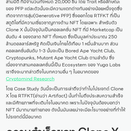
สามมิติ ที่มีจำนวนทั้งหมด 20,000 ชิ้น โดย Trait หรือลักษณะ
ของ PFP แต่ละตัวนั้นจะมีความแตกต่างกันอย่างน้อยหนึ่งจุดซึ่ง
เกิดจากการสุ่ม(Generative PFP) ซึ่งออกโดย RTFKT ที่เป็น
สตูดิโอที่มีความเชี่ยวชาญทางด้าน NFT โดยเฉพาะ สำหรับตัว
Clone X นั้นปัจจุบันเป็นคอลเลคชั่น NFT ที่มี Marketcap เป็น
อันดับ 4 ของตลาด NFT ทั้งหมด ซึ่งเป็นมูลค่าประมาณ 250
ล้านดอลลาร์สหรัฐ คิดเป็นเงินไทยได้เกือบ 1 หมื่นล้านบาท ส่วน
คอลเลคชั่นอันดับ 1-3 นั้นจะเป็น Bored Ape Yacht Club,
Cryptopunks, Mutant Ape Yacht Club ตามลำดับ ซึ่ง
เนื่องจากสามคอลเลคชั่นนี้เป็น Ecosystem ของ Yuga Labs
เราจึงจะมากล่าวถึงในบทความอื่น ๆ ในอนาคตของ
Cryptomind Research
โดย Case Study วันนี้จะเป็นการเล่าถึงว่าทำไมโปรเจกต์ Clone
X โดย RTFKT(อ่านว่า Artifact) นั้นทำไมถึงประสบความสำเร็จ
และมีศักยภาพที่จะเติบโจในอนาคต เพราะในปัจจุบันต้องบอกว่า
NFT มีมากมายก่ายกอง ดังนั้นมันเลยน่าจะมีอะไรบางอย่างที่ทำให้
โปรเจกต์นี้มีอนาคต