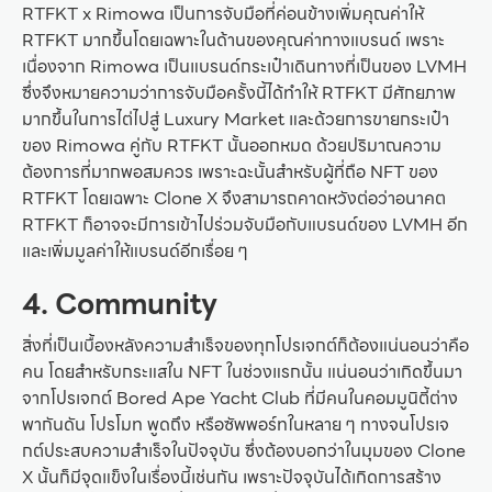
RTFKT x Rimowa เป็นการจับมือที่ค่อนข้างเพิ่มคุณค่าให้
RTFKT มากขึ้นโดยเฉพาะในด้านของคุณค่าทางแบรนด์ เพราะ
เนื่องจาก Rimowa เป็นแบรนด์กระเป๋าเดินทางที่เป็นของ LVMH
ซึ่งจึงหมายความว่าการจับมือครั้งนี้ได้ทำให้ RTFKT มีศักยภาพ
มากขึ้นในการไต่ไปสู่ Luxury Market และด้วยการขายกระเป๋า
ของ Rimowa คู่กับ RTFKT นั้นออกหมด ด้วยปริมาณความ
ต้องการที่มากพอสมควร เพราะฉะนั้นสำหรับผู้ที่ถือ NFT ของ
RTFKT โดยเฉพาะ Clone X จึงสามารถคาดหวังต่อว่าอนาคต
RTFKT ก็อาจจะมีการเข้าไปร่วมจับมือกับแบรนด์ของ LVMH อีก
และเพิ่มมูลค่าให้แบรนด์อีกเรื่อย ๆ
4. Community
สิ่งที่เป็นเบื้องหลังความสำเร็จของทุกโปรเจกต์ก็ต้องแน่นอนว่าคือ
คน โดยสำหรับกระแสใน NFT ในช่วงแรกนั้น แน่นอนว่าเกิดขึ้นมา
จากโปรเจกต์ Bored Ape Yacht Club ที่มีคนในคอมมูนิตี้ต่าง
พากันดัน โปรโมท พูดถึง หรือซัพพอร์ทในหลาย ๆ ทางจนโปรเจ
กต์ประสบความสำเร็จในปัจจุบัน ซึ่งต้องบอกว่าในมุมของ Clone
X นั้นก็มีจุดแข็งในเรื่องนี้เช่นกัน เพราะปัจจุบันได้เกิดการสร้าง