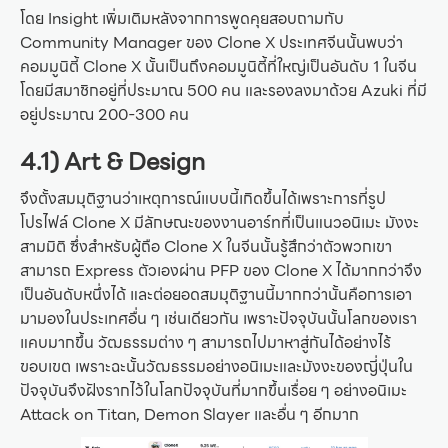
โดย Insight เพิ่มเติมหลังจากการพูดคุยสอบถามกับ
Community Manager ของ Clone X ประเทศจีนนั้นพบว่า
คอมมูนิตี้ Clone X นั้นเป็นถึงคอมมูนิตี้ที่ใหญ่เป็นอันดับ 1 ในจีน
โดยมีสมาชิกอยู่ที่ประมาณ 500 คน และรองลงมาด้วย Azuki ที่มี
อยู่ประมาณ 200-300 คน
4.1) Art & Design
จึงตั้งสมมุติฐานว่าเหตุการณ์แบบนี้เกิดขึ้นได้เพราะการที่รูป
โปรไฟล์ Clone X มีลักษณะของงานอาร์ทที่เป็นแนวอนิเมะ มังงะ
สามมิติ ซึ่งสำหรับผู้ถือ Clone X ในจีนนั้นรู้สึกว่าตัวพวกเขา
สามารถ Express ตัวเองผ่าน PFP ของ Clone X ได้มากกว่าจึง
เป็นอันดับหนึ่งได้ และต่อยอดสมมุติฐานนี้มากกว่านั้นคือการเอา
มามองในประเทศอื่น ๆ เช่นเดียวกัน เพราะปัจจุบันนั้นโลกของเรา
แคบมากขึ้น วัฒธรรมต่าง ๆ สามารถไปมาหาสู่กันได้อย่างไร้
ขอบเขต เพราะฉะนั้นวัฒธรรมอย่างอนิเมะและมังงะของญี่ปุ่นใน
ปัจจุบันจึงฝังรากไว้ในโลกปัจจุบันที่มากขึ้นเรื่อย ๆ อย่างอนิเมะ
Attack on Titan, Demon Slayer และอื่น ๆ อีกมาก