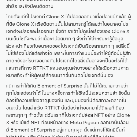
สำเร็จและยังมีคนติดตาม
โดยตั้งแต่ที่โปรเจกต์ Clone X ได้ปล่อยออกมาเมื่อปลายปีที่แล้ว ผู้
ที่ถือ Clone X หรือติดตามนั้นไม่สามารถรู้ได้เลยว่าในอนาคตโปร
เจกต์จะปล่อยอะไรออกมา ซึ่งถ้าเราเข้าไปดูเนื้อเรื่องของ Clone X
บนเว็บไซต์จะพบว่าเนื้อหาน้อยมาก ๆ จึงทำให้สำหรับหารู้ข้อมูล
ล่วงหน้าเกี่ยวกับอนาคตของโปรเจกต์เป็นเรื่องยากมาก ๆ แต่สิ่งนี้
ไม่ใช่เรื่องไม่ดีแต่อย่างใด เพราะในการทำแบบนี้จะทำให้ผู้ถือนั้นรู้สึก
คาดหวังอะไรบางอย่างกับโปรเจกต์โดยสิ่งนั้นอาจจะเป็นอะไรก็ได้
และการที่ทาง RTFKT ส่งมอบคุณค่าบางอย่างให้เหนือความคาด
หมายก็จะทำให้ผู้คนรู้สึกอินมากขึ้นกับตัวโปรเจกต์นั่นเอง
แต่การทำให้เกิด Element of Surprise นั้นก็ไม่ได้หมายความว่า
ทุกโปรเจต์จะทำได้ ในบางครั้งการทำให้สิ่งนี้ประสบความสำเร็จนั้น
ต้องใช้ความเชี่ยวชาญของทีม และมุมมองที่มีต่อสภาวะตลาดใน
ขณะนั้น โดยสำหรับ RTFKT นั้นถือว่าทำออกมาได้ดีเลยทีเดียว
เพราะทุก ๆ ก้าวตั้งแต่วันแรกที่โปรเจกต์ปล่อย NFT อย่าง Clone
X หรือแม้แต่ NFT ก่อนหน้าอย่าง Meta Pigeon ออกมานั้นล้วน
มี Element of Surprise อยู่แทบทุกจุด ตั้งแต่การให้สิทธิมิ้นท์