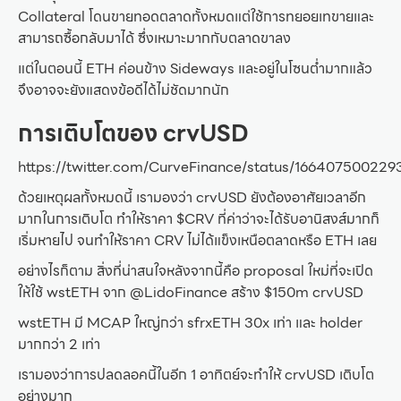
Collateral โดนขายทอดตลาดทั้งหมดแต่ใช้การทยอยเทขายและ
สามารถซื้อกลับมาได้ ซึ่งเหมาะมากกับตลาดขาลง
แต่ในตอนนี้ ETH ค่อนข้าง Sideways และอยู่ในโซนต่ำมากแล้ว
จึงอาจจะยังแสดงข้อดีได้ไม่ชัดมากนัก
การเติบโตของ crvUSD
https://twitter.com/CurveFinance/status/16640750022
ด้วยเหตุผลทั้งหมดนี้ เรามองว่า crvUSD ยังต้องอาศัยเวลาอีก
มากในการเติบโต ทำให้ราคา $CRV ที่ค่าว่าจะได้รับอานิสงส์มากก็
เริ่มหายไป จนทำให้ราคา CRV ไม่ได้แข็งเหนือตลาดหรือ ETH เลย
อย่างไรก็ตาม สิ่งที่น่าสนใจหลังจากนี้คือ proposal ใหม่ที่จะเปิด
ให้ใช้ wstETH จาก @LidoFinance สร้าง $150m crvUSD
wstETH มี MCAP ใหญ่กว่า sfrxETH 30x เท่า และ holder
มากกว่า 2 เท่า
เรามองว่าการปลดลอคนี้ในอีก 1 อาทิตย์จะทำให้ crvUSD เติบโต
อย่างมาก