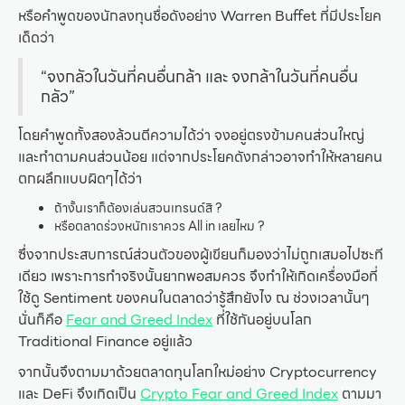
หรือคำพูดของนักลงทุนชื่อดังอย่าง Warren Buffet ที่มีประโยค
เด็ดว่า
“จงกลัวในวันที่คนอื่นกล้า และ จงกล้าในวันที่คนอื่น
กลัว”
โดยคำพูดทั้งสองล้วนตีความได้ว่า จงอยู่ตรงข้ามคนส่วนใหญ่
และทำตามคนส่วนน้อย แต่จากประโยคดังกล่าวอาจทำให้หลายคน
ตกผลึกแบบผิดๆได้ว่า
ถ้างั้นเราก็ต้องเล่นสวนเทรนด์สิ ?
หรือตลาดร่วงหนักเราควร All in เลยไหม ?
ซึ่งจากประสบการณ์ส่วนตัวของผู้เขียนก็มองว่าไม่ถูกเสมอไปซะที
เดียว เพราะการทำจริงนั้นยากพอสมควร จึงทำให้เกิดเครื่องมือที่
ใช้ดู Sentiment ของคนในตลาดว่ารู้สึกยังไง ณ ช่วงเวลานั้นๆ
นั่นก็คือ
Fear and Greed Index
ที่ใช้กันอยู่บนโลก
Traditional Finance อยู่แล้ว
จากนั้นจึงตามมาด้วยตลาดทุนโลกใหม่อย่าง Cryptocurrency
และ DeFi จึงเกิดเป็น
Crypto Fear and Greed Index
ตามมา