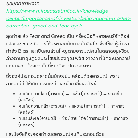
ขอบคุณภาพจาก
https://www.miraeassetmf.co.in/knowledge-
center/importance-of-investor-behaviour-in-market-
correction-greed-and-fear-cycle
สุดท้ายแล้ว Fear and Greed เป็นเครื่องมือที่หลายคนรู้จักดีอยู่
แล้วและเหมาะกับการใช้ประกอบกับการตัดสินใจ เพื่อให้เรารู้ว่าเรา
กำลัง Bias และเป็นคนส่วนใหญ่ตามอารมณ์คนในตลาดอยู่หรือป
ล่าวตามทฤษฎีผลประโยชน์ของคุณ พิชัย จาวลา ที่มักจะบอกว่ามี
แค่คนส่วนน้อยเท่านั้นที่ชนะตลาดในระยะยาว
ซึ่งองค์ประกอบตลาดนั้นมักจะขับเคลื่อนด้วยอารมณ์ เพราะ
อารมณ์ทำให้เกิดการกระทำและนำมาซึ่งผลลัพธ์
คนเกิดความโลภ (อารมณ์) → แห่ซื้อ (การกระทำ) → ราคาขึ้น
(ผลลัพธ์)
คนเกิดความกลัว (อารมณ์) → แห่ขาย (การกระทำ) → ราคาลง
(ผลลัพธ์)
คนเริ่มลังเล (อารมณ์) → ซื้อ / ขาย / ถือ (การกระทำ) → ราคานิ่ง
(ผลลัพธ์)
และปัจจัยที่จะคอยกำหนดอารมณ์คนก็ประกอบด้วย