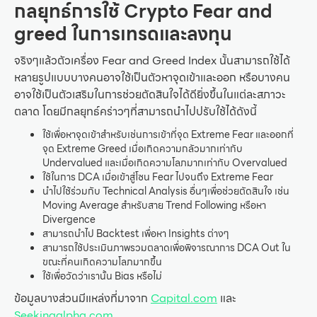
กลยุทธ์การใช้ Crypto Fear and
greed ในการเทรดและลงทุน
จริงๆแล้วตัวเครื่อง Fear and Greed Index นั้นสามารถใช้ได้
หลายรูปแบบบางคนอาจใช้เป็นตัวหาจุดเข้าและออก หรือบางคน
อาจใช้เป็นตัวเสริมในการช่วยตัดสินใจได้ดียิ่งขึ้นในแต่ละสภาวะ
ตลาด โดยมีกลยุทธ์คร่าวๆที่สามารถนำไปปรับใช้ได้ดังนี้
ใช้เพื่อหาจุดเข้าสำหรับเช่นการเข้าที่จุด Extreme Fear และออกที่
จุด Extreme Greed เมื่อเกิดความกลัวมากเท่ากับ
Undervalued และเมื่อเกิดความโลภมากเท่ากับ Overvalued
ใช้ในการ DCA เมื่อเข้าสู่โซน Fear ไปจนถึง Extreme Fear
นำไปใช้ร่วมกับ Technical Analysis อื่นๆเพื่อช่วยตัดสินใจ เช่น
Moving Average สำหรับสาย Trend Following หรือหา
Divergence
สามารถนำไป Backtest เพื่อหา Insights ต่างๆ
สามารถใช้ประเมินภาพรวมตลาดเพื่อพิจารณาการ DCA Out ใน
ขณะที่คนเกิดความโลภมากขึ้น
ใช้เพื่อวัดว่าเรานั้น Bias หรือไม่
ข้อมูลบางส่วนมีแหล่งที่มาจาก
Capital.com
และ
Seekingalpha.com