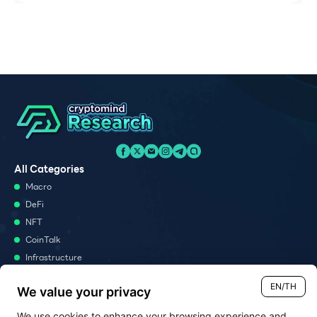
All Categories
Macro
DeFi
NFT
CoinTalk
Infrastructure
Metaverse
EN/TH
We value your privacy
Podcast
We use cookies to enhance your browsing experience and