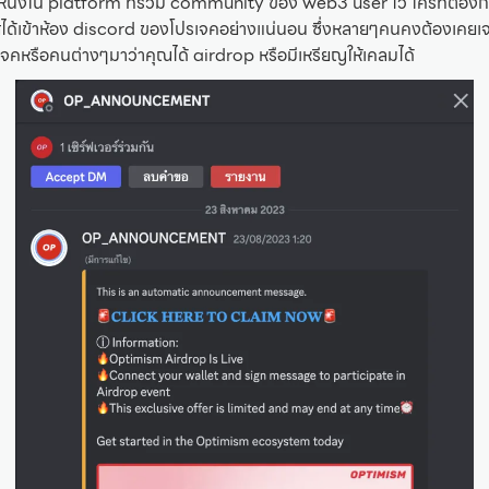
นหนึ่งใน platform ที่รวม community ของ web3 user ไว้ ใครที่ต้องก
าสได้เข้าห้อง discord ของโปรเจคอย่างแน่นอน ซึ่งหลายๆคนคงต้องเคยเ
หรือคนต่างๆมาว่าคุณได้ airdrop หรือมีเหรียญให้เคลมได้