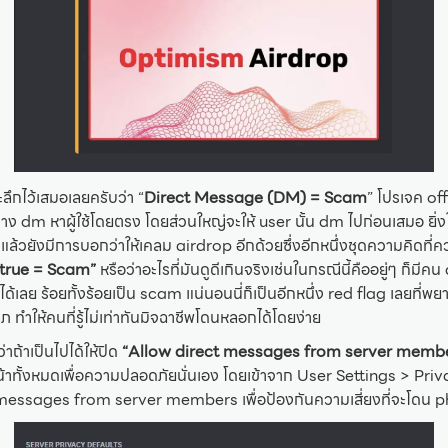
ลึกไว้เสมอเลยครับว่า “
Direct Message (DM) = Scam
” โปรเจค off
าง dm หาผู้ใช้โดยตรง โดยส่วนใหญ่จะให้ user นั้น dm ไปก่อนเสมอ ยิ่งใน
้วยังมีการบอกว่าให้เคลม airdrop อีกด้วยซึ่งอีกหนึ่งชุดความคิดที่ควร
 true = Scam”
หรือว่าอะไรที่มันดูดีเกินจริงเช่นในกรณีนี้คืออยู่ๆ ก็ม
ได้เลย ร้อยทั้งร้อยเป็น scam แน่นอนนี่ก็เป็นอีกหนึ่ง red flag เลยที่พ
ภ ทำให้คนที่รู้ไม่เท่าทันมิจฉาชีพโดนหลอกได้โดยง่าย
าถ้าเป็นไปได้ให้ปิด
“Allow direct messages from server memb
ั้งหมดเพื่อความปลอดภัยนั่นเอง โดยเข้าจาก User Settings > Pri
messages from server members เพื่อป้องกันความเสี่ยงที่จะโดน ph