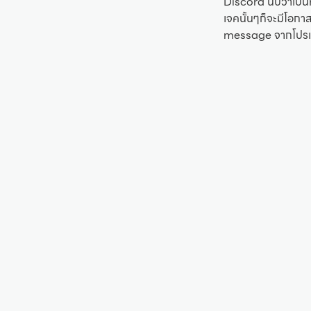
Discord นับว่าเป็
เจคนั้นๆก็จะมีโอก
message จากโปรเจค