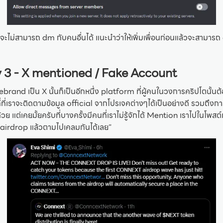
าจะไม่สามารถ dm กับคนอื่นได้ แนะนำว่าให้เพิ่มเพื่อนก่อนแล้วจะสามารถ
 3 - X mentioned / Fake Account
 rebrand เป็น X นั้นก็เป็นอีกหนึ่ง platform ที่ผู้คนในวงการคริปโตนั้นต
ี่ที่เราจะติดตามข้อมูล official จากโปรเจคต่างๆได้เป็นอย่างดี รวมถึงก
้วย แต่เคยมั้ยครับที่บางครั้งมีคนที่เราไม่รู้จักได้ Mention เราไปในโพสต
ั้น airdrop แล้วตามไปเคลมกันได้เลย”