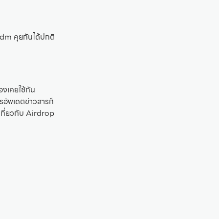
 dm คุยกันได้ปกติ
้องเคยใช้กัน
ารอัพเดตข่าวสารก็
์เกี่ยวกับ Airdrop